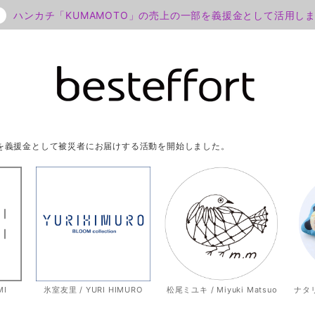
ハンカチ「KUMAMOTO」の売上の一部を義援金として活用し
部を義援金として被災者にお届けする活動を開始しました。
MI
氷室友里 / YURI HIMURO
松尾ミユキ / Miyuki Matsuo
ナタリー