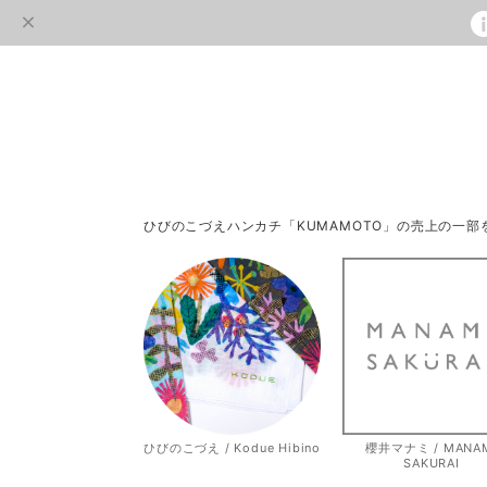
ひびのこづえハンカチ「KUMAMOTO」の売上の一
ひびのこづえ / Kodue Hibino
櫻井マナミ / MANA
SAKURAI