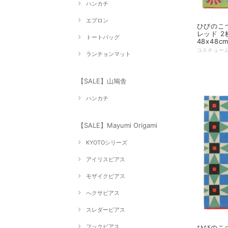
ハンカチ
エプロン
ひびのこづ
レッド 2
トートバッグ
48x48c
ランチョンマット
【SALE】山鳩舎
ハンカチ
【SALE】Mayumi Origami
KYOTOシリーズ
アイリスピアス
モザイクピアス
へクサピアス
スレダーピアス
フックピアス
ひびのこ