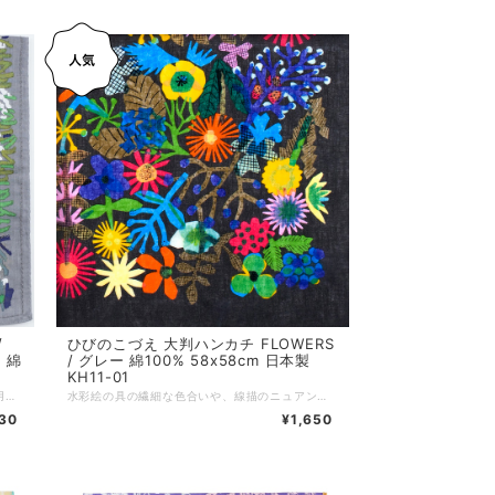
/
ひびのこづえ 大判ハンカチ FLOWERS
 綿
/ グレー 綿100% 58x58cm 日本製
KH11-01
原画のタッチを活かすため、26色もの版を使用し、 染料と顔料を組み合わせて一枚一枚ハンドプリント。 まるで絵画のような美しさを持つ特別なハンカチです。 58cmの大判サイズで、ミニスカーフやヘアバンドとしてもお使いいただけます。 沢山の花々に囲まれた花壇。幸せの香りに包まれることでしょう。 （ひびのこづえ） *+*+*+*+*+*+*+*+*+*+*+*+*+* サイズ：58x58cm 素材：綿100% 仕様：26版、手捺染（ハンドプリント）、縁取り刺繍 個包装：なし 生産国：日本 Made in Japan
水彩絵の具の繊細な色合いや、線描のニュアンスを忠実に再現。 全面に広がる鮮やかで美しい花々が、ひと目で心を惹きつけます。 58cmの大判サイズで、ミニスカーフやヘアバンドとしてもお使いいただけます。 *+*+*+*+*+*+*+*+*+*+*+*+*+* サイズ：58 x 58 cm 素材：綿100% 個包装：なし 生産国：日本
30
¥1,650