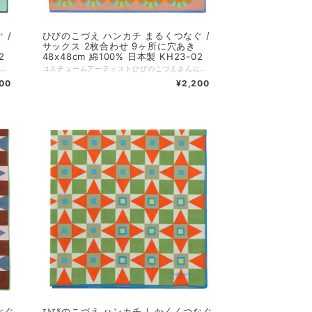
 /
ひびのこづえ ハンカチ まるくつなぐ /
サックス 2枚合わせ 9ヶ所に穴あき
2
48x48cm 綿100% 日本製 KH23-02
コスチュームアーティストひびのこづえさんによる、幾何学的な模様のハンカチ。 「まる」を繋げていき、和柄風の紋様に仕立てました。七宝模様を感じさせる、伝統的な和のテイストのデザインとなっています。 右下9カ所に穴が開いています。二枚合わせなので、穴の中から裏地の色が見え、デザインのアクセントとなっています。 コスチュームアーティストとして細部にとことん拘った一枚です。 丸や曲線を重ねて色分けしたら不思議な模様が生まれました。 その模様の９つの丸に穴を開けました。 裏側の色が覗いて丸の向こうの世界が広がりどこかと繋がったみたい。 （ひびのこづえ） ---------------- 品番：KH23-02 カラー：グリーン サイズ：48x48cm 仕様：2枚合わせ 組成：綿100% 個包装：なし 日本製 Made in Japan
コスチュームアーティストひびのこづえさんによる、幾何学的な模様のハンカチ。 「まる」を繋げていき、和柄風の紋様に仕立てました。七宝模様を感じさせる、伝統的な和のテイストのデザインとなっています。 右下9カ所に穴が開いています。二枚合わせなので、穴の中から裏地の色が見え、デザインのアクセントとなっています。 コスチュームアーティストとして細部にとことん拘った一枚です。 丸や曲線を重ねて色分けしたら不思議な模様が生まれました。 その模様の９つの丸に穴を開けました。 裏側の色が覗いて丸の向こうの世界が広がりどこかと繋がったみたい。 （ひびのこづえ） ---------------- 品番：KH23-02 カラー：サックス サイズ：48x48cm 仕様：2枚合わせ 組成：綿100% 個包装：なし 日本製 Made in Japan
00
¥2,200
なぐ
ひびのこづえ ハンカチ しかくくつなぐ