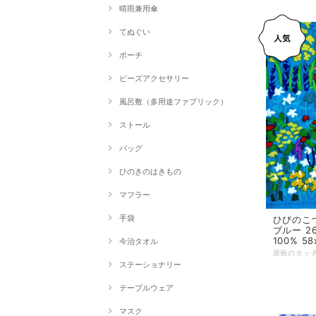
晴雨兼用傘
てぬぐい
ポーチ
ビーズアクセサリー
風呂敷（多用途ファブリック）
ストール
バッグ
ひのきのはきもの
マフラー
手袋
ひびのこづ
ブルー 2
100% 5
今治タオル
ステーショナリー
テーブルウェア
マスク