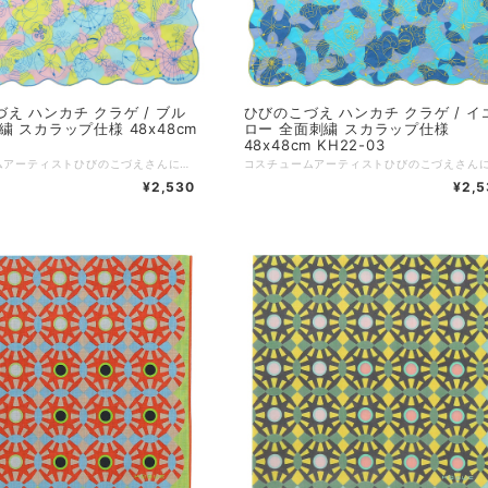
え ハンカチ クラゲ / ブル
ひびのこづえ ハンカチ クラゲ / イ
繍 スカラップ仕様 48x48cm
ロー 全面刺繍 スカラップ仕様
3
48x48cm KH22-03
コスチュームアーティストひびのこづえさんによる、海辺の生き物をテーマに描かれたハンカチ。 クラゲをはじめ、ヒトデ、タコノマクラ、オウムガイ、サンゴ、イソギンチャクなど、海辺で見られる生き物たちがすべて刺繍で描かれています。 四方はスカラップ刺繍（半円の波状の縁取り）が施されており、海岸のイメージを醸し出しています。 クラゲ 夏の終わりの海にはたくさんのクラゲ。 泳ぎ足りない人にはちょっぴり嫌われてしまうけれど透明のからだはとても幻想的です。 刻々と変化していく海の色に染まる刺繍のクラゲが漂います。 （ひびのこづえ） ---------------- 品番：KH22-03 カラー：ブルー サイズ：48x48cm 仕様：全面刺繍（海の生き物）、スカラップ仕様（縁） 組成：綿100% 日本製 Made in Japan 個包装：なし
¥2,530
¥2,5