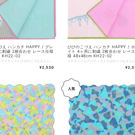
え ハンカチ HAPPY / グレ
ひびのこづえ ハンカチ HAPPY / 
に刺繍 2枚合わせ レース仕様
イト 4ヶ所に刺繍 2枚合わせ レー
 KH22-02
様 48x48cm KH22-02
コスチュームアーティストひびのこづえさんによる、鳥をテーマに描かれたハンカチ。 ビーズアクセサリーでお馴染みの「鳥のネックレス」がハンカチの図柄として誕生しました。四隅に全て異なる刺繍が施され、レース仕様、2枚合わせとゴージャスな一枚となっています。 HAPPY ガラスのビーズをひとつひとつつないだ鳥のネックレスをハンカチに。 繊細なビーズのモチーフがゴージャスな刺繍になって生まれ変わりました。 今にもハンカチの中から幸せの鳥が飛んできそうです。 （ひびのこづえ） ---------------- 品番：KH22-02 カラー：グレー サイズ：48x48cm 仕様：刺繍（4ヶ所）、レース、2枚合わせ 組成：綿100% 個包装：なし 日本製 Made in Japan
¥2,530
¥2,5