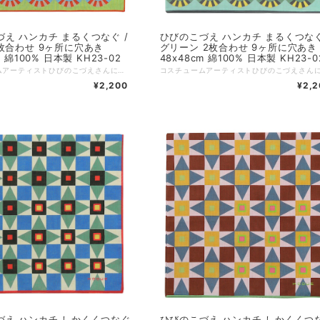
え ハンカチ まるくつなぐ /
ひびのこづえ ハンカチ まるくつなぐ
枚合わせ 9ヶ所に穴あき
グリーン 2枚合わせ 9ヶ所に穴あき
m 綿100% 日本製 KH23-02
48x48cm 綿100% 日本製 KH23-0
コスチュームアーティストひびのこづえさんによる、幾何学的な模様のハンカチ。 「まる」を繋げていき、和柄風の紋様に仕立てました。七宝模様を感じさせる、伝統的な和のテイストのデザインとなっています。 右下9カ所に穴が開いています。二枚合わせなので、穴の中から裏地の色が見え、デザインのアクセントとなっています。 コスチュームアーティストとして細部にとことん拘った一枚です。 丸や曲線を重ねて色分けしたら不思議な模様が生まれました。 その模様の９つの丸に穴を開けました。 裏側の色が覗いて丸の向こうの世界が広がりどこかと繋がったみたい。 （ひびのこづえ） ---------------- 品番：KH23-02 カラー：レッド サイズ：48x48cm 仕様：2枚合わせ 組成：綿100% 個包装：なし 日本製 Made in Japan
¥2,200
¥2,2
づえ ハンカチ しかくくつなぐ
ひびのこづえ ハンカチ しかくくつ