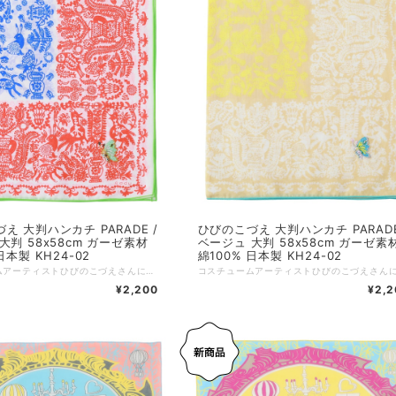
え 大判ハンカチ PARADE /
ひびのこづえ 大判ハンカチ PARADE
大判 58x58cm ガーゼ素材
ベージュ 大判 58x58cm ガーゼ素
日本製 KH24-02
綿100% 日本製 KH24-02
コスチュームアーティストひびのこづえさんによる、イーラーショシュをモチーフにしたハンカチです。 ルーマニアの伝統刺繍「イーラーショシュ」をデザインのモチーフとし、動物、植物、花瓶などの図柄が、絶妙なバランスで配置されています。 右端には、6色もの糸を使った、大きな蝶の刺繍が施されています。 縁は、蝶の羽の色と同色の糸で、メロー処理がされており、図柄全体を引き締める印象になっています。 薄手の大判サイズなので、スカーフとしてもお使いいただけます。 東欧の伝統的な手刺繍イーラーショシュに惹かれて、村人たちの生活に寄り添うその素朴な温かみをやわらかなハンカチにしたいという思いで作りました。 イーラーショシュは太いラインと単色で作るステッチが特徴の刺繍です。 生きものたちが祝うお祭りがあったらどんなものかな、と想像して作りました。 動物や植物たちは歌ったり踊ったりして毎日をお祝いしています。 そんな生きものたちと同じような気持ちで生活できるように。 大判サイズなので、首に巻いたりしても楽しめます。魔除けのお守りのように身につけてください。 まるで絵から飛び出してきたようなチョウチョのカラフルな刺繍がポイントです。 （ひびのこづえ） ---------------- 品番：KH24-02 カラー：ホワイト サイズ：58x58cm 仕様：刺繍（6色使用）、メロー仕上げ 組成：綿100% 個包装：なし 日本製 Made in Japan
¥2,200
¥2,2