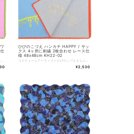
ホワ
ひびのこづえ ハンカチ HAPPY / サッ
ス仕
クス 4ヶ所に刺繍 2枚合わせ レース仕
様 48x48cm KH22-02
コスチュームアーティストひびのこづえさんによる、鳥をテーマに描かれたハンカチ。 ビーズアクセサリーでお馴染みの「鳥のネックレス」がハンカチの図柄として誕生しました。四隅に全て異なる刺繍が施され、レース仕様、2枚合わせとゴージャスな一枚となっています。 HAPPY ガラスのビーズをひとつひとつつないだ鳥のネックレスをハンカチに。 繊細なビーズのモチーフがゴージャスな刺繍になって生まれ変わりました。 今にもハンカチの中から幸せの鳥が飛んできそうです。 （ひびのこづえ） ---------------- 品番：KH22-02 カラー：ホワイト サイズ：48x48cm 仕様：刺繍（4ヶ所）、レース、2枚合わせ 組成：綿100% 個包装：なし 日本製 Made in Japan
コスチュームアーティストひびのこづえさんによる、鳥をテーマに描かれたハンカチ。 ビーズアクセサリーでお馴染みの「鳥のネックレス」がハンカチの図柄として誕生しました。四隅に全て異なる刺繍が施され、レース仕様、2枚合わせとゴージャスな一枚となっています。 HAPPY ガラスのビーズをひとつひとつつないだ鳥のネックレスをハンカチに。 繊細なビーズのモチーフがゴージャスな刺繍になって生まれ変わりました。 今にもハンカチの中から幸せの鳥が飛んできそうです。 （ひびのこづえ） ---------------- 品番：KH22-02 カラー：サックス サイズ：48x48cm 仕様：刺繍（4ヶ所）、レース、2枚合わせ 組成：綿100% 個包装：なし 日本製 Made in Japan
30
¥2,530