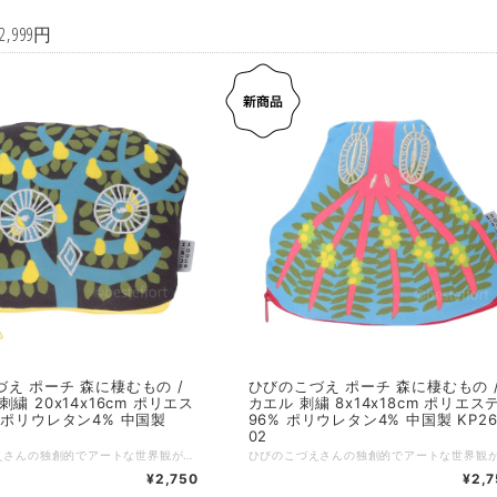
2,999円
ーチ 森に棲むもの /
ひびのこづえ ポーチ 森に棲むもの /
刺繍 20x14x16cm ポリエス
カエル 刺繍 8x14x18cm ポリエス
 ポリウレタン4% 中国製
96% ポリウレタン4% 中国製 KP26
02
ひびのこづえさんの独創的でアートな世界観が詰まった「森に棲むもの」シリーズのポーチ。 デザインモチーフは、カリンの森で夜にきらりと目を光らせるフクロウ。生き生きとした豊かな表情がダイナミックな刺繍で表現されており、フクロウのフォルムをそのまま落とし込んだようなユニークな変形シルエットが目を引きます。 ファスナーを開けると、フクロウの鳴き声が飛び出してきそう。そんな遊び心あふれるファンタジックなコンセプトが、日常にワクワクを届けてくれます。手馴染みの良い素材感も魅力の、使うたびに感性を刺激してくれる特別なアイテムです。 カリンの森にはフクロウが夜に目を光らせる。 クルミの森にはおしゃべりカエルがゲコゲコ笑っている。 ファスナーを開けると 木々のざわめきと鳴き声が響くので 急いでファスナーを閉めてね！！ （ひびのこづえ） :-:+:-:+:-:+:-:+:-:+:-:+:-:+:-:+:-:+:-:+:-:+:-:+ 品名：森に棲むもの / フクロウ サイズ：上辺20 x 下辺14 x 高さ16cm 素材：ポリエステル96%、ポリウレタン4% 仕様：刺繍 生産国：中国 個包装：あり
¥2,750
¥2,