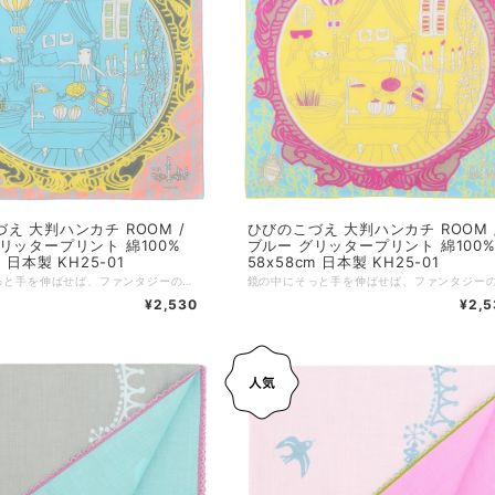
え 大判ハンカチ ROOM /
ひびのこづえ 大判ハンカチ ROOM 
リッタープリント 綿100%
ブルー グリッタープリント 綿100
m 日本製 KH25-01
58x58cm 日本製 KH25-01
鏡の中にそっと手を伸ばせば、ファンタジーの世界へ迷い込んでしまいそうな一枚。 現実と幻想が交差する不思議な情景を描いています。 4箇所のコーナーに描かれたアイテムには、グリッタープリントが施されていますので、どの順番に折っても異なるキラキラが現れます。 58×58cmの大判サイズでなので、スカーフとしてもご使用いただけます。スカーフとして巻いたときは、両端を前に持ってくると、ラメが2か所きらり。装いにさりげなく華やかさが加わります。 〜デザインコンセプト〜 部屋の壁にかけた鏡の中に映るものは、現実の部屋。 なんだけど、ジーッと見ているとどこかが違う。 何故かこちらの部屋にないものが写っていたり、 いないはずの生きものがモゾモゾ動いていたり。 鏡の向こうの部屋の中に入って見たくて、そっと手を鏡の中へ・・・。 ROOMのハンカチで、手をふくたびに、そんな妄想が、現実に起こる気がするのです。 （ひびのこづえ） ---------------- 品番：KH25-01 カラー：ピンク サイズ：58x58cm 仕様：四隅にグリッタープリント（シルバーラメ）、メロー仕上げ 組成：綿100% 個包装：なし 日本製 Made in Japan
¥2,530
¥2,5