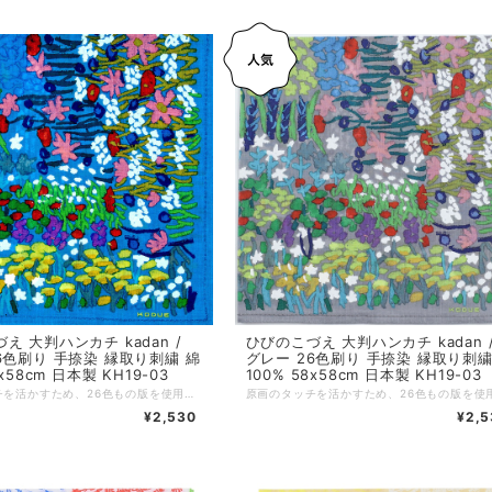
え 大判ハンカチ kadan /
ひびのこづえ 大判ハンカチ kadan 
6色刷り 手捺染 縁取り刺繍 綿
グレー 26色刷り 手捺染 縁取り刺繍
8x58cm 日本製 KH19-03
100% 58x58cm 日本製 KH19-03
原画のタッチを活かすため、26色もの版を使用し、 染料と顔料を組み合わせて一枚一枚ハンドプリント。 まるで絵画のような美しさを持つ特別なハンカチです。 58cmの大判サイズで、ミニスカーフやヘアバンドとしてもお使いいただけます。 沢山の花々に囲まれた花壇。幸せの香りに包まれることでしょう。 （ひびのこづえ） *+*+*+*+*+*+*+*+*+*+*+*+*+* サイズ：58x58cm 素材：綿100% 仕様：26版、手捺染（ハンドプリント）、縁取り刺繍 個包装：なし 生産国：日本 Made in Japan
¥2,530
¥2,5