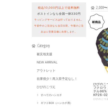
2,000〜
税込10,000円以上で送料無料
ポストインなら全国一律330円
ラッピングサービスは行っておりません。
午前中のご注文なら当日出荷、午後のご注
文は１営業日後に出荷します。
Category
被災地支援
NEW ARRIVAL
アウトレット
在庫僅少！再入荷予定なし！
ひびのこづえ ポ
ひびのこづえ
フクロウ 
テル96%
KP26-02
すべてのハンカチ
ギフトBOX（ハンカチ用）