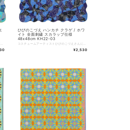
エ
ひびのこづえ ハンカチ クラゲ / ホワ
イト 全面刺繍 スカラップ仕様
48x48cm KH22-03
コスチュームアーティストひびのこづえさんによる、海辺の生き物をテーマに描かれたハンカチ。 クラゲをはじめ、ヒトデ、タコノマクラ、オウムガイ、サンゴ、イソギンチャクなど、海辺で見られる生き物たちがすべて刺繍で描かれています。 四方はスカラップ刺繍（半円の波状の縁取り）が施されており、海岸のイメージを醸し出しています。 クラゲ 夏の終わりの海にはたくさんのクラゲ。 泳ぎ足りない人にはちょっぴり嫌われてしまうけれど透明のからだはとても幻想的です。 刻々と変化していく海の色に染まる刺繍のクラゲが漂います。 （ひびのこづえ） ---------------- 品番：KH22-03 カラー：イエロー サイズ：48x48cm 仕様：全面刺繍（海の生き物）、スカラップ仕様（縁） 組成：綿100% 日本製 Made in Japan 個包装：なし
コスチュームアーティストひびのこづえさんによる、海辺の生き物をテーマに描かれたハンカチ。 クラゲをはじめ、ヒトデ、タコノマクラ、オウムガイ、サンゴ、イソギンチャクなど、海辺で見られる生き物たちがすべて刺繍で描かれています。 四方はスカラップ刺繍（半円の波状の縁取り）が施されており、海岸のイメージを醸し出しています。 クラゲ 夏の終わりの海にはたくさんのクラゲ。 泳ぎ足りない人にはちょっぴり嫌われてしまうけれど透明のからだはとても幻想的です。 刻々と変化していく海の色に染まる刺繍のクラゲが漂います。 （ひびのこづえ） ---------------- 品番：KH22-03 カラー：ホワイト サイズ：48x48cm 仕様：全面刺繍（海の生き物）、スカラップ仕様（縁） 組成：綿100% 日本製 Made in Japan 個包装：なし
30
¥2,530