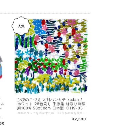
ひびのこづえ 大判ハンカチ kadan /
テル
ホワイト 26色刷り 手捺染 縁取り刺繍
-
綿100% 58x58cm 日本製 KH19-03
原画のタッチを活かすため、26色もの版を使用し、 染料と顔料を組み合わせて一枚一枚ハンドプリント。 まるで絵画のような美しさを持つ特別なハンカチです。 58cmの大判サイズで、ミニスカーフやヘアバンドとしてもお使いいただけます。 沢山の花々に囲まれた花壇。幸せの香りに包まれることでしょう。 （ひびのこづえ） *+*+*+*+*+*+*+*+*+*+*+*+*+* サイズ：58x58cm 素材：綿100% 仕様：26版、手捺染（ハンドプリント）、縁取り刺繍 個包装：なし 生産国：日本 Made in Japan
ひびのこづえさんの独創的でアートな世界観が詰まった「森に棲むもの」シリーズのポーチです。 デザインモチーフは、クルミの森で陽気におしゃべりしながらゲコゲコと笑うカエル。ユーモラスで豊かな表情がダイナミックな刺繍で表現されており、生き物の個性を引き立てるユニークな変形シルエットが抜群の存在感を放ちます。 ファスナーを開けると、まるで賑やかなカエルたちのおしゃべりが飛び出してきそう。そんな遊び心あふれるファンタジックなコンセプトが、日常にワクワクを届けてくれます。手馴染みの良い素材感も魅力の、使うたびに感性を刺激してくれる特別なアイテムです。 カリンの森にはフクロウが夜に目を光らせる。 クルミの森にはおしゃべりカエルがゲコゲコ笑っている。 ファスナーを開けると 木々のざわめきと鳴き声が響くので 急いでファスナーを閉めてね！！ （ひびのこづえ） :-:+:-:+:-:+:-:+:-:+:-:+:-:+:-:+:-:+:-:+:-:+:-:+ 品名：森に棲むもの / カエル サイズ：上辺8 x 下辺14 x 高さ18cm 素材：ポリエステル96%、ポリウレタン4% 仕様：刺繍 生産国：中国 個包装：あり
¥2,530
750