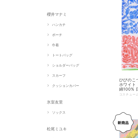
櫻井マナミ
ハンカチ
ポーチ
巾着
トートバッグ
ショルダーバッグ
スカーフ
ひびのこづ
ホワイト 
クッションカバー
綿100% 
氷室友里
ソックス
松尾ミユキ