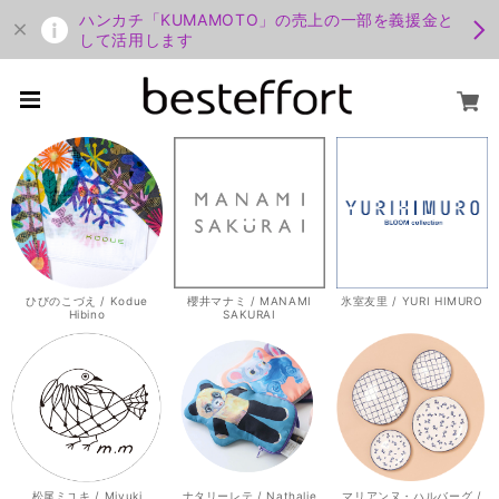
ハンカチ「KUMAMOTO」の売上の一部を義援金と
して活用します
ひびのこづえ / Kodue
櫻井マナミ / MANAMI
氷室友里 / YURI HIMURO
Hibino
SAKURAI
松尾ミユキ / Miyuki
ナタリーレテ / Nathalie
マリアンヌ・ハルバーグ /