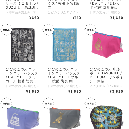
リーズ ミニタオル /
クス 1枚用 お客様組
/ DAILY LIFE レッ
SUZU 石川県珠洲
立
ド 抗菌 防臭 約
市 25x25cm 綿
17x24cm 綿100%
（本商品の売上の一部は、令和6年1月1日に発生した「令和6年能登半島地震」の義援金として石川県珠洲市にお届けし、被災された方々へ現金にて配分されています。さらに、売上の一部は、ひびのこづえさんによる珠洲市を応援するダンスパフォーマンスの資金としても活用させていただいております。） 2017年に、石川県珠洲市全域を舞台に開催された奥能登国際芸術祭。 ひびのこづえさんと川瀬浩介さん、ホワイトアスパラガスさん、引間文佳さん、森山開次さんなどが参加し、「ひびのこづえ×スズズカ」と銘打ち、様々なパフォーマンスが行われました。 芸術祭参加を記念してデザインされたのが、「SUZU」です。 モチーフとなったのは、珠洲市の「ゴジラ岩」 西日が差した時に、まるでゴジラが火を吹いたかのようなシルエットになり、その名前がつけられました。 ゴジラ部分は刺繍で描かれています。 能登半島もゴジラのようにデザインされ「ダブルゴジラ」に。ゴジラ好きにはたまらない1枚です。 ーーーーーーーーーー サイズ：25 x 25 cm 素材：綿100% 生産国：ベトナム 個包装：なし
ひびのこづえデザインによるハンカチ用ギフトボックスです。 『小さな家』の絵柄がモチーフになっています。サイド面にはKODUE HIBINOのロゴ入り。 中央部分がお家型に切り抜かれているので、刺繍や絵柄を見せるように畳むのがコツです。 長方形の中敷きが付属されています。長い方をタテにしてハンカチを包み、アーチ状にして箱に入れると、ハンカチが隙間なく窓にピタリと収まります。 1枚用のギフトボックスですが、通常サイズ（48×48cm）のハンカチなら中敷きを使わなければ2枚入ります。タオルハンカチや大判ハンカチ（58×58cm）は1枚入ります。 ワンランク上のハンカチギフトにオススメです。 ------------------------------- 素材: 紙 サイズ：145x130mm 個包装：なし
日常の愛おしい瞬間を小さな一枚に凝縮した、やわらかなコットンニットハンカチ。パッチワークのように散りばめられた樹木やバラの花、ポットやジャム瓶、猫や犬、手を繋ぐ人々、家など、日頃目にする「大切な宝物」ばかり。使うたびに心が弾むような、楽しい気分を誘います。 肌触り抜群の綿100％素材で、ふんわりとした心地よい質感が魅力。既存の人気アイテム「LADY」より一回り大きめのサイズ設計で、ポケットにかさばらず、程よいボリューム感で毎日の手洗いや汗拭きに幸せを添えてくれます。 ハンカチとしての用途に加え、テーブルマットやタペストリーなど、インテリアとしての活用もおすすめです。 毎日、目にするもの、あたりまえだと思っていること。 それこそ大切な宝物。 見方を変えると毎日出会えるなんて楽しくて不思議。 だからいろんな毎日を描き込んで小さなハンカチにしました。 毎日、手を洗ったり、汗を拭いたり、それが幸せなこと。（ひびのこづえ） 【抗菌・防臭加工】 天然有機系デオドラント加工を付与した糸を使用しています。 繊維上の常在菌繁殖を抑制する機能がありこの抗菌作用により防臭効果が期待できます。 抗菌成分としては安全性の高い植物由来の「天然有機系」薬剤が採用されています。 また、ナノレベルのマイクロカプセル化技術で優れた耐洗濯性を実現しています。 他のカラーはこちら チャコール https://shop.besteffort.co.jp/items/146696207 ブルー https://shop.besteffort.co.jp/items/146695901 ーーーーーーーーーー サイズ：約17 x 24 cm カラー：レッド 素材：綿100%（天然有機系デオドラント加工付与糸使用） 生産国：日本 個包装：なし ※素材の特性上、サイズに多少の個体差があります。ご了承ください。
100% KH14-04
KH26-01
¥660
¥110
¥1,650
ひびのこづえ コッ
ひびのこづえ コッ
ひびのこづえ 舟形
トンニットハンカチ
トンニットハンカチ
ポーチ FAVORITE /
/ DAILY LIFE チャ
/ DAILY LIFE ブル
PERFUME ワンポイ
コール 抗菌 防臭 約
ー 抗菌 防臭 約
ント刺繍
17x24cm 綿100%
17x24cm 綿100%
23x12x10.5x10.5c
日常の愛おしい瞬間を小さな一枚に凝縮した、やわらかなコットンニットハンカチ。パッチワークのように散りばめられた樹木やバラの花、ポットやジャム瓶、猫や犬、手を繋ぐ人々、家など、日頃目にする「大切な宝物」ばかり。使うたびに心が弾むような、楽しい気分を誘います。 肌触り抜群の綿100％素材で、ふんわりとした心地よい質感が魅力。既存の人気アイテム「LADY」より一回り大きめのサイズ設計で、ポケットにかさばらず、程よいボリューム感で毎日の手洗いや汗拭きに幸せを添えてくれます。 ハンカチとしての用途に加え、テーブルマットやタペストリーなど、インテリアとしての活用もおすすめです。 毎日、目にするもの、あたりまえだと思っていること。 それこそ大切な宝物。 見方を変えると毎日出会えるなんて楽しくて不思議。 だからいろんな毎日を描き込んで小さなハンカチにしました。 毎日、手を洗ったり、汗を拭いたり、それが幸せなこと。（ひびのこづえ） 【抗菌・防臭加工】 天然有機系デオドラント加工を付与した糸を使用しています。 繊維上の常在菌繁殖を抑制する機能がありこの抗菌作用により防臭効果が期待できます。 抗菌成分としては安全性の高い植物由来の「天然有機系」薬剤が採用されています。 また、ナノレベルのマイクロカプセル化技術で優れた耐洗濯性を実現しています。 他のカラーはこちら レッド https://shop.besteffort.co.jp/items/146696306 ブルー https://shop.besteffort.co.jp/items/146695901 ーーーーーーーーーー サイズ：約17 x 24 cm カラー：チャコール 素材：綿100%（天然有機系デオドラント加工付与糸使用） 生産国：日本 個包装：なし ※素材の特性上、サイズに多少の個体差があります。ご了承ください。
日常の愛おしい瞬間を小さな一枚に凝縮した、やわらかなコットンニットハンカチ。パッチワークのように散りばめられた樹木やバラの花、ポットやジャム瓶、猫や犬、手を繋ぐ人々、家などは、日頃目にする「大切な宝物」ばかり。使うたびに心が弾むような、楽しい気分を誘います。 肌触り抜群の綿100％素材で、ふんわりとした心地よい質感が魅力。既存の人気アイテム「LADY」より一回り大きめのサイズ設計で、ポケットにかさばらず、程よいボリューム感で毎日の手洗いや汗拭きに幸せを添えてくれます。 ハンカチとしての用途に加え、テーブルマットやタペストリーなど、インテリアとしての活用もおすすめです。 毎日、目にするもの、あたりまえだと思っていること。 それこそ大切な宝物。 見方を変えると毎日出会えるなんて楽しくて不思議。 だからいろんな毎日を描き込んで小さなハンカチにしました。 毎日、手を洗ったり、汗を拭いたり、それが幸せなこと。（ひびのこづえ） 【抗菌・防臭加工】 天然有機系デオドラント加工を付与した糸を使用しています。 繊維上の常在菌繁殖を抑制する機能がありこの抗菌作用により防臭効果が期待できます。 抗菌成分としては安全性の高い植物由来の「天然有機系」薬剤が採用されています。 また、ナノレベルのマイクロカプセル化技術で優れた耐洗濯性を実現しています。 他のカラーはこちら レッド https://shop.besteffort.co.jp/items/146696306 チャコール https://shop.besteffort.co.jp/items/146696207 ーーーーーーーーーー サイズ：約17 x 24 cm カラー：ブルー 素材：綿100%（天然有機系デオドラント加工付与糸使用） 生産国：日本 個包装：なし ※素材の特性上、サイズに多少の個体差があります。ご了承ください。
ミニタオル「FAVORITE」シリーズの図案をあしらった、美しい舟形シルエットのナイロンポーチです。 バリエーションは、鮮やかなピンク（PERFUME）、爽やかなブルー（HANDBAG）、シックなグレー（HIGHHEELS）の3色をご用意しました。表側を彩る洗練された箔押しデザインの裏側には、愛らしい虫たちのワンポイント刺繍が隠されていて、使うたびに気分が上がる遊び心が詰まっています。 高強度のナイロン素材にTPUボンディング加工を施し、優れた耐久性としなやかな柔らかさを両立させました。10.5cmの広々としたマチと4つの内ポケットで整理整頓がしやすく、収納力も抜群。メイク道具の持ち運びだけでなく、バラつきがちなガジェット類の収納など、さまざまなシーンで便利にお使いいただけます。 好きなもの。香水瓶にハンドバッグ、おしゃれなブーツを描きました。そしてそこには、それぞれの生き物が、こっそりと寄り添いお話をしています。ファスナーを開けると、底が四角に広がり、４つのポケットが、小さな秘密を小分けに出来る、迷わないポーチが生まれました。（ひびのこづえ） :-:+:-:+:-:+:-:+:-:+:-:+:-:+:-:+:-:+:-:+:-:+:-:+ 品名：船形ポーチ FAVORITEシリーズ / PERFUME サイズ：上辺23 x 下辺12 x 高さ10.5 x マチ10.5cm 素材：ナイロン86%、ポリウレタン14%（TPUボンディング加工） 仕様：箔押し、ワンポイント刺繍（蝶々）、内ポケットx4 生産国：中国 個包装：あり
KH26-01
KH26-01
m ナイロン86% ポ
¥1,650
¥1,650
¥3,520
リウレタン14% 中
国製 KP26-01