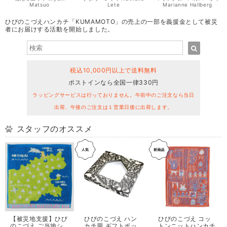
Matsuo
Lete
Marianne Hallberg
ひびのこづえハンカチ「KUMAMOTO」の売上の一部を義援金として被災
者にお届けする活動を開始しました。
税込10,000円以上で送料無料
ポストインなら全国一律330円
ラッピングサービスは行っておりません。午前中のご注文なら当日
出荷、午後のご注文は１営業日後に出荷します。
スタッフのオススメ
【被災地支援】ひび
ひびのこづえ ハン
ひびのこづえ コッ
のこづえ ご当地シ
カチ用 ギフトボッ
トンニットハンカチ