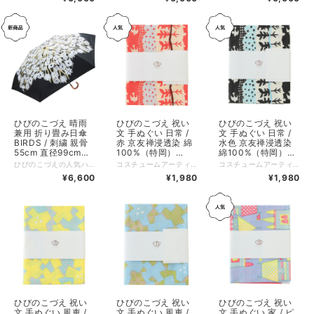
99.9% 中国製
KU26-02
製 KU26-03
KU26-01
ひびのこづえ 晴雨
ひびのこづえ 祝い
ひびのこづえ 祝い
兼用 折り畳み日傘
文 手ぬぐい 日常 /
文 手ぬぐい 日常 /
BIRDS / 刺繍 親骨
赤 京友禅浸透染 綿
水色 京友禅浸透染
55cm 直径99cm
100%（特岡）
綿100%（特岡）
UVカット率99.9%
35x90cm 日本製
35x90cm 日本製
ひびのこづえの人気ハンカチのテキスタイルを、晴雨兼用の日傘に採用しました。 唯一無二のアートなデザインに、刺繍やレースをあしらい、上品に仕立てています。 UVカット率99.9%、遮光率99.9%で、強い日差しからお肌をしっかり守ります。 さらに防水加工を施しており、雨の日にも安心してお使いいただけます。 ⁡ その他の特長 ・傘の開閉時に指をはさむのを防ぐ、安全カバー付きろくろ。 ・折れにくく、風で反り返っても元に戻る耐風骨仕様。 :-:+:-:+:-:+:-:+:-:+:-:+:-:+:-:+:-:+:-:+:-:+:-:+ 品名：晴雨兼用傘 / BIRDS 親骨サイズ：55cm 展開サイズ；直径約99cm、全長56.5cm 収納サイズ：タテ32 x ヨコ約6 x マチ約5cm 持ち手サイズ：約8.7×2×9cm 重さ：約260g 素材：ポリエステル100%（表）、PU黒コーティング（裏） 装飾：刺繍（本体、カバー）、J型ハンドル 生産国：中国 個包装：簡易PP包装 ※ この商品の生地には防水加工を施していますが、激しい雨のときには刺繍部分より雨水がしみることがあります。 ※ 摩擦や濡れた場合の色落ちに注意してください。 ※ バッグや壁などに長時間接触させないでください。 ※ プリント部分は水をはじきません。 ※ 使用後は生地の色合いを保つ為、必ず陰干ししてからおしまいください。
コスチュームアーティスト・ひびのこづえが描く、個性あふれるテキスタイルを、日本伝統の手ぬぐいに仕立てました。 生地には、なめらかで上質な肌触りが特徴の「特岡（とくおか）」を使用。京都の職人による、京友禅浸透染の技法で一枚一枚丁寧に染め上げています。 京友禅浸透染は、染料を生地の裏側までしっかりと浸透させるため、通常の染色方法よりも手間と時間がかかります。熟練の職人の勘と技術を要する技法で、色落ちしにくく、発色に優れ、繊細な絵柄の輪郭も鮮やかに表現できます。 使い始めはやや張りがありますが、使うほどにやわらかく馴染み、風合いが増していきます。 【柄の解説】 一日が終わってまたつぎの一日がはじまって、日々は続いていきます。 同じような景色でも毎日違っていること、つづいていく日常の喜びを忘れない様に。（ひびのこづえ） 毎日目にする草木や鳥たち。同じように見える日常の風景も毎日違います。そんな日々の繰り返しを描いた作品です。 【京友禅浸透染について】 京友禅浸透染は、注染に匹敵するほど裏側まで染料を十分に浸透させることができる、優れた手捺染です。注染では再現が難しい精緻な図柄も、鮮やかに染めることができます。 また、通常の染め方よりも時間を要し、熟練の職人の勘所を必要とします。 【特岡（とくおか）とは】 手ぬぐいや浴衣にも用いられる高級晒（さらし）生地のひとつです。 手ぬぐいに使われる生地には主に「岡（おか）」「特岡（とくおか）」「文（ぶん）」および「特文（とくぶん）」の4種類があり、それぞれ特徴があります。「岡」は30番手の細い単糸を使い織られた生地ですが、「特岡」は同じ30番手の糸を使用しながら、さらに打ち込み（織りの密度）が多く高密度に仕上げられています。 このため「特岡」は織り目がより細かく、なめらかな肌触りが特長です。 一方、「文（ぶん）」と「特文（とくぶん）」は20番手の糸を使っています。 30番手の糸は20番手よりも細いため織り目が密になり、きめ細かい風合いが得られます。 そのため、「特岡」は「文」よりも繊細なデザインや精緻な染め柄が美しく映える利点があります。 ---------------- 品番：H1001 品名：京友禅 手拭い（Tenugui、てぬぐい） 柄：日常 カラー：赤 サイズ：35x90cm（折り畳んだ状態：タテ16cm x ヨコ13cm x厚み0.5 cm） 仕様：手捺染、浸透染 組成：綿100%（特岡） メーカー：加藤萬 原産国：日本（京都） Made in Kyoto, Japan 個包装：なし ※ラッピングサービスはございません。別売のラッピング袋をおすすめいたします。 https://shop.besteffort.co.jp/items/119567827
コスチュームアーティスト・ひびのこづえが描く、個性あふれるテキスタイルを、日本伝統の手ぬぐいに仕立てました。 生地には、なめらかで上質な肌触りが特徴の「特岡（とくおか）」を使用。京都の職人による、京友禅浸透染の技法で一枚一枚丁寧に染め上げています。 京友禅浸透染は、染料を生地の裏側までしっかりと浸透させるため、通常の染色方法よりも手間と時間がかかります。熟練の職人の勘と技術を要する技法で、色落ちしにくく、発色に優れ、繊細な絵柄の輪郭も鮮やかに表現できます。 使い始めはやや張りがありますが、使うほどにやわらかく馴染み、風合いが増していきます。 【柄の解説】 一日が終わってまたつぎの一日がはじまって、日々は続いていきます。 同じような景色でも毎日違っていること、つづいていく日常の喜びを忘れない様に。（ひびのこづえ） 毎日目にする草木や鳥たち。同じように見える日常の風景も毎日違います。そんな日々の繰り返しを描いた作品です。 【京友禅浸透染について】 京友禅浸透染は、注染に匹敵するほど裏側まで染料を十分に浸透させることができる、優れた手捺染です。注染では再現が難しい精緻な図柄も、鮮やかに染めることができます。 また、通常の染め方よりも時間を要し、熟練の職人の勘所を必要とします。 【特岡（とくおか）とは】 手ぬぐいや浴衣にも用いられる高級晒（さらし）生地のひとつです。 手ぬぐいに使われる生地には主に「岡（おか）」「特岡（とくおか）」「文（ぶん）」および「特文（とくぶん）」の4種類があり、それぞれ特徴があります。「岡」は30番手の細い単糸を使い織られた生地ですが、「特岡」は同じ30番手の糸を使用しながら、さらに打ち込み（織りの密度）が多く高密度に仕上げられています。 このため「特岡」は織り目がより細かく、なめらかな肌触りが特長です。 一方、「文（ぶん）」と「特文（とくぶん）」は20番手の糸を使っています。 30番手の糸は20番手よりも細いため織り目が密になり、きめ細かい風合いが得られます。 そのため、「特岡」は「文」よりも繊細なデザインや精緻な染め柄が美しく映える利点があります。 ---------------- 品番：H1002 品名：京友禅 手拭い（Tenugui、てぬぐい） 柄：日常 カラー：水色 サイズ：35x90cm（折り畳んだ状態：タテ16cm x ヨコ13cm x厚み0.5 cm） 仕様：手捺染、浸透染 組成：綿100%（特岡） メーカー：加藤萬 原産国：日本（京都） Made in Kyoto, Japan 個包装：なし ※ラッピングサービスはございません。別売のラッピング袋をおすすめいたします。 https://shop.besteffort.co.jp/items/119567827
遮光率99.9% 中国
H1001
H1002
¥6,600
¥1,980
¥1,980
製 KU26-04
ひびのこづえ 祝い
ひびのこづえ 祝い
ひびのこづえ 祝い
文 手ぬぐい 風車 /
文 手ぬぐい 風車 /
文 手ぬぐい 家 / ピ