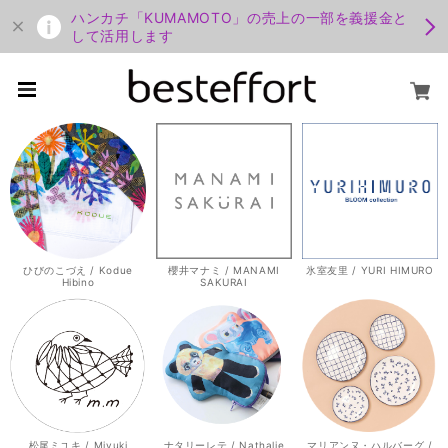
ハンカチ「KUMAMOTO」の売上の一部を義援金と
して活用します
ひびのこづえ / Kodue
櫻井マナミ / MANAMI
氷室友里 / YURI HIMURO
Hibino
SAKURAI
松尾ミユキ / Miyuki
ナタリーレテ / Nathalie
マリアンヌ・ハルバーグ /