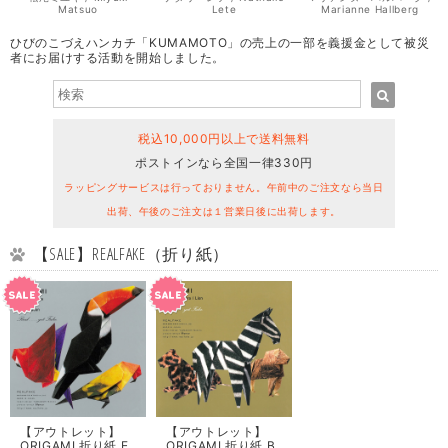
Matsuo
Lete
Marianne Hallberg
ひびのこづえハンカチ「KUMAMOTO」の売上の一部を義援金として被災
者にお届けする活動を開始しました。
税込10,000円以上で送料無料
ポストインなら全国一律330円
ラッピングサービスは行っておりません。午前中のご注文なら当日
出荷、午後のご注文は１営業日後に出荷します。
【SALE】REALFAKE（折り紙）
【アウトレット】
【アウトレット】
ORIGAMI 折り紙 E
ORIGAMI 折り紙 B