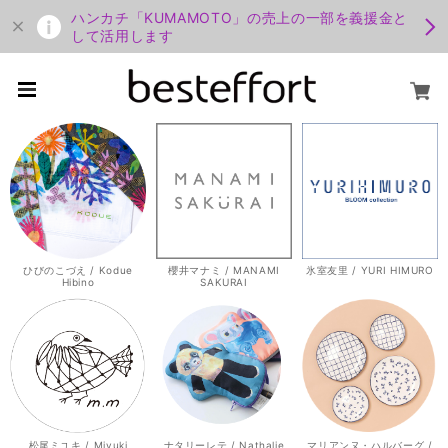
ハンカチ「KUMAMOTO」の売上の一部を義援金と
して活用します
ひびのこづえ / Kodue
櫻井マナミ / MANAMI
氷室友里 / YURI HIMURO
Hibino
SAKURAI
松尾ミユキ / Miyuki
ナタリーレテ / Nathalie
マリアンヌ・ハルバーグ /