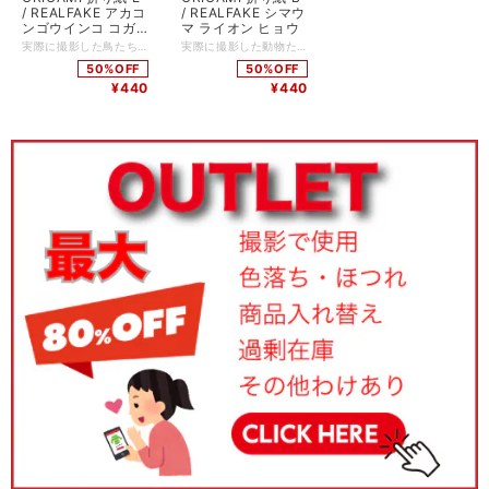
/ REALFAKE アカコ
/ REALFAKE シマウ
ンゴウインコ コガ
マ ライオン ヒョウ
ネメキシコインコ
実際に撮影した鳥たちの毛並みを印刷し、リアルさを追求した折り紙です。 常夏の国々に生息する、美しい鳥たちの姿を、視覚と触覚で楽しむリアルフェイクのトロピカルシリーズ。 折り図も付属しているので、初めての方でも簡単に折ることができます。 コガネメキシコインコx6枚、アカコンゴウインコx6枚、オニオオハシx6枚の計18枚入り デザイン：YAMAGUCHI Makoto
実際に撮影した動物たちの毛並みを印刷し、リアルさを追求した折り紙です。 アフリカのサバンナで群れをなし、大地をかけまわる動物たち。彼らの姿を、視覚と触覚で楽しむリアルフェイクのアニマルシリーズ。 折り図も付属しているので、初めての方でも簡単に折ることができます。 シマウマx6枚、ヒョウx6枚、ライオンx6枚の計18枚入り デザイン：YAMAGUCHI Makoto
オニオオハシ
50%OFF
50%OFF
¥440
¥440