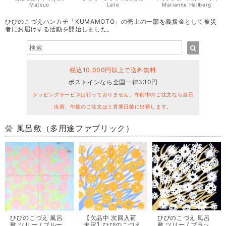
Matsuo
Lete
Marianne Hallberg
ひびのこづえハンカチ「KUMAMOTO」の売上の一部を義援金として被災
者にお届けする活動を開始しました。
税込10,000円以上で送料無料
ポストインなら全国一律330円
ラッピングサービスは行っておりません。午前中のご注文なら当日
出荷、午後のご注文は１営業日後に出荷します。
風呂敷（多用途ファブリック）
ひびのこづえ 風呂
ひびのこづえ 風呂
【欠品中 次回入荷
敷 ツリー / ブラッ
敷 ツリー / ブルー
未定】ひびのこづえ