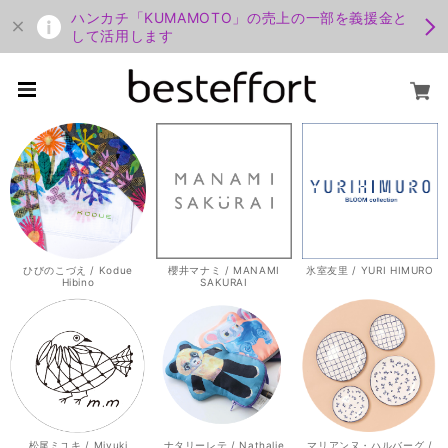
ハンカチ「KUMAMOTO」の売上の一部を義援金と
して活用します
ひびのこづえ / Kodue
櫻井マナミ / MANAMI
氷室友里 / YURI HIMURO
Hibino
SAKURAI
松尾ミユキ / Miyuki
ナタリーレテ / Nathalie
マリアンヌ・ハルバーグ /