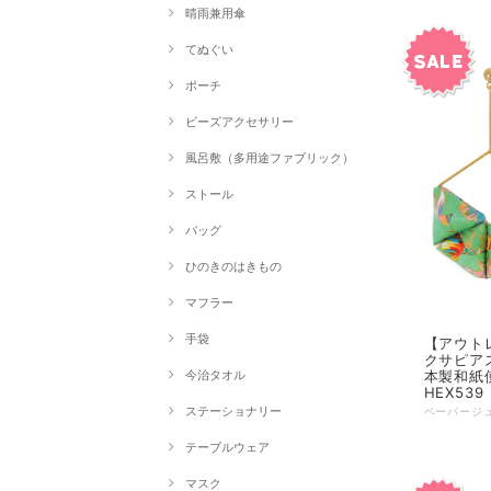
晴雨兼用傘
てぬぐい
ポーチ
ビーズアクセサリー
風呂敷（多用途ファブリック）
ストール
バッグ
ひのきのはきもの
マフラー
手袋
【アウトレッ
クサピアス
本製和紙
今治タオル
HEX539
ステーショナリー
テーブルウェア
マスク