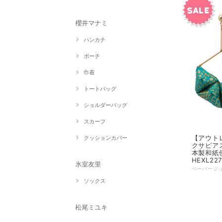
櫻井マナミ
ハンカチ
ポーチ
巾着
トートバッグ
ショルダーバッグ
スカーフ
【アウトレッ
クッションカバー
クサピアス
本製和紙
HEXL22
氷室友里
ソックス
松尾ミユキ