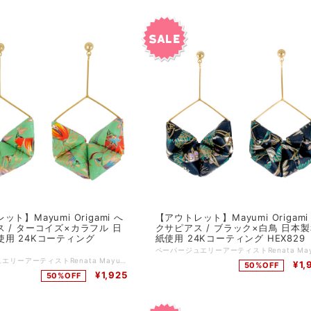
ト】Mayumi Origami へ
【アウトレット】Mayumi Origami
 / ターコイズ×カラフル 日
クサピアス / ブラック×白鳥 日本
使用 24Kコーティング
紙使用 24Kコーティング HEX829
ペーパージュエリーアーティストRenata Mayumiデザインの折り紙ピアス。 厳選された日本製の高級千代紙（和紙）を、一枚一枚、精密に折っていき、6角形のフープポストの内側に、折り紙を"おにぎり"のように織ったパーツを4つ詰め込んだボリューム感たっぷりのピアス。 メタルパーツ、ポスト、キャッチは24Kコーティングされています。 主な特徴 ☆すべてアーティストであるRenata Mayumiがデザインしひとつひとつハンドメイドで製作 ☆日本製の折り紙（千代紙）を使用 ☆ 耐水性に優れた、アシッドフリー（酸性成分が入っていない）ニスでコーティング ☆ 洋服だけでなく、浴衣など和装にもマッチする和洋折衷デザイン 品番：HEX539 カラー：ターコイズ×カラフル サイズ：幅3cm, 長さ6cm 素材：和紙（日本製）、真鍮（24Kコーティング） ドイツ製 *:;;;:*:;;;:**:;;;:*:;;;:**:;;;:*:;;;:**:;;;:*:;;;:**:;;;:*:;;;:**:;;;:*:;;;:**:;;;:*:;;;:* Renata Mayumi Fukudaプロフィール ドイツのライプツィッヒを拠点に活動する日系ブラジル人ペーパージュエリーアーティスト。 ポルトガルのリスボンジュエリーセンター（CJLX）にてジュエリーデザインを専攻。 その後、日本、イギリス、ドイツで、ジュエリー制作やペーパークラフト技術を磨く。 2018年と2019年には英国ウエストディーン芸術大学にジュエリー講師として招聘され、折り紙ジュエリー分野における第一人者として当該分野の発展に寄与。
¥1,
50%OFF
¥1,925
50%OFF