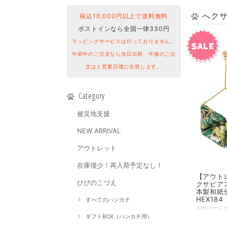
へク
税込10,000円以上で送料無料
ポストインなら全国一律330円
ラッピングサービスは行っておりません。
午前中のご注文なら当日出荷、午後のご注
文は１営業日後に出荷します。
Category
被災地支援
NEW ARRIVAL
アウトレット
在庫僅少！再入荷予定なし！
【アウトレッ
ひびのこづえ
クサピアス
本製和紙
HEX184
すべてのハンカチ
ギフトBOX（ハンカチ用）