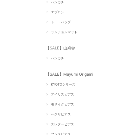
ハンカチ
エプロン
トートバッグ
ランチョンマット
【SALE】山鳩舎
ハンカチ
【SALE】Mayumi Origami
KYOTOシリーズ
アイリスピアス
モザイクピアス
へクサピアス
スレダーピアス
フックピアス