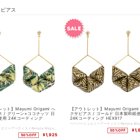
サピアス
ト】Mayumi Origami へ
【アウトレット】Mayumi Origami
 / グリーン×ココナッツ 日
クサピアス / ゴールド 日本製和紙
使用 24Kコーティング
24Kコーティング HEX917
ペーパージュエリーアーティストRenata Mayumiデザインの折り紙ピアス。 厳選された日本製の高級千代紙（和紙）を、一枚一枚、精密に折っていき、6角形のフープポストの内側に、折り紙を"おにぎり"のように織ったパーツを4つ詰め込んだボリューム感たっぷりのピアス。 メタルパーツ、ポスト、キャッチは24Kコーティングされています。 主な特徴 ☆すべてアーティストであるRenata Mayumiがデザインしひとつひとつハンドメイドで製作 ☆日本製の折り紙（千代紙）を使用 ☆ 耐水性に優れた、アシッドフリー（酸性成分が入っていない）ニスでコーティング ☆ 洋服だけでなく、浴衣など和装にもマッチする和洋折衷デザイン 品番：HEX184 カラー：グリーン×ココナッツ サイズ：幅3cm, 長さ6cm 素材：和紙（日本製）、真鍮（24Kコーティング） ドイツ製 *:;;;:*:;;;:**:;;;:*:;;;:**:;;;:*:;;;:**:;;;:*:;;;:**:;;;:*:;;;:**:;;;:*:;;;:**:;;;:*:;;;:* Renata Mayumi Fukudaプロフィール ドイツのライプツィッヒを拠点に活動する日系ブラジル人ペーパージュエリーアーティスト。 ポルトガルのリスボンジュエリーセンター（CJLX）にてジュエリーデザインを専攻。 その後、日本、イギリス、ドイツで、ジュエリー制作やペーパークラフト技術を磨く。 2018年と2019年には英国ウエストディーン芸術大学にジュエリー講師として招聘され、折り紙ジュエリー分野における第一人者として当該分野の発展に寄与。
¥1,
50%OFF
¥1,925
50%OFF