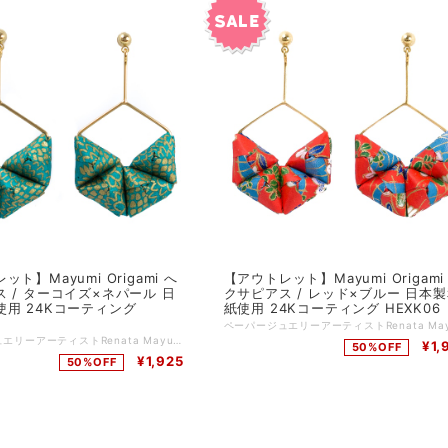
ト】Mayumi Origami へ
【アウトレット】Mayumi Origami
 / ターコイズ×ネパール 日
クサピアス / レッド×ブルー 日本
使用 24Kコーティング
紙使用 24Kコーティング HEXK06
7
ペーパージュエリーアーティストRenata Mayumiデザインの折り紙ピアス。 厳選された日本製の高級千代紙（和紙）を、一枚一枚、精密に折っていき、6角形のフープポストの内側に、折り紙を"おにぎり"のように織ったパーツを4つ詰め込んだボリューム感たっぷりのピアス。 メタルパーツ、ポスト、キャッチは24Kコーティングされています。 主な特徴 ☆すべてアーティストであるRenata Mayumiがデザインしひとつひとつハンドメイドで製作 ☆日本製の折り紙（千代紙）を使用 ☆ 耐水性に優れた、アシッドフリー（酸性成分が入っていない）ニスでコーティング ☆ 洋服だけでなく、浴衣など和装にもマッチする和洋折衷デザイン 品番：HEXL227 カラー：ターコイズ×ネパール サイズ：幅3cm, 長さ6cm 素材：和紙（日本製）、真鍮（24Kコーティング） ドイツ製 *:;;;:*:;;;:**:;;;:*:;;;:**:;;;:*:;;;:**:;;;:*:;;;:**:;;;:*:;;;:**:;;;:*:;;;:**:;;;:*:;;;:* Renata Mayumi Fukudaプロフィール ドイツのライプツィッヒを拠点に活動する日系ブラジル人ペーパージュエリーアーティスト。 ポルトガルのリスボンジュエリーセンター（CJLX）にてジュエリーデザインを専攻。 その後、日本、イギリス、ドイツで、ジュエリー制作やペーパークラフト技術を磨く。 2018年と2019年には英国ウエストディーン芸術大学にジュエリー講師として招聘され、折り紙ジュエリー分野における第一人者として当該分野の発展に寄与。
¥1,
50%OFF
¥1,925
50%OFF