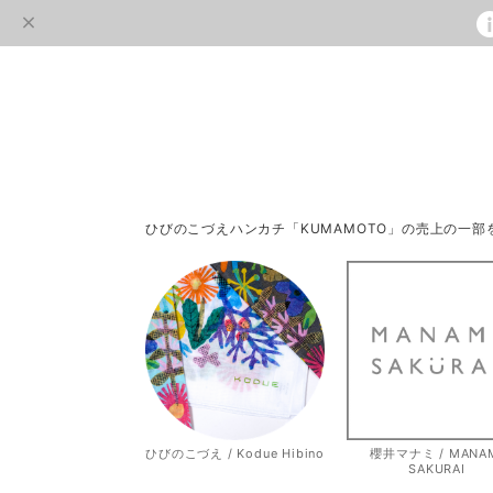
ひびのこづえハンカチ「KUMAMOTO」の売上の一
ひびのこづえ / Kodue Hibino
櫻井マナミ / MANA
SAKURAI