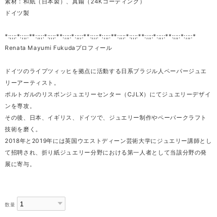
素材：和紙（日本製）、真鍮（24Kコーティング）
ドイツ製
*:;;;:*:;;;:**:;;;:*:;;;:**:;;;:*:;;;:**:;;;:*:;;;:**:;;;:*:;;;:**:;;;:*:;;;:**:;;;:*:;;;:*
Renata Mayumi Fukudaプロフィール
ドイツのライプツィッヒを拠点に活動する日系ブラジル人ペーパージュエ
リーアーティスト。
ポルトガルのリスボンジュエリーセンター（CJLX）にてジュエリーデザイ
ンを専攻。
その後、日本、イギリス、ドイツで、ジュエリー制作やペーパークラフト
技術を磨く。
2018年と2019年には英国ウエストディーン芸術大学にジュエリー講師とし
て招聘され、折り紙ジュエリー分野における第一人者として当該分野の発
展に寄与。
数量