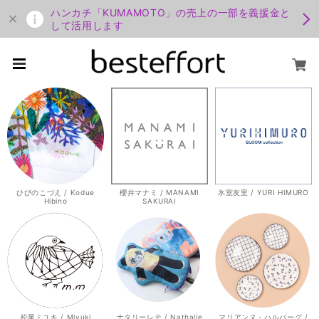
ハンカチ「KUMAMOTO」の売上の一部を義援金と
して活用します
ひびのこづえ / Kodue
櫻井マナミ / MANAMI
氷室友里 / YURI HIMURO
Hibino
SAKURAI
松尾ミユキ / Miyuki
ナタリーレテ / Nathalie
マリアンヌ・ハルバーグ /