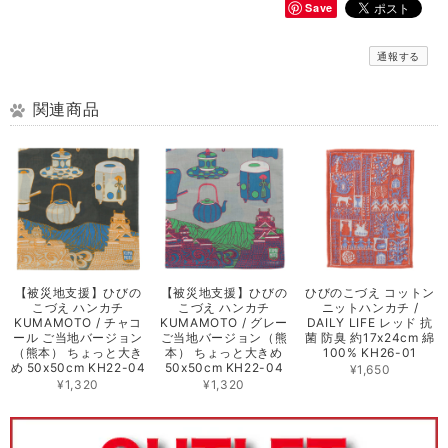
Save
通報する
関連商品
【被災地支援】ひびの
【被災地支援】ひびの
ひびのこづえ コットン
こづえ ハンカチ
こづえ ハンカチ
ニットハンカチ /
KUMAMOTO / チャコ
KUMAMOTO / グレー
DAILY LIFE レッド 抗
ール ご当地バージョン
ご当地バージョン（熊
菌 防臭 約17x24cm 綿
（熊本） ちょっと大き
本） ちょっと大きめ
100% KH26-01
め 50x50cm KH22-04
50x50cm KH22-04
¥1,650
¥1,320
¥1,320