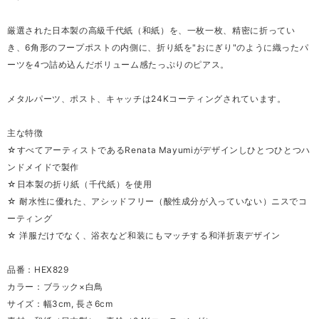
厳選された日本製の高級千代紙（和紙）を、一枚一枚、精密に折ってい
き、6角形のフープポストの内側に、折り紙を"おにぎり"のように織ったパ
ーツを4つ詰め込んだボリューム感たっぷりのピアス。
メタルパーツ、ポスト、キャッチは24Kコーティングされています。
主な特徴
☆すべてアーティストであるRenata Mayumiがデザインしひとつひとつハ
ンドメイドで製作
☆日本製の折り紙（千代紙）を使用
☆ 耐水性に優れた、アシッドフリー（酸性成分が入っていない）ニスでコ
ーティング
☆ 洋服だけでなく、浴衣など和装にもマッチする和洋折衷デザイン
品番：HEX829
カラー：ブラック×白鳥
サイズ：幅3cm, 長さ6cm