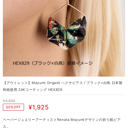
【アウトレット】Mayumi Origami へクサピアス / ブラック×白鳥 日本製
和紙使用 24Kコーティング HEX829
¥3,850
¥1,925
50%OFF
ペーパージュエリーアーティストRenata Mayumiデザインの折り紙ピア
ス。