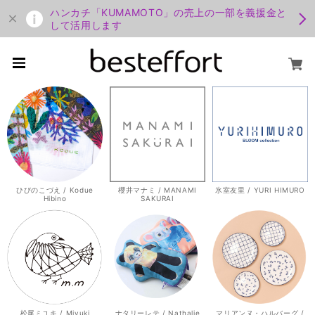
ハンカチ「KUMAMOTO」の売上の一部を義援金と
して活用します
ひびのこづえ / Kodue
櫻井マナミ / MANAMI
氷室友里 / YURI HIMURO
Hibino
SAKURAI
松尾ミユキ / Miyuki
ナタリーレテ / Nathalie
マリアンヌ・ハルバーグ /