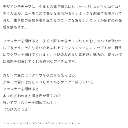
デザインモチーフは、クルミの森で陽気におしゃべりしながらゲコゲコと
笑うカエル。ユーモラスで豊かな表情がダイナミックな刺繍で表現されて
おり、生き物の個性を引き立てるユニークな変形シルエットが抜群の存在
感を放ちます。
ファスナーを開けると、まるで賑やかなカエルたちのおしゃべりが飛び出
してきそう。そんな遊び心あふれるファンタジックなコンセプトが、日常
にワクワクを届けてくれます。手馴染みの良い素材感も魅力の、使うたび
に感性を刺激してくれる特別なアイテムです。
カリンの森にはフクロウが夜に目を光らせる。
クルミの森にはおしゃべりカエルがゲコゲコ笑っている。
ファスナーを開けると
木々のざわめきと鳴き声が響くので
急いでファスナーを閉めてね！！
（ひびのこづえ）
:-:+:-:+:-:+:-:+:-:+:-:+:-:+:-:+:-:+:-:+:-:+:-:+