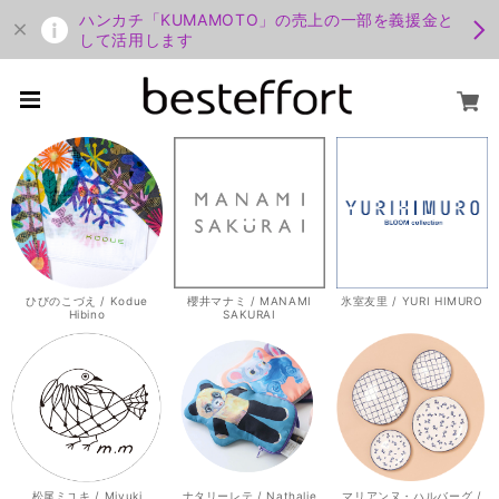
ハンカチ「KUMAMOTO」の売上の一部を義援金と
して活用します
ひびのこづえ / Kodue
櫻井マナミ / MANAMI
氷室友里 / YURI HIMURO
Hibino
SAKURAI
松尾ミユキ / Miyuki
ナタリーレテ / Nathalie
マリアンヌ・ハルバーグ /