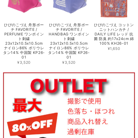
ひびのこづえ 舟形ポー
ひびのこづえ 舟形ポー
ひびのこづえ コットン
チ FAVORITE /
チ FAVORITE /
ニットハンカチ /
PERFUME ワンポイン
HANDBAG ワンポイン
DAILY LIFE レッド 抗
ト刺繍
ト刺繍
菌 防臭 約17x24cm 綿
23x12x10.5x10.5cm
23x12x10.5x10.5cm
100% KH26-01
ナイロン86% ポリウレ
ナイロン86% ポリウレ
¥1,650
タン14% 中国製 KP26-
タン14% 中国製 KP26-
01
01
¥3,520
¥3,520