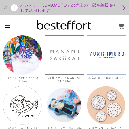
ハンカチ「KUMAMOTO」の売上の一部を義援金と
して活用します
ひびのこづえ / Kodue
櫻井マナミ / MANAMI
氷室友里 / YURI HIMURO
Hibino
SAKURAI
松尾ミユキ / Miyuki
ナタリーレテ / Nathalie
マリアンヌ・ハルバーグ /