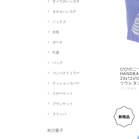
すべてのハンカチ
タオルハンカチ
ソックス
水筒
ポーチ
巾着
バッグ
ひびのこづえ 舟
コンパクトミラー
HANDB
23x12x
リウレタン
クッションカバー
スローケット
ブランケット
スリッパ
布川愛子