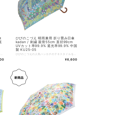
傘
ひびのこづえ 晴雨兼用 折り畳み日傘
直
kadan / 刺繍 親骨55cm 直径99cm
UVカット率99.9% 遮光率99.9% 中国
製 KU25-05
ひびのこづえの人気ハンカチのテキスタイルを、晴雨兼用の日傘に採用しました。 唯一無二のアートなデザインに、刺繍やレースをあしらい、上品に仕立てています。 UVカット率99.9%、遮光率99.9%で、強い日差しからお肌をしっかり守ります。 さらに防水加工を施しており、雨の日にも安心してお使いいただけます。 ⁡ その他の特長 ・傘の開閉時に指をはさむのを防ぐ、安全カバー付きろくろ。 ・折れにくく、風で反り返っても元に戻る耐風骨仕様。 :-:+:-:+:-:+:-:+:-:+:-:+:-:+:-:+:-:+:-:+:-:+:-:+ 品名：晴雨兼用傘 / 草原 親骨サイズ：55cm 展開サイズ；直径約99cm、全長56.5cm 収納サイズ：タテ25.5 x ヨコ約6 x マチ約5cm 持ち手サイズ：約φ4 × 3.2cm 重さ：約250g 素材：ポリエステル100%（表）、PU黒コーティング（裏） 装飾：ピコレース、KODUEロゴ刺繍（本体、カバー）、藤巻 生産国：中国 個包装：簡易PP包装 ※ この商品の生地には防水加工を施していますが、激しい雨のときには刺繍部分より雨水がしみることがあります。 ※ 摩擦や濡れた場合の色落ちに注意してください。 ※ バッグや壁などに長時間接触させないでください。 ※ プリント部分は水をはじきません。 ※ 使用後は生地の色合いを保つ為、必ず陰干ししてからおしまいください。
ひびのこづえの人気ハンカチのテキスタイルを、晴雨兼用の日傘に採用しました。 唯一無二のアートなデザインに、刺繍やレースをあしらい、上品に仕立てています。 UVカット率99.9%、遮光率99.9%で、強い日差しからお肌をしっかり守ります。 さらに防水加工を施しており、雨の日にも安心してお使いいただけます。 ⁡ その他の特長 ・傘の開閉時に指をはさむのを防ぐ、安全カバー付きろくろ。 ・折れにくく、風で反り返っても元に戻る耐風骨仕様。 :-:+:-:+:-:+:-:+:-:+:-:+:-:+:-:+:-:+:-:+:-:+:-:+ 品名：晴雨兼用傘 / kadan 親骨サイズ：55cm 展開サイズ；直径約99cm、全長62.5cm 収納サイズ：タテ32 x ヨコ約6 x マチ約5cm 持ち手サイズ：約8.7×2×9cm 重さ：約260g 素材：ポリエステル100%（表）、PU黒コーティング（裏） 装飾：KODUEロゴ刺繍（本体、カバー） 生産国：中国 個包装：簡易PP包装 ※ この商品の生地には防水加工を施していますが、激しい雨のときには刺繍部分より雨水がしみることがあります。 ※ 摩擦や濡れた場合の色落ちに注意してください。 ※ バッグや壁などに長時間接触させないでください。 ※ プリント部分は水をはじきません。 ※ 使用後は生地の色合いを保つ為、必ず陰干ししてからおしまいください。
00
¥6,600