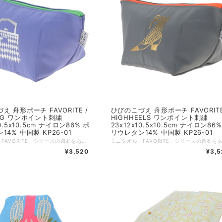
形ポーチ FAVORITE /
ひびのこづえ 舟形ポーチ FAVORITE /
AG ワンポイント刺繍
HIGHHEELS ワンポイント刺繍
10.5x10.5cm ナイロン86% ポ
23x12x10.5x10.5cm ナイロン86
14% 中国製 KP26-01
リウレタン14% 中国製 KP26-01
ミニタオル「FAVORITE」シリーズの図案をあしらった、美しい舟形シルエットのナイロンポーチです。 バリエーションは、鮮やかなピンク（PERFUME）、爽やかなブルー（HANDBAG）、シックなグレー（HIGHHEELS）の3色をご用意しました。表側を彩る洗練された箔押しデザインの裏側には、愛らしい虫たちのワンポイント刺繍が隠されていて、使うたびに気分が上がる遊び心が詰まっています。 高強度のナイロン素材にTPUボンディング加工を施し、優れた耐久性としなやかな柔らかさを両立させました。10.5cmの広々としたマチと4つの内ポケットで整理整頓がしやすく、収納力も抜群。メイク道具の持ち運びだけでなく、バラつきがちなガジェット類の収納など、さまざまなシーンで便利にお使いいただけます。 好きなもの。香水瓶にハンドバッグ、おしゃれなブーツを描きました。そしてそこには、それぞれの生き物が、こっそりと寄り添いお話をしています。ファスナーを開けると、底が四角に広がり、４つのポケットが、小さな秘密を小分けに出来る、迷わないポーチが生まれました。（ひびのこづえ） :-:+:-:+:-:+:-:+:-:+:-:+:-:+:-:+:-:+:-:+:-:+:-:+ 品名：船形ポーチ FAVORITEシリーズ / HANDBAG サイズ：上辺23 x 下辺12 x 高さ10.5 x マチ10.5cm 素材：ナイロン86%、ポリウレタン14%（TPUボンディング加工） 仕様：箔押し、ワンポイント刺繍（バッタ）、内ポケットx4 生産国：中国 個包装：あり
¥3,520
¥3,5