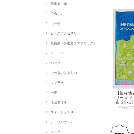
晴雨兼用傘
てぬぐい
ポーチ
ビーズアクセサリー
風呂敷（多用途ファブリック）
ストール
バッグ
ひのきのはきもの
マフラー
手袋
【被災地支
リーズ ミ
市 25x25
今治タオル
ステーショナリー
テーブルウェア
マスク