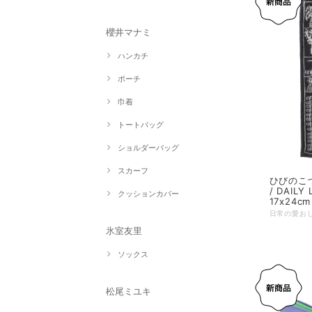
櫻井マナミ
ハンカチ
ポーチ
巾着
トートバッグ
ショルダーバッグ
スカーフ
ひびのこ
/ DAIL
クッションカバー
17x24cm
氷室友里
ソックス
松尾ミユキ