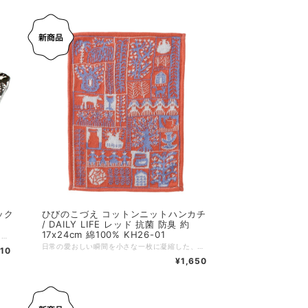
ック
ひびのこづえ コットンニットハンカチ
/ DAILY LIFE レッド 抗菌 防臭 約
17x24cm 綿100% KH26-01
ひびのこづえデザインによるハンカチ用ギフトボックスです。 『小さな家』の絵柄がモチーフになっています。サイド面にはKODUE HIBINOのロゴ入り。 中央部分がお家型に切り抜かれているので、刺繍や絵柄を見せるように畳むのがコツです。 長方形の中敷きが付属されています。長い方をタテにしてハンカチを包み、アーチ状にして箱に入れると、ハンカチが隙間なく窓にピタリと収まります。 1枚用のギフトボックスですが、通常サイズ（48×48cm）のハンカチなら中敷きを使わなければ2枚入ります。タオルハンカチや大判ハンカチ（58×58cm）は1枚入ります。 ワンランク上のハンカチギフトにオススメです。 ------------------------------- 素材: 紙 サイズ：145x130mm 個包装：なし
日常の愛おしい瞬間を小さな一枚に凝縮した、やわらかなコットンニットハンカチ。パッチワークのように散りばめられた樹木やバラの花、ポットやジャム瓶、猫や犬、手を繋ぐ人々、家など、日頃目にする「大切な宝物」ばかり。使うたびに心が弾むような、楽しい気分を誘います。 肌触り抜群の綿100％素材で、ふんわりとした心地よい質感が魅力。既存の人気アイテム「LADY」より一回り大きめのサイズ設計で、ポケットにかさばらず、程よいボリューム感で毎日の手洗いや汗拭きに幸せを添えてくれます。 ハンカチとしての用途に加え、テーブルマットやタペストリーなど、インテリアとしての活用もおすすめです。 毎日、目にするもの、あたりまえだと思っていること。 それこそ大切な宝物。 見方を変えると毎日出会えるなんて楽しくて不思議。 だからいろんな毎日を描き込んで小さなハンカチにしました。 毎日、手を洗ったり、汗を拭いたり、それが幸せなこと。（ひびのこづえ） 【抗菌・防臭加工】 天然有機系デオドラント加工を付与した糸を使用しています。 繊維上の常在菌繁殖を抑制する機能がありこの抗菌作用により防臭効果が期待できます。 抗菌成分としては安全性の高い植物由来の「天然有機系」薬剤が採用されています。 また、ナノレベルのマイクロカプセル化技術で優れた耐洗濯性を実現しています。 他のカラーはこちら チャコール https://shop.besteffort.co.jp/items/146696207 ブルー https://shop.besteffort.co.jp/items/146695901 ーーーーーーーーーー サイズ：約17 x 24 cm カラー：レッド 素材：綿100%（天然有機系デオドラント加工付与糸使用） 生産国：日本 個包装：なし ※素材の特性上、サイズに多少の個体差があります。ご了承ください。
110
¥1,650