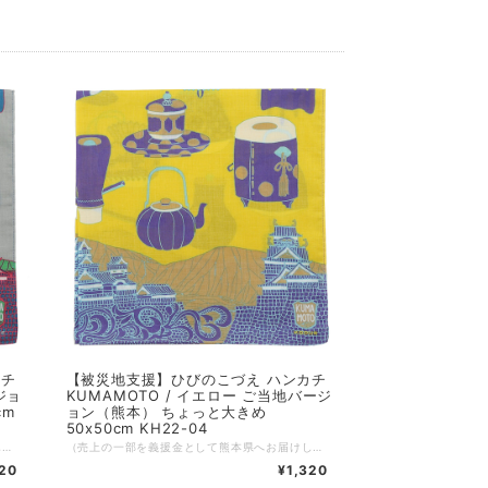
カチ
【被災地支援】ひびのこづえ ハンカチ
ジョ
KUMAMOTO / イエロー ご当地バージ
cm
ョン（熊本） ちょっと大きめ
50x50cm KH22-04
（売上の一部を義援金として熊本県へお届けしています。義援金は熊本県を通じて被災者の方々に現金で配分されます） コスチュームアーティストひびのこづえさんによる、熊本をテーマに描かれたハンカチ。 2022年に開催された熊本市現代美術館「不思議の森に棲む服 ひびのこづえxKUMAMOTO展」を記念して、デザインされたハンカチです。 熊本城とさまざまな茶道具が描かれています。少し大きめの50cm角となっています。 KUMAMOTO 雄大な阿蘇と勇壮な熊本城を重ねて描きました。 熊本城は、いくつもの時代を乗り越えて来ました。 時代の一コマには、お茶を飲みながら風景を眺め 色んな会話に興じたこともあったに違いありません。 そんな熊本の悠久に想いを馳せながら使って下さい。 （ひびのこづえ） ---------------- 品番：KH22-04 カラー：グレー サイズ：50x50cm 組成：綿100% 日本製 Made in Japan 個包装：なし
（売上の一部を義援金として熊本県へお届けしています。義援金は熊本県を通じて被災者の方々に現金で配分されます） コスチュームアーティストひびのこづえさんによる、熊本をテーマに描かれたハンカチ。 2022年に開催された熊本市現代美術館「不思議の森に棲む服 ひびのこづえxKUMAMOTO展」を記念して、デザインされたハンカチです。 熊本城とさまざまな茶道具が描かれています。少し大きめの50cm角となっています。 KUMAMOTO 雄大な阿蘇と勇壮な熊本城を重ねて描きました。 熊本城は、いくつもの時代を乗り越えて来ました。 時代の一コマには、お茶を飲みながら風景を眺め 色んな会話に興じたこともあったに違いありません。 そんな熊本の悠久に想いを馳せながら使って下さい。 （ひびのこづえ） ---------------- 品番：KH22-04 カラー：イエロー サイズ：50x50cm 組成：綿100% 日本製 Made in Japan 個包装：なし
320
¥1,320