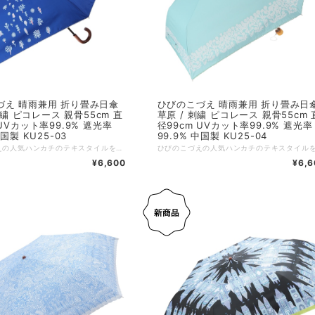
づえ 晴雨兼用 折り畳み日傘
ひびのこづえ 晴雨兼用 折り畳み日
 刺繍 ピコレース 親骨55cm 直
草原 / 刺繍 ピコレース 親骨55cm 
 UVカット率99.9% 遮光率
径99cm UVカット率99.9% 遮光率
中国製 KU25-03
99.9% 中国製 KU25-04
ひびのこづえの人気ハンカチのテキスタイルを、晴雨兼用の日傘に採用しました。 唯一無二のアートなデザインに、刺繍やレースをあしらい、上品に仕立てています。 UVカット率99.9%、遮光率99.9%で、強い日差しからお肌をしっかり守ります。 さらに防水加工を施しており、雨の日にも安心してお使いいただけます。 ⁡ その他の特長 ・傘の開閉時に指をはさむのを防ぐ、安全カバー付きろくろ。 ・折れにくく、風で反り返っても元に戻る耐風骨仕様。 :-:+:-:+:-:+:-:+:-:+:-:+:-:+:-:+:-:+:-:+:-:+:-:+ 品名：晴雨兼用傘 / Tree 親骨サイズ：55cm 展開サイズ；直径約99cm、全長62.5cm 収納サイズ：タテ32 x ヨコ約6 x マチ約5cm 持ち手サイズ：約8.7×2×9cm 重さ：約280g 素材：ポリエステル100%（表）、PU黒コーティング（裏） 装飾：ピコレース（本体、カバー）、刺繍（本体、カバー） 生産国：中国 個包装：簡易PP包装 ※ この商品の生地には防水加工を施していますが、激しい雨のときには刺繍部分より雨水がしみることがあります。 ※ 摩擦や濡れた場合の色落ちに注意してください。 ※ バッグや壁などに長時間接触させないでください。 ※ プリント部分は水をはじきません。 ※ 使用後は生地の色合いを保つ為、必ず陰干ししてからおしまいください。
¥6,600
¥6,6