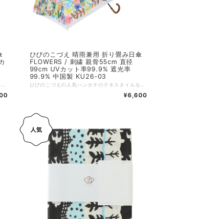
傘
ひびのこづえ 晴雨兼用 折り畳み日傘
Vカ
FLOWERS / 刺繍 親骨55cm 直径
99cm UVカット率99.9% 遮光率
99.9% 中国製 KU26-03
ひびのこづえの人気ハンカチのテキスタイルを、晴雨兼用の日傘に採用しました。 唯一無二のアートなデザインに、刺繍やレースをあしらい、上品に仕立てています。 UVカット率99.9%、遮光率99.9%で、強い日差しからお肌をしっかり守ります。 さらに防水加工を施しており、雨の日にも安心してお使いいただけます。 ⁡ その他の特長 ・傘の開閉時に指をはさむのを防ぐ、安全カバー付きろくろ。 ・折れにくく、風で反り返っても元に戻る耐風骨仕様。 :-:+:-:+:-:+:-:+:-:+:-:+:-:+:-:+:-:+:-:+:-:+:-:+ 品名：晴雨兼用傘 / 家 親骨サイズ：55cm 展開サイズ；直径約99cm、全長56.5cm 収納サイズ：タテ32 x ヨコ約6 x マチ約5cm 持ち手サイズ：約8.7×2×9cm 重さ：約260g 素材：ポリエステル100%（表）、PU黒コーティング（裏） 装飾：ロゴ刺繍（本体、カバー）、J型ハンドル 生産国：中国 個包装：簡易PP包装 ※ この商品の生地には防水加工を施していますが、激しい雨のときには刺繍部分より雨水がしみることがあります。 ※ 摩擦や濡れた場合の色落ちに注意してください。 ※ バッグや壁などに長時間接触させないでください。 ※ プリント部分は水をはじきません。 ※ 使用後は生地の色合いを保つ為、必ず陰干ししてからおしまいください。
ひびのこづえの人気ハンカチのテキスタイルを、晴雨兼用の日傘に採用しました。 唯一無二のアートなデザインに、刺繍やレースをあしらい、上品に仕立てています。 UVカット率99.9%、遮光率99.9%で、強い日差しからお肌をしっかり守ります。 さらに防水加工を施しており、雨の日にも安心してお使いいただけます。 ⁡ その他の特長 ・傘の開閉時に指をはさむのを防ぐ、安全カバー付きろくろ。 ・折れにくく、風で反り返っても元に戻る耐風骨仕様。 :-:+:-:+:-:+:-:+:-:+:-:+:-:+:-:+:-:+:-:+:-:+:-:+ 品名：晴雨兼用傘 / FLOWERS 親骨サイズ：55cm 展開サイズ；直径約99cm、全長56.5cm 収納サイズ：タテ32 x ヨコ約6 x マチ約5cm 持ち手サイズ：約8.7×2×9cm 重さ：約260g 素材：ポリエステル100%（表）、PU黒コーティング（裏） 装飾：ロゴ刺繍（本体、カバー）、J型ハンドル 生産国：中国 個包装：簡易PP包装 ※ この商品の生地には防水加工を施していますが、激しい雨のときには刺繍部分より雨水がしみることがあります。 ※ 摩擦や濡れた場合の色落ちに注意してください。 ※ バッグや壁などに長時間接触させないでください。 ※ プリント部分は水をはじきません。 ※ 使用後は生地の色合いを保つ為、必ず陰干ししてからおしまいください。
00
¥6,600