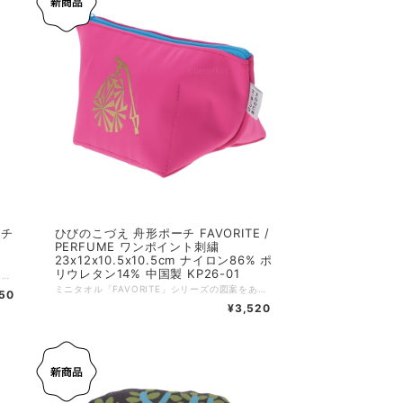
カチ
ひびのこづえ 舟形ポーチ FAVORITE /
PERFUME ワンポイント刺繍
23x12x10.5x10.5cm ナイロン86% ポ
リウレタン14% 中国製 KP26-01
日常の愛おしい瞬間を小さな一枚に凝縮した、やわらかなコットンニットハンカチ。パッチワークのように散りばめられた樹木やバラの花、ポットやジャム瓶、猫や犬、手を繋ぐ人々、家などは、日頃目にする「大切な宝物」ばかり。使うたびに心が弾むような、楽しい気分を誘います。 肌触り抜群の綿100％素材で、ふんわりとした心地よい質感が魅力。既存の人気アイテム「LADY」より一回り大きめのサイズ設計で、ポケットにかさばらず、程よいボリューム感で毎日の手洗いや汗拭きに幸せを添えてくれます。 ハンカチとしての用途に加え、テーブルマットやタペストリーなど、インテリアとしての活用もおすすめです。 毎日、目にするもの、あたりまえだと思っていること。 それこそ大切な宝物。 見方を変えると毎日出会えるなんて楽しくて不思議。 だからいろんな毎日を描き込んで小さなハンカチにしました。 毎日、手を洗ったり、汗を拭いたり、それが幸せなこと。（ひびのこづえ） 【抗菌・防臭加工】 天然有機系デオドラント加工を付与した糸を使用しています。 繊維上の常在菌繁殖を抑制する機能がありこの抗菌作用により防臭効果が期待できます。 抗菌成分としては安全性の高い植物由来の「天然有機系」薬剤が採用されています。 また、ナノレベルのマイクロカプセル化技術で優れた耐洗濯性を実現しています。 他のカラーはこちら レッド https://shop.besteffort.co.jp/items/146696306 チャコール https://shop.besteffort.co.jp/items/146696207 ーーーーーーーーーー サイズ：約17 x 24 cm カラー：ブルー 素材：綿100%（天然有機系デオドラント加工付与糸使用） 生産国：日本 個包装：なし ※素材の特性上、サイズに多少の個体差があります。ご了承ください。
ミニタオル「FAVORITE」シリーズの図案をあしらった、美しい舟形シルエットのナイロンポーチです。 バリエーションは、鮮やかなピンク（PERFUME）、爽やかなブルー（HANDBAG）、シックなグレー（HIGHHEELS）の3色をご用意しました。表側を彩る洗練された箔押しデザインの裏側には、愛らしい虫たちのワンポイント刺繍が隠されていて、使うたびに気分が上がる遊び心が詰まっています。 高強度のナイロン素材にTPUボンディング加工を施し、優れた耐久性としなやかな柔らかさを両立させました。10.5cmの広々としたマチと4つの内ポケットで整理整頓がしやすく、収納力も抜群。メイク道具の持ち運びだけでなく、バラつきがちなガジェット類の収納など、さまざまなシーンで便利にお使いいただけます。 好きなもの。香水瓶にハンドバッグ、おしゃれなブーツを描きました。そしてそこには、それぞれの生き物が、こっそりと寄り添いお話をしています。ファスナーを開けると、底が四角に広がり、４つのポケットが、小さな秘密を小分けに出来る、迷わないポーチが生まれました。（ひびのこづえ） :-:+:-:+:-:+:-:+:-:+:-:+:-:+:-:+:-:+:-:+:-:+:-:+ 品名：船形ポーチ FAVORITEシリーズ / PERFUME サイズ：上辺23 x 下辺12 x 高さ10.5 x マチ10.5cm 素材：ナイロン86%、ポリウレタン14%（TPUボンディング加工） 仕様：箔押し、ワンポイント刺繍（蝶々）、内ポケットx4 生産国：中国 個包装：あり
650
¥3,520