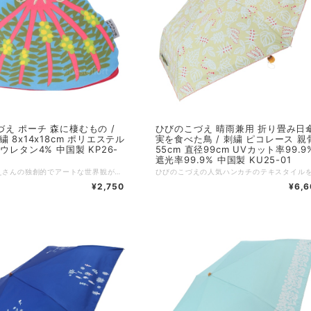
ーチ 森に棲むもの /
ひびのこづえ 晴雨兼用 折り畳み日
繍 8x14x18cm ポリエステル
実を食べた鳥 / 刺繍 ピコレース 親
リウレタン4% 中国製 KP26-
55cm 直径99cm UVカット率99.9
遮光率99.9% 中国製 KU25-01
ひびのこづえさんの独創的でアートな世界観が詰まった「森に棲むもの」シリーズのポーチです。 デザインモチーフは、クルミの森で陽気におしゃべりしながらゲコゲコと笑うカエル。ユーモラスで豊かな表情がダイナミックな刺繍で表現されており、生き物の個性を引き立てるユニークな変形シルエットが抜群の存在感を放ちます。 ファスナーを開けると、まるで賑やかなカエルたちのおしゃべりが飛び出してきそう。そんな遊び心あふれるファンタジックなコンセプトが、日常にワクワクを届けてくれます。手馴染みの良い素材感も魅力の、使うたびに感性を刺激してくれる特別なアイテムです。 カリンの森にはフクロウが夜に目を光らせる。 クルミの森にはおしゃべりカエルがゲコゲコ笑っている。 ファスナーを開けると 木々のざわめきと鳴き声が響くので 急いでファスナーを閉めてね！！ （ひびのこづえ） :-:+:-:+:-:+:-:+:-:+:-:+:-:+:-:+:-:+:-:+:-:+:-:+ 品名：森に棲むもの / カエル サイズ：上辺8 x 下辺14 x 高さ18cm 素材：ポリエステル96%、ポリウレタン4% 仕様：刺繍 生産国：中国 個包装：あり
¥2,750
¥6,6