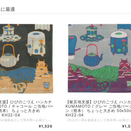
トに最適
支援】ひびのこづえ ハンカチ
【被災地支援】ひびのこづえ ハン
OTO / チャコール ご当地バー
KUMAMOTO / グレー ご当地バー
熊本） ちょっと大きめ
ン（熊本） ちょっと大きめ 50x50
 KH22-04
KH22-04
（売上の一部を義援金として熊本県へお届けしています。義援金は熊本県を通じて被災者の方々に現金で配分されます） コスチュームアーティストひびのこづえさんによる、熊本をテーマに描かれたハンカチ。 2022年に開催された熊本市現代美術館「不思議の森に棲む服 ひびのこづえxKUMAMOTO展」を記念して、デザインされたハンカチです。 熊本城とさまざまな茶道具が描かれています。少し大きめの50cm角となっています。 KUMAMOTO 雄大な阿蘇と勇壮な熊本城を重ねて描きました。 熊本城は、いくつもの時代を乗り越えて来ました。 時代の一コマには、お茶を飲みながら風景を眺め 色んな会話に興じたこともあったに違いありません。 そんな熊本の悠久に想いを馳せながら使って下さい。 （ひびのこづえ） ---------------- 品番：KH22-04 カラー：チャコール サイズ：50x50cm 組成：綿100% 日本製 Made in Japan 個包装：なし
¥1,320
¥1,