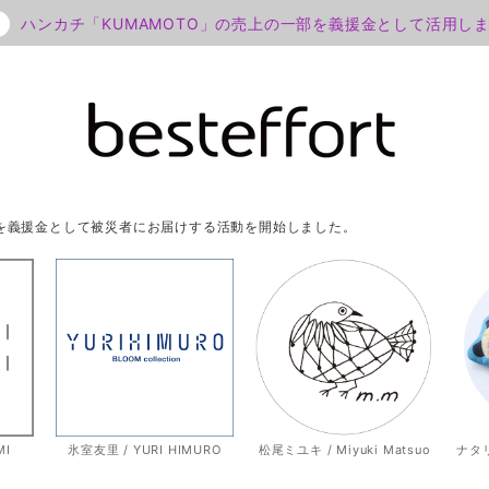
ハンカチ「KUMAMOTO」の売上の一部を義援金として活用し
部を義援金として被災者にお届けする活動を開始しました。
MI
氷室友里 / YURI HIMURO
松尾ミユキ / Miyuki Matsuo
ナタリー