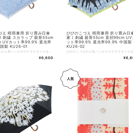
晴雨兼用 折り畳み日傘
ひびのこづえ 晴雨兼用 折り畳み日
/ 刺繍 スカラップ 親骨55cm
家 / 刺繍 親骨55cm 直径99cm U
m UVカット率99.9% 遮光率
ット率99.9% 遮光率99.9% 中国製
中国製 KU26-01
KU26-02
ひびのこづえの人気ハンカチのテキスタイルを、晴雨兼用の日傘に採用しました。 唯一無二のアートなデザインに、刺繍やレースをあしらい、上品に仕立てています。 UVカット率99.9%、遮光率99.9%で、強い日差しからお肌をしっかり守ります。 さらに防水加工を施しており、雨の日にも安心してお使いいただけます。 ⁡ その他の特長 ・傘の開閉時に指をはさむのを防ぐ、安全カバー付きろくろ。 ・折れにくく、風で反り返っても元に戻る耐風骨仕様。 :-:+:-:+:-:+:-:+:-:+:-:+:-:+:-:+:-:+:-:+:-:+:-:+ 品名：晴雨兼用傘 / 透明の国 親骨サイズ：55cm 展開サイズ；直径約99cm、全長56.5cm 収納サイズ：タテ32 x ヨコ約6 x マチ約5cm 持ち手サイズ：約8.7×2×9cm 重さ：約260g 素材：ポリエステル100%（表）、PU黒コーティング（裏） 装飾：スカラップ（本体、カバー）、刺繍（本体、カバー）、J 型ハンドル 生産国：中国 個包装：簡易PP包装 ※ この商品の生地には防水加工を施していますが、激しい雨のときには刺繍部分より雨水がしみることがあります。 ※ 摩擦や濡れた場合の色落ちに注意してください。 ※ バッグや壁などに長時間接触させないでください。 ※ プリント部分は水をはじきません。 ※ 使用後は生地の色合いを保つ為、必ず陰干ししてからおしまいください。
¥6,600
¥6,6