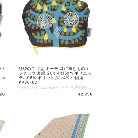
ひびのこづえ ポーチ 森に棲むもの /
フクロウ 刺繍 20x14x16cm ポリエス
% ポ
テル96% ポリウレタン4% 中国製
KP26-02
ミニタオル「FAVORITE」シリーズの図案をあしらった、美しい舟形シルエットのナイロンポーチです。 バリエーションは、鮮やかなピンク（PERFUME）、爽やかなブルー（HANDBAG）、シックなグレー（HIGHHEELS）の3色をご用意しました。表側を彩る洗練された箔押しデザインの裏側には、愛らしい虫たちのワンポイント刺繍が隠されていて、使うたびに気分が上がる遊び心が詰まっています。 高強度のナイロン素材にTPUボンディング加工を施し、優れた耐久性としなやかな柔らかさを両立させました。10.5cmの広々としたマチと4つの内ポケットで整理整頓がしやすく、収納力も抜群。メイク道具の持ち運びだけでなく、バラつきがちなガジェット類の収納など、さまざまなシーンで便利にお使いいただけます。 好きなもの。香水瓶にハンドバッグ、おしゃれなブーツを描きました。そしてそこには、それぞれの生き物が、こっそりと寄り添いお話をしています。ファスナーを開けると、底が四角に広がり、４つのポケットが、小さな秘密を小分けに出来る、迷わないポーチが生まれました。（ひびのこづえ） :-:+:-:+:-:+:-:+:-:+:-:+:-:+:-:+:-:+:-:+:-:+:-:+ 品名：船形ポーチ FAVORITEシリーズ / HIGHHEELS サイズ：上辺23 x 下辺12 x 高さ10.5 x マチ10.5cm 素材：ナイロン86%、ポリウレタン14%（TPUボンディング加工） 仕様：箔押し、ワンポイント刺繍（トンボ）、内ポケットx4 生産国：中国 個包装：あり
ひびのこづえさんの独創的でアートな世界観が詰まった「森に棲むもの」シリーズのポーチ。 デザインモチーフは、カリンの森で夜にきらりと目を光らせるフクロウ。生き生きとした豊かな表情がダイナミックな刺繍で表現されており、フクロウのフォルムをそのまま落とし込んだようなユニークな変形シルエットが目を引きます。 ファスナーを開けると、フクロウの鳴き声が飛び出してきそう。そんな遊び心あふれるファンタジックなコンセプトが、日常にワクワクを届けてくれます。手馴染みの良い素材感も魅力の、使うたびに感性を刺激してくれる特別なアイテムです。 カリンの森にはフクロウが夜に目を光らせる。 クルミの森にはおしゃべりカエルがゲコゲコ笑っている。 ファスナーを開けると 木々のざわめきと鳴き声が響くので 急いでファスナーを閉めてね！！ （ひびのこづえ） :-:+:-:+:-:+:-:+:-:+:-:+:-:+:-:+:-:+:-:+:-:+:-:+ 品名：森に棲むもの / フクロウ サイズ：上辺20 x 下辺14 x 高さ16cm 素材：ポリエステル96%、ポリウレタン4% 仕様：刺繍 生産国：中国 個包装：あり
20
¥2,750