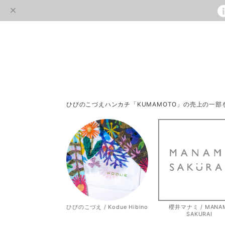
ひびのこづえハンカチ「KUMAMOTO」の売上の一
ひびのこづえ / Kodue Hibino
櫻井マナミ / MANA
SAKURAI