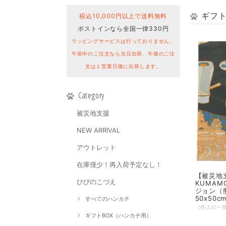
ギフ
税込10,000円以上で送料無料
ポストインなら全国一律330円
ラッピングサービスは行っておりません。
午前中のご注文なら当日出荷、午後のご注
文は１営業日後に出荷します。
Category
被災地支援
NEW ARRIVAL
アウトレット
在庫僅少！再入荷予定なし！
【被災地
ひびのこづえ
KUMAM
ジョン（
50x50cm
すべてのハンカチ
ギフトBOX（ハンカチ用）