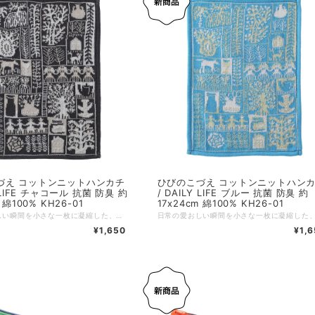
づえ コットンニットハンカチ
ひびのこづえ コットンニットハン
Y LIFE チャコール 抗菌 防臭 約
/ DAILY LIFE ブルー 抗菌 防臭 約
 綿100% KH26-01
17x24cm 綿100% KH26-01
日常の愛おしい瞬間を小さな一枚に凝縮した、やわらかなコットンニットハンカチ。パッチワークのように散りばめられた樹木やバラの花、ポットやジャム瓶、猫や犬、手を繋ぐ人々、家など、日頃目にする「大切な宝物」ばかり。使うたびに心が弾むような、楽しい気分を誘います。 肌触り抜群の綿100％素材で、ふんわりとした心地よい質感が魅力。既存の人気アイテム「LADY」より一回り大きめのサイズ設計で、ポケットにかさばらず、程よいボリューム感で毎日の手洗いや汗拭きに幸せを添えてくれます。 ハンカチとしての用途に加え、テーブルマットやタペストリーなど、インテリアとしての活用もおすすめです。 毎日、目にするもの、あたりまえだと思っていること。 それこそ大切な宝物。 見方を変えると毎日出会えるなんて楽しくて不思議。 だからいろんな毎日を描き込んで小さなハンカチにしました。 毎日、手を洗ったり、汗を拭いたり、それが幸せなこと。（ひびのこづえ） 【抗菌・防臭加工】 天然有機系デオドラント加工を付与した糸を使用しています。 繊維上の常在菌繁殖を抑制する機能がありこの抗菌作用により防臭効果が期待できます。 抗菌成分としては安全性の高い植物由来の「天然有機系」薬剤が採用されています。 また、ナノレベルのマイクロカプセル化技術で優れた耐洗濯性を実現しています。 他のカラーはこちら レッド https://shop.besteffort.co.jp/items/146696306 ブルー https://shop.besteffort.co.jp/items/146695901 ーーーーーーーーーー サイズ：約17 x 24 cm カラー：チャコール 素材：綿100%（天然有機系デオドラント加工付与糸使用） 生産国：日本 個包装：なし ※素材の特性上、サイズに多少の個体差があります。ご了承ください。
¥1,650
¥1,