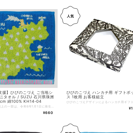
援】ひびのこづえ ご当地シ
ひびのこづえ ハンカチ用 ギフトボ
ニタオル / SUZU 石川県珠洲
ス 1枚用 お客様組立
cm 綿100% KH14-04
（本商品の売上の一部は、令和6年1月1日に発生した「令和6年能登半島地震」の義援金として石川県珠洲市にお届けし、被災された方々へ現金にて配分されています。さらに、売上の一部は、ひびのこづえさんによる珠洲市を応援するダンスパフォーマンスの資金としても活用させていただいております。） 2017年に、石川県珠洲市全域を舞台に開催された奥能登国際芸術祭。 ひびのこづえさんと川瀬浩介さん、ホワイトアスパラガスさん、引間文佳さん、森山開次さんなどが参加し、「ひびのこづえ×スズズカ」と銘打ち、様々なパフォーマンスが行われました。 芸術祭参加を記念してデザインされたのが、「SUZU」です。 モチーフとなったのは、珠洲市の「ゴジラ岩」 西日が差した時に、まるでゴジラが火を吹いたかのようなシルエットになり、その名前がつけられました。 ゴジラ部分は刺繍で描かれています。 能登半島もゴジラのようにデザインされ「ダブルゴジラ」に。ゴジラ好きにはたまらない1枚です。 ーーーーーーーーーー サイズ：25 x 25 cm 素材：綿100% 生産国：ベトナム 個包装：なし
¥
¥660