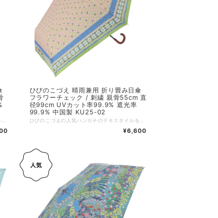
傘
ひびのこづえ 晴雨兼用 折り畳み日傘
骨
フラワーチェック / 刺繍 親骨55cm 直
%
径99cm UVカット率99.9% 遮光率
99.9% 中国製 KU25-02
ひびのこづえの人気ハンカチのテキスタイルを、晴雨兼用の日傘に採用しました。 唯一無二のアートなデザインに、刺繍やレースをあしらい、上品に仕立てています。 UVカット率99.9%、遮光率99.9%で、強い日差しからお肌をしっかり守ります。 さらに防水加工を施しており、雨の日にも安心してお使いいただけます。 ⁡ その他の特長 ・傘の開閉時に指をはさむのを防ぐ、安全カバー付きろくろ。 ・折れにくく、風で反り返っても元に戻る耐風骨仕様。 :-:+:-:+:-:+:-:+:-:+:-:+:-:+:-:+:-:+:-:+:-:+:-:+ 品名：晴雨兼用傘 / 実を食べた鳥 親骨サイズ：55cm 展開サイズ；直径約99cm、全長56.5cm 収納サイズ：タテ25.5 x ヨコ約6 x マチ約5cm 持ち手サイズ：約φ4 × 3.2cm 重さ：約248g 素材：ポリエステル100%（表）、PU黒コーティング（裏） 装飾：ピコレース（本体、カバー）、刺繍（本体、カバー）、藤巻 生産国：中国 個包装：簡易PP包装 ※ この商品の生地には防水加工を施していますが、激しい雨のときには刺繍部分より雨水がしみることがあります。 ※ 摩擦や濡れた場合の色落ちに注意してください。 ※ バッグや壁などに長時間接触させないでください。 ※ プリント部分は水をはじきません。 ※ 使用後は生地の色合いを保つ為、必ず陰干ししてからおしまいください。
ひびのこづえの人気ハンカチのテキスタイルを、晴雨兼用の日傘に採用しました。 唯一無二のアートなデザインに、刺繍やレースをあしらい、上品に仕立てています。 UVカット率99.9%、遮光率99.9%で、強い日差しからお肌をしっかり守ります。 さらに防水加工を施しており、雨の日にも安心してお使いいただけます。 ⁡ その他の特長 ・傘の開閉時に指をはさむのを防ぐ、安全カバー付きろくろ。 ・折れにくく、風で反り返っても元に戻る耐風骨仕様。 :-:+:-:+:-:+:-:+:-:+:-:+:-:+:-:+:-:+:-:+:-:+:-:+ 品名：晴雨兼用傘 / フラワーチェック 親骨サイズ：55cm 展開サイズ；直径約99cm、全長62.5cm 収納サイズ：タテ32 x ヨコ約6 x マチ約5cm 持ち手サイズ：約8.7×2×9cm 重さ：約270g 素材：ポリエステル100%（表）、PU黒コーティング（裏） 装飾：ロゴ刺繍（本体、カバー） 生産国：中国 個包装：簡易PP包装 ※ この商品の生地には防水加工を施していますが、激しい雨のときには刺繍部分より雨水がしみることがあります。 ※ 摩擦や濡れた場合の色落ちに注意してください。 ※ バッグや壁などに長時間接触させないでください。 ※ プリント部分は水をはじきません。 ※ 使用後は生地の色合いを保つ為、必ず陰干ししてからおしまいください。
00
¥6,600