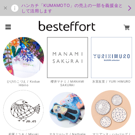
ハンカチ「KUMAMOTO」の売上の一部を義援金と
して活用します
ひびのこづえ / Kodue
櫻井マナミ / MANAMI
氷室友里 / YURI HIMURO
Hibino
SAKURAI
松尾ミユキ / Miyuki
ナタリーレテ / Nathalie
マリアンヌ・ハルバーグ /