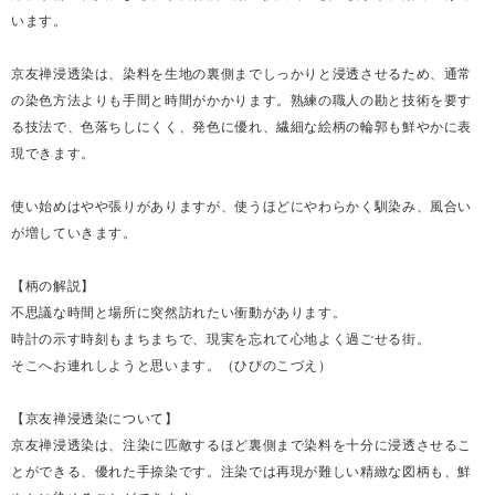
います。
京友禅浸透染は、染料を生地の裏側までしっかりと浸透させるため、通常
の染色方法よりも手間と時間がかかります。熟練の職人の勘と技術を要す
る技法で、色落ちしにくく、発色に優れ、繊細な絵柄の輪郭も鮮やかに表
現できます。
使い始めはやや張りがありますが、使うほどにやわらかく馴染み、風合い
が増していきます。
【柄の解説】
不思議な時間と場所に突然訪れたい衝動があります。
時計の示す時刻もまちまちで、現実を忘れて心地よく過ごせる街。
そこへお連れしようと思います。（ひびのこづえ）
【京友禅浸透染について】
京友禅浸透染は、注染に匹敵するほど裏側まで染料を十分に浸透させるこ
とができる、優れた手捺染です。注染では再現が難しい精緻な図柄も、鮮