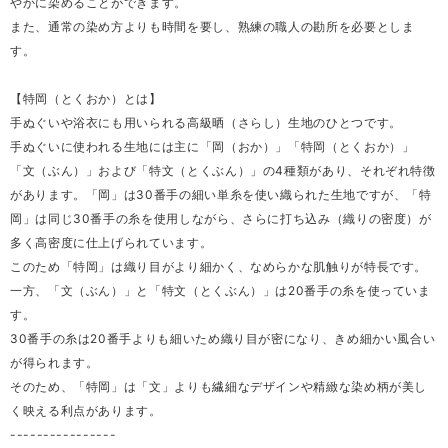
やかに染めることができます。
また、通常の染め方よりも時間を要し、熟練の職人の勘所を必要としま
す。
【特岡（とくおか）とは】
手ぬぐいや浴衣にも用いられる高級晒（さらし）生地のひとつです。
手ぬぐいに使われる生地には主に「岡（おか）」「特岡（とくおか）」
「文（ぶん）」および「特文（とくぶん）」の4種類があり、それぞれ特徴
があります。「岡」は30番手の細い単糸を使い織られた生地ですが、「特
岡」は同じ30番手の糸を使用しながら、さらに打ち込み（織りの密度）が
多く高密度に仕上げられています。
このため「特岡」は織り目がより細かく、なめらかな肌触りが特長です。
一方、「文（ぶん）」と「特文（とくぶん）」は20番手の糸を使っていま
す。
30番手の糸は20番手よりも細いため織り目が密になり、きめ細かい風合い
が得られます。
そのため、「特岡」は「文」よりも繊細なデザインや精緻な染め柄が美し
く映える利点があります。
----------------