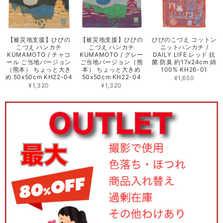
【被災地支援】ひびの
【被災地支援】ひびの
ひびのこづえ コットン
こづえ ハンカチ
こづえ ハンカチ
ニットハンカチ /
KUMAMOTO / チャコ
KUMAMOTO / グレー
DAILY LIFE レッド 抗
ール ご当地バージョン
ご当地バージョン（熊
菌 防臭 約17x24cm 綿
（熊本） ちょっと大き
本） ちょっと大きめ
100% KH26-01
め 50x50cm KH22-04
50x50cm KH22-04
¥1,650
¥1,320
¥1,320