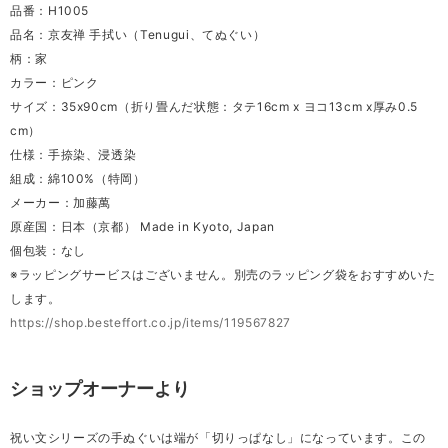
品番：H1005
品名：京友禅 手拭い（Tenugui、てぬぐい）
柄：家
カラー：ピンク
サイズ：35x90cm（折り畳んだ状態：タテ16cm x ヨコ13cm x厚み0.5
cm）
仕様：手捺染、浸透染
組成：綿100%（特岡）
メーカー：加藤萬
原産国：日本（京都） Made in Kyoto, Japan
個包装：なし
※ラッピングサービスはございません。別売のラッピング袋をおすすめいた
します。
https://shop.besteffort.co.jp/items/119567827
ショップオーナーより
祝い文シリーズの手ぬぐいは端が「切りっぱなし」になっています。この