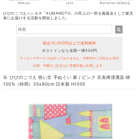
Matsuo
Lete
Marianne Hallberg
ひびのこづえハンカチ「KUMAMOTO」の売上の一部を義援金として被災
者にお届けする活動を開始しました。
税込10,000円以上で送料無料
ポストインなら全国一律330円
ラッピングサービスは行っておりません。午前中のご注文なら当日
出荷、午後のご注文は１営業日後に出荷します。
ひびのこづえ 祝い文 手ぬぐい 家 / ピンク 京友禅浸透染 綿
100%（特岡）35x90cm 日本製 H1005