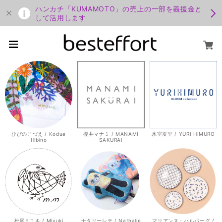
ハンカチ「KUMAMOTO」の売上の一部を義援金と
して活用します
ひびのこづえ / Kodue
櫻井マナミ / MANAMI
氷室友里 / YURI HIMURO
Hibino
SAKURAI
松尾ミユキ / Miyuki
ナタリーレテ / Nathalie
マリアンヌ・ハルバーグ /