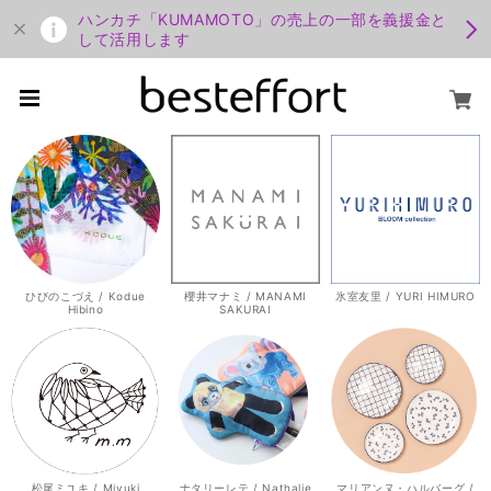
ハンカチ「KUMAMOTO」の売上の一部を義援金と
して活用します
ひびのこづえ / Kodue
櫻井マナミ / MANAMI
氷室友里 / YURI HIMURO
Hibino
SAKURAI
松尾ミユキ / Miyuki
ナタリーレテ / Nathalie
マリアンヌ・ハルバーグ /