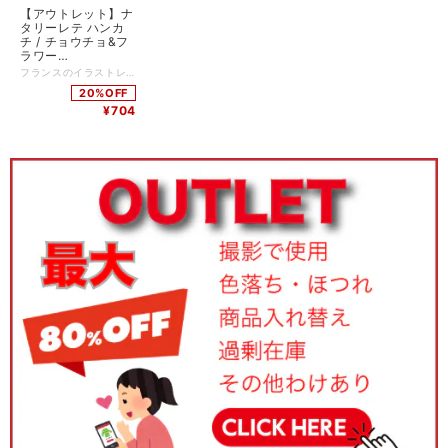
【アウトレット】ナ
タリーレテ ハンカ
チ / チョウチョ&フ
ラワー
W35xH35cm 綿
フランスのイラストレーター、ナタリーレテの世界観をそのまま落とし込んだハンカチ。 キュートさとちょっとした毒々しさとが組み合わされているイラストはナタリーレテならでは。 ポケットに入れやすいコンパクトなサイズ感が嬉しい。 今や必須アイテムとなったハンカチは、ギフトとしてもおすすめです。 ・手作業での縫製の為、1点1点若干の大きさが異なる場合がございます ・生地の色ムラやプリントの濃淡やズレやシワ、インクとびがある場合がございます。 品番：NL260 サイズ：35x35cm 素材：綿100% 原産国：中国 *:;;;:*:;;;:**:;;;:*:;;;:**:;;;:*:;;;:**:;;;:*:;;;:**:;;;:*:;;;:**:;;;:*:;;;:**:;;;:*:;;;:* ナタリーレテ プロフィール 1964年パリ生まれ。テキスタイル、リトグラフやセラミックなど幅広くアートを学ぶ。 子供の頃の思い出や、日常の生活の身近なところからインスピレーションを得るという彼女のカラフルな作品は、どことなくユーモラスでかわいくて、ハッピーでシニカル。 イラストレーターとして本を出版、ラファイエットデパートのバレンタインデーのバッグデザイン、GODIVAのパッケージデザイン、雑貨類のコレクションを展開など、幅広く活躍している。
100% NL260
20%OFF
¥704