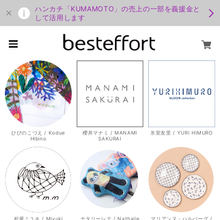
ハンカチ「KUMAMOTO」の売上の一部を義援金と
して活用します
ひびのこづえ / Kodue
櫻井マナミ / MANAMI
氷室友里 / YURI HIMURO
Hibino
SAKURAI
松尾ミユキ / Miyuki
ナタリーレテ / Nathalie
マリアンヌ・ハルバーグ /