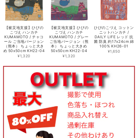
【被災地支援】ひびの
【被災地支援】ひびの
ひびのこづえ コットン
こづえ ハンカチ
こづえ ハンカチ
ニットハンカチ /
KUMAMOTO / チャコ
KUMAMOTO / グレー
DAILY LIFE レッド 抗
ール ご当地バージョン
ご当地バージョン（熊
菌 防臭 約17x24cm 綿
（熊本） ちょっと大き
本） ちょっと大きめ
100% KH26-01
め 50x50cm KH22-04
50x50cm KH22-04
¥1,650
¥1,320
¥1,320