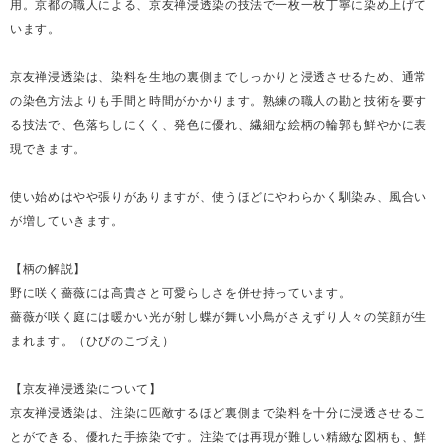
用。京都の職人による、京友禅浸透染の技法で一枚一枚丁寧に染め上げて
います。
京友禅浸透染は、染料を生地の裏側までしっかりと浸透させるため、通常
の染色方法よりも手間と時間がかかります。熟練の職人の勘と技術を要す
る技法で、色落ちしにくく、発色に優れ、繊細な絵柄の輪郭も鮮やかに表
現できます。
使い始めはやや張りがありますが、使うほどにやわらかく馴染み、風合い
が増していきます。
【柄の解説】
野に咲く薔薇には高貴さと可愛らしさを併せ持っています。
薔薇が咲く庭には暖かい光が射し蝶が舞い小鳥がさえずり人々の笑顔が生
まれます。（ひびのこづえ）
【京友禅浸透染について】
京友禅浸透染は、注染に匹敵するほど裏側まで染料を十分に浸透させるこ
とができる、優れた手捺染です。注染では再現が難しい精緻な図柄も、鮮