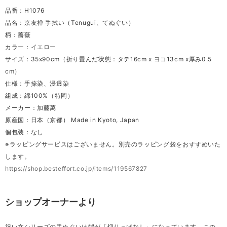
品番：H1076
品名：京友禅 手拭い（Tenugui、てぬぐい）
柄：薔薇
カラー：イエロー
サイズ：35x90cm（折り畳んだ状態：タテ16cm x ヨコ13cm x厚み0.5
cm）
仕様：手捺染、浸透染
組成：綿100%（特岡）
メーカー：加藤萬
原産国：日本（京都） Made in Kyoto, Japan
個包装：なし
※ラッピングサービスはございません。別売のラッピング袋をおすすめいた
します。
https://shop.besteffort.co.jp/items/119567827
ショップオーナーより
祝い文シリーズの手ぬぐいは端が「切りっぱなし」になっています。この