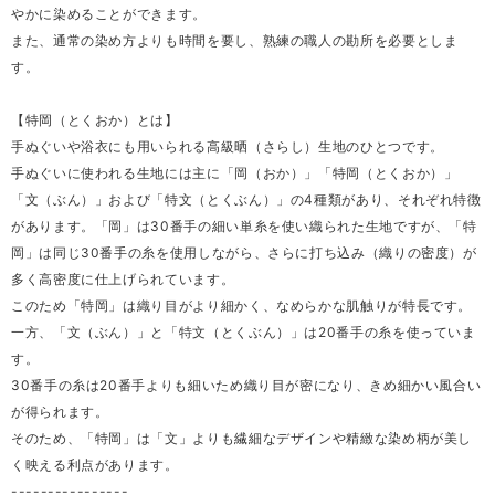
やかに染めることができます。
また、通常の染め方よりも時間を要し、熟練の職人の勘所を必要としま
す。
【特岡（とくおか）とは】
手ぬぐいや浴衣にも用いられる高級晒（さらし）生地のひとつです。
手ぬぐいに使われる生地には主に「岡（おか）」「特岡（とくおか）」
「文（ぶん）」および「特文（とくぶん）」の4種類があり、それぞれ特徴
があります。「岡」は30番手の細い単糸を使い織られた生地ですが、「特
岡」は同じ30番手の糸を使用しながら、さらに打ち込み（織りの密度）が
多く高密度に仕上げられています。
このため「特岡」は織り目がより細かく、なめらかな肌触りが特長です。
一方、「文（ぶん）」と「特文（とくぶん）」は20番手の糸を使っていま
す。
30番手の糸は20番手よりも細いため織り目が密になり、きめ細かい風合い
が得られます。
そのため、「特岡」は「文」よりも繊細なデザインや精緻な染め柄が美し
く映える利点があります。
----------------