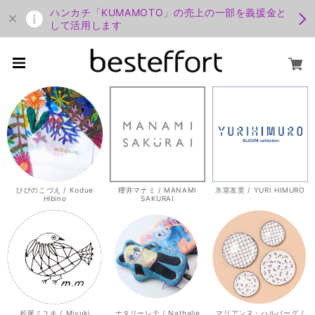
ハンカチ「KUMAMOTO」の売上の一部を義援金と
して活用します
ひびのこづえ / Kodue
櫻井マナミ / MANAMI
氷室友里 / YURI HIMURO
Hibino
SAKURAI
松尾ミユキ / Miyuki
ナタリーレテ / Nathalie
マリアンヌ・ハルバーグ /