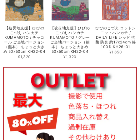
【被災地支援】ひびの
【被災地支援】ひびの
ひびのこづえ コットン
こづえ ハンカチ
こづえ ハンカチ
ニットハンカチ /
KUMAMOTO / チャコ
KUMAMOTO / グレー
DAILY LIFE レッド 抗
ール ご当地バージョン
ご当地バージョン（熊
菌 防臭 約17x24cm 綿
（熊本） ちょっと大き
本） ちょっと大きめ
100% KH26-01
め 50x50cm KH22-04
50x50cm KH22-04
¥1,650
¥1,320
¥1,320