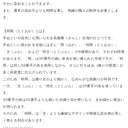
やかに染めることができます。
また、通常の染め方よりも時間を要し、熟練の職人の勘所を必要としま
す。
【特岡（とくおか）とは】
手ぬぐいや浴衣にも用いられる高級晒（さらし）生地のひとつです。
手ぬぐいに使われる生地には主に「岡（おか）」「特岡（とくおか）」
「文（ぶん）」および「特文（とくぶん）」の4種類があり、それぞれ特徴
があります。「岡」は30番手の細い単糸を使い織られた生地ですが、「特
岡」は同じ30番手の糸を使用しながら、さらに打ち込み（織りの密度）が
多く高密度に仕上げられています。
このため「特岡」は織り目がより細かく、なめらかな肌触りが特長です。
一方、「文（ぶん）」と「特文（とくぶん）」は20番手の糸を使っていま
す。
30番手の糸は20番手よりも細いため織り目が密になり、きめ細かい風合い
が得られます。
そのため、「特岡」は「文」よりも繊細なデザインや精緻な染め柄が美し
く映える利点があります。
----------------