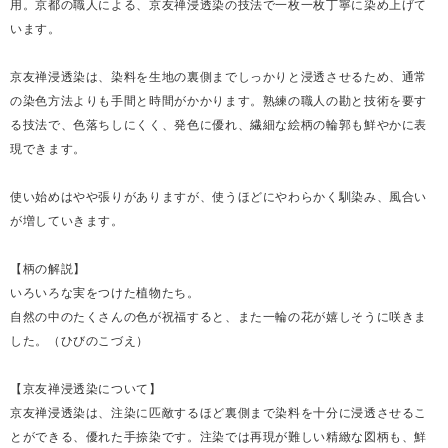
用。京都の職人による、京友禅浸透染の技法で一枚一枚丁寧に染め上げて
います。
京友禅浸透染は、染料を生地の裏側までしっかりと浸透させるため、通常
の染色方法よりも手間と時間がかかります。熟練の職人の勘と技術を要す
る技法で、色落ちしにくく、発色に優れ、繊細な絵柄の輪郭も鮮やかに表
現できます。
使い始めはやや張りがありますが、使うほどにやわらかく馴染み、風合い
が増していきます。
【柄の解説】
いろいろな実をつけた植物たち。
自然の中のたくさんの色が祝福すると、また一輪の花が嬉しそうに咲きま
した。（ひびのこづえ）
【京友禅浸透染について】
京友禅浸透染は、注染に匹敵するほど裏側まで染料を十分に浸透させるこ
とができる、優れた手捺染です。注染では再現が難しい精緻な図柄も、鮮