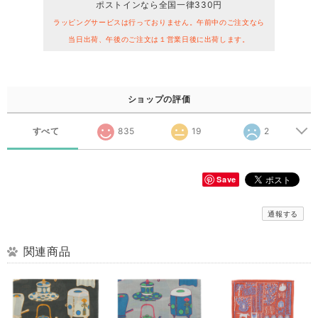
ポストインなら全国一律330円
ラッピングサービスは行っておりません。午前中のご注文なら
当日出荷、午後のご注文は１営業日後に出荷します。
ショップの評価
すべて
835
19
2
Save
通報する
関連商品