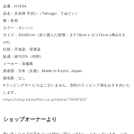
品番：H1054
品名：京友禅 手拭い（Tenugui、てぬぐい）
柄：色色
カラー：オレンジ
サイズ：35x90cm（折り畳んだ状態：タテ16cm x ヨコ13cm x厚み0.5
cm）
仕様：手捺染、浸透染
組成：綿100%（特岡）
メーカー：加藤萬
原産国：日本（京都） Made in Kyoto, Japan
個包装：なし
※ラッピングサービスはございません。別売のラッピング袋をおすすめいた
します。
https://shop.besteffort.co.jp/items/119567827
ショップオーナーより
祝い文シリーズの手ぬぐいは端が「切りっぱなし」になっています。この