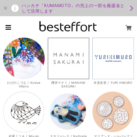
ハンカチ「KUMAMOTO」の売上の一部を義援金と
して活用します
ひびのこづえ / Kodue
櫻井マナミ / MANAMI
氷室友里 / YURI HIMURO
Hibino
SAKURAI
松尾ミユキ / Miyuki
ナタリーレテ / Nathalie
マリアンヌ・ハルバーグ /