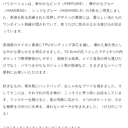
バリエーションは、鮮やかなピンク（PERFUME）、爽やかなブルー
（HANDBAG）、シックなグレー（HIGHHEELS）の3色をご用意しまし
た。表側を彩る洗練された箔押しデザインの裏側には、愛らしい虫たちの
ワンポイント刺繍が隠されていて、使うたびに気分が上がる遊び心が詰ま
っています。
高強度のナイロン素材にTPUボンディング加工を施し、優れた耐久性とし
なやかな柔らかさを両立させました。10.5cmの広々としたマチと4つの内
ポケットで整理整頓がしやすく、収納力も抜群。メイク道具の持ち運びだ
けでなく、バラつきがちなガジェット類の収納など、さまざまなシーンで
便利にお使いいただけます。
好きなもの。香水瓶にハンドバッグ、おしゃれなブーツを描きました。そ
してそこには、それぞれの生き物が、こっそりと寄り添いお話をしていま
す。ファスナーを開けると、底が四角に広がり、４つのポケットが、小さ
な秘密を小分けに出来る、迷わないポーチが生まれました。（ひびのこづ
え）
:-:+:-:+:-:+:-:+:-:+:-:+:-:+:-:+:-:+:-:+:-:+:-:+