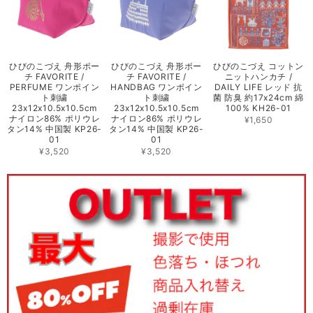
ひびのこづえ 舟形ポー
ひびのこづえ 舟形ポー
ひびのこづえ コットン
チ FAVORITE /
チ FAVORITE /
ニットハンカチ /
PERFUME ワンポイン
HANDBAG ワンポイン
DAILY LIFE レッド 抗
ト刺繍
ト刺繍
菌 防臭 約17x24cm 綿
23x12x10.5x10.5cm
23x12x10.5x10.5cm
100% KH26-01
ナイロン86% ポリウレ
ナイロン86% ポリウレ
¥1,650
タン14% 中国製 KP26-
タン14% 中国製 KP26-
01
01
¥3,520
¥3,520