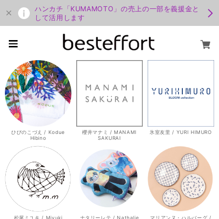
ハンカチ「KUMAMOTO」の売上の一部を義援金と
して活用します
ひびのこづえ / Kodue
櫻井マナミ / MANAMI
氷室友里 / YURI HIMURO
Hibino
SAKURAI
松尾ミユキ / Miyuki
ナタリーレテ / Nathalie
マリアンヌ・ハルバーグ /