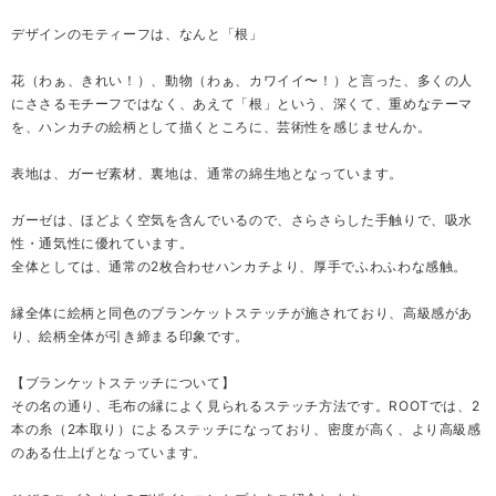
デザインのモティーフは、なんと「根」
花（わぁ、きれい！）、動物（わぁ、カワイイ〜！）と言った、多くの人
にささるモチーフではなく、あえて「根」という、深くて、重めなテーマ
を、ハンカチの絵柄として描くところに、芸術性を感じませんか。
表地は、ガーゼ素材、裏地は、通常の綿生地となっています。
ガーゼは、ほどよく空気を含んでいるので、さらさらした手触りで、吸水
性・通気性に優れています。
全体としては、通常の2枚合わせハンカチより、厚手でふわふわな感触。
縁全体に絵柄と同色のブランケットステッチが施されており、高級感があ
り、絵柄全体が引き締まる印象です。
【ブランケットステッチについて】
その名の通り、毛布の縁によく見られるステッチ方法です。ROOTでは、2
本の糸（2本取り）によるステッチになっており、密度が高く、より高級感
のある仕上げとなっています。