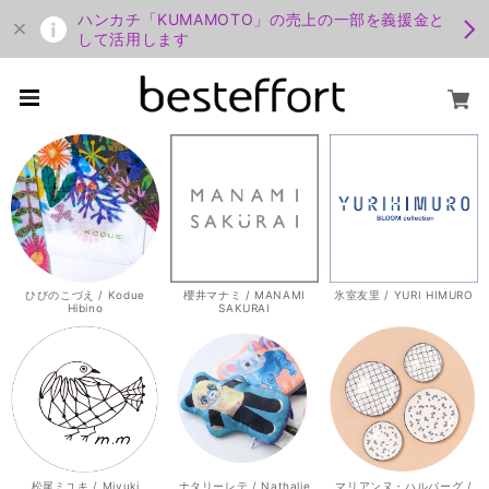
ハンカチ「KUMAMOTO」の売上の一部を義援金と
して活用します
ひびのこづえ / Kodue
櫻井マナミ / MANAMI
氷室友里 / YURI HIMURO
Hibino
SAKURAI
松尾ミユキ / Miyuki
ナタリーレテ / Nathalie
マリアンヌ・ハルバーグ /