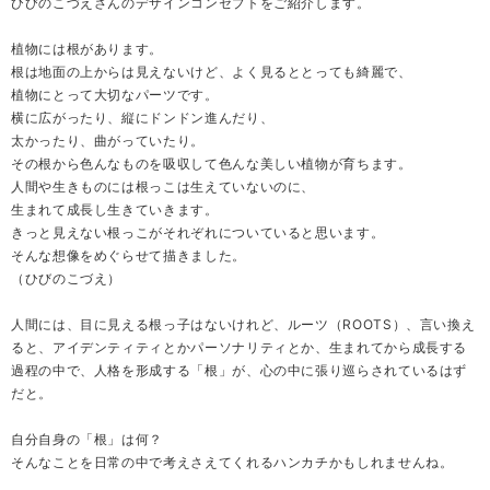
ひびのこづえさんのデザインコンセプトをご紹介します。
植物には根があります。
根は地面の上からは見えないけど、よく見るととっても綺麗で、
植物にとって大切なパーツです。
横に広がったり、縦にドンドン進んだり、
太かったり、曲がっていたり。
その根から色んなものを吸収して色んな美しい植物が育ちます。
人間や生きものには根っこは生えていないのに、
生まれて成長し生きていきます。
きっと見えない根っこがそれぞれについていると思います。
そんな想像をめぐらせて描きました。
（ひびのこづえ）
人間には、目に見える根っ子はないけれど、ルーツ（ROOTS）、言い換え
ると、アイデンティティとかパーソナリティとか、生まれてから成長する
過程の中で、人格を形成する「根」が、心の中に張り巡らされているはず
だと。
自分自身の「根」は何？
そんなことを日常の中で考えさえてくれるハンカチかもしれませんね。