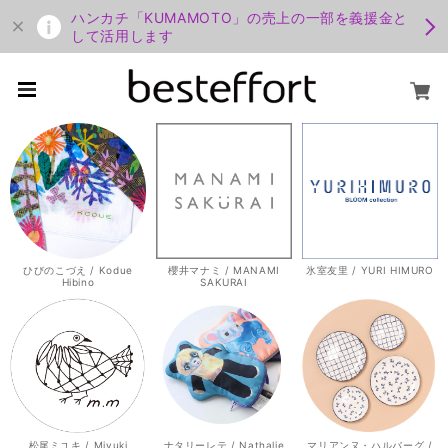
ハンカチ「KUMAMOTO」の売上の一部を義援金と
して活用します
ひびのこづえ / Kodue
櫻井マナミ / MANAMI
氷室友里 / YURI HIMURO
Hibino
SAKURAI
松尾ミユキ / Miyuki
ナタリーレテ / Nathalie
マリアンヌ・ハルバーグ /