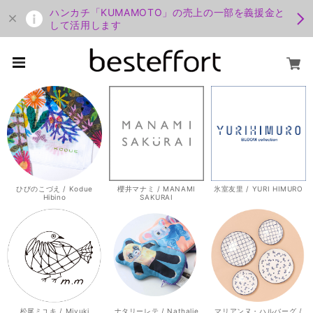
ハンカチ「KUMAMOTO」の売上の一部を義援金と
して活用します
ひびのこづえ / Kodue
櫻井マナミ / MANAMI
氷室友里 / YURI HIMURO
Hibino
SAKURAI
松尾ミユキ / Miyuki
ナタリーレテ / Nathalie
マリアンヌ・ハルバーグ /