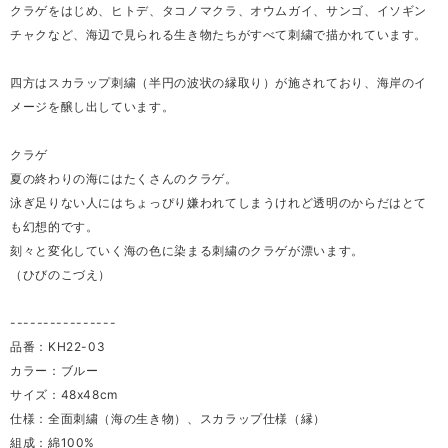
クラゲをはじめ、ヒトデ、タコノマクラ、オウムガイ、サンゴ、イソギン
チャクなど、海辺で見られる生き物たちがすべて刺繍で描かれています。
四方はスカラップ刺繍（半円の波状の縁取り）が施されており、海岸のイ
メージを醸し出しています。
クラゲ
夏の終わりの海にはたくさんのクラゲ。
泳ぎ足りない人にはちょっぴり嫌われてしまうけれど透明のからだはとて
も幻想的です。
刻々と変化していく海の色に染まる刺繍のクラゲが漂います。
（ひびのこづえ）
----------------
品番：KH22-03
カラー：ブルー
サイズ：48x48cm
仕様：全面刺繍（海の生き物）、スカラップ仕様（縁）
組成：綿100%