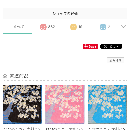
ショップの評価
すべて
832
19
2
Save
通報する
関連商品
ひびのこづえ 大判ハン
ひびのこづえ 大判ハン
ひびのこづえ 大判ハン