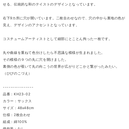
せる、伝統的な和のテイストのデザインとなっています。
右下9カ所に穴が開いています。二枚合わせなので、穴の中から裏地の色が
見え、デザインのアクセントとなっています。
コスチュームアーティストとして細部にとことん拘った一枚です。
丸や曲線を重ねて色分けしたら不思議な模様が生まれました。
その模様の９つの丸に穴を開けました。
裏側の色が覗いて丸の向こうの世界が広がりどこかと繋がったみたい。
（ひびのこづえ）
----------------
品番：KH23-02
カラー：サックス
サイズ：48x48cm
仕様：2枚合わせ
組成：綿100%
個包装：なし