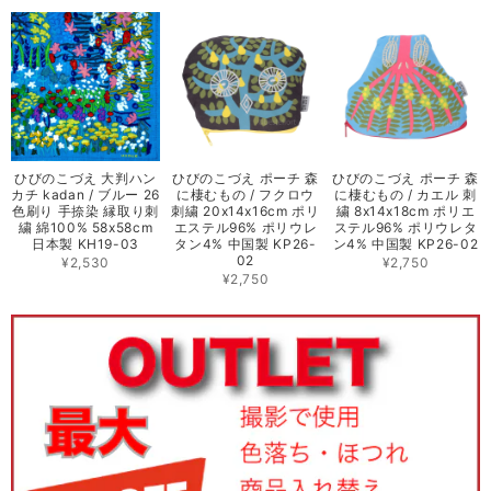
ひびのこづえ 大判ハン
ひびのこづえ ポーチ 森
ひびのこづえ ポーチ 森
カチ kadan / ブルー 26
に棲むもの / フクロウ
に棲むもの / カエル 刺
色刷り 手捺染 縁取り刺
刺繍 20x14x16cm ポリ
繍 8x14x18cm ポリエ
繍 綿100% 58x58cm
エステル96% ポリウレ
ステル96% ポリウレタ
日本製 KH19-03
タン4% 中国製 KP26-
ン4% 中国製 KP26-02
02
¥2,530
¥2,750
¥2,750