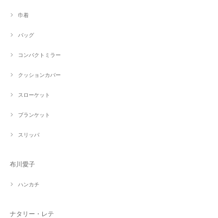
巾着
バッグ
コンパクトミラー
クッションカバー
スローケット
ブランケット
スリッパ
布川愛子
ハンカチ
ナタリー・レテ