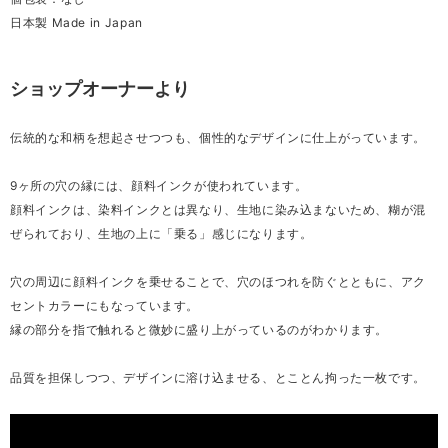
日本製 Made in Japan
ショップオーナーより
伝統的な和柄を想起させつつも、個性的なデザインに仕上がっています。
9ヶ所の穴の縁には、顔料インクが使われています。
顔料インクは、染料インクとは異なり、生地に染み込まないため、糊が混
ぜられており、生地の上に「乗る」感じになります。
穴の周辺に顔料インクを乗せることで、穴のほつれを防ぐとともに、アク
セントカラーにもなっています。
縁の部分を指で触れると微妙に盛り上がっているのがわかります。
品質を担保しつつ、デザインに溶け込ませる、とことん拘った一枚です。