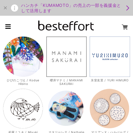
ハンカチ「KUMAMOTO」の売上の一部を義援金と
して活用します
ひびのこづえ / Kodue
櫻井マナミ / MANAMI
氷室友里 / YURI HIMURO
Hibino
SAKURAI
松尾ミユキ / Miyuki
ナタリーレテ / Nathalie
マリアンヌ・ハルバーグ /