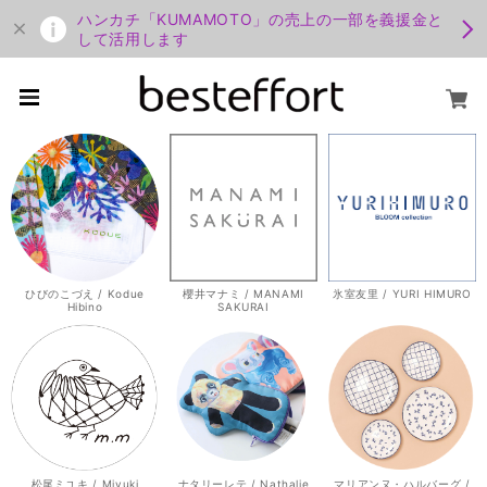
ハンカチ「KUMAMOTO」の売上の一部を義援金と
して活用します
ひびのこづえ / Kodue
櫻井マナミ / MANAMI
氷室友里 / YURI HIMURO
Hibino
SAKURAI
松尾ミユキ / Miyuki
ナタリーレテ / Nathalie
マリアンヌ・ハルバーグ /