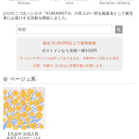
Matsuo
Lete
Marianne Hallberg
ひびのこづえハンカチ「KUMAMOTO」の売上の一部を義援金として被災
者にお届けする活動を開始しました。
税込10,000円以上で送料無料
ポストインなら全国一律330円
ラッピングサービスは行っておりません。午前中のご注文なら当日
出荷、午後のご注文は１営業日後に出荷します。
ベージュ系
【欠品中 次回入荷
未定】ひびのこづえ