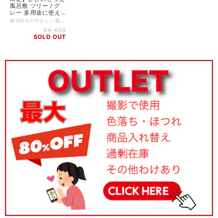
風呂敷 ツリー / グ
レー 多用途に使え
るファブリック 当
綿100％のやさしい風合いが心地よい、存在感のある超大判ファブリック。ストールや風呂敷など、多彩な使い方が楽しめる一枚です。生命力あふれる木のモチーフに、隅には金糸と銀糸で幸福を呼ぶ2羽の鳥の刺繍をさりげなく添え、物語性のあるデザインとなっています。日常に彩りと温もりをもたらす特別な一枚です。 ーーーーーーーーーー サイズ： 100 x 100 cm 仕様：刺繍あり。縁は三巻仕上げ 素材：綿100% 生産国：日本 個包装：なし
社別注品 超大判の
¥4,400
100x100cm 使い方
SOLD OUT
いろいろ 綿100%
KF10-01