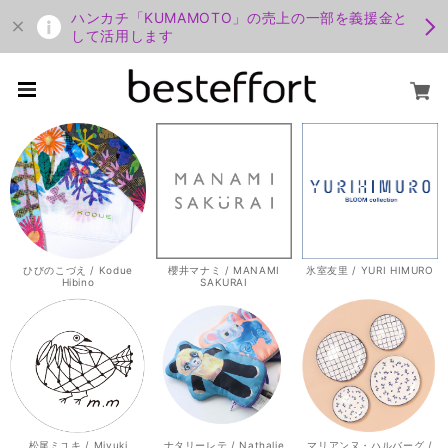
ハンカチ「KUMAMOTO」の売上の一部を義援金と
して活用します
ひびのこづえ / Kodue
櫻井マナミ / MANAMI
氷室友里 / YURI HIMURO
Hibino
SAKURAI
松尾ミユキ / Miyuki
ナタリーレテ / Nathalie
マリアンヌ・ハルバーグ /