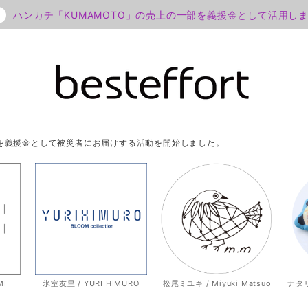
ハンカチ「KUMAMOTO」の売上の一部を義援金として活用し
部を義援金として被災者にお届けする活動を開始しました。
MI
氷室友里 / YURI HIMURO
松尾ミユキ / Miyuki Matsuo
ナタリー