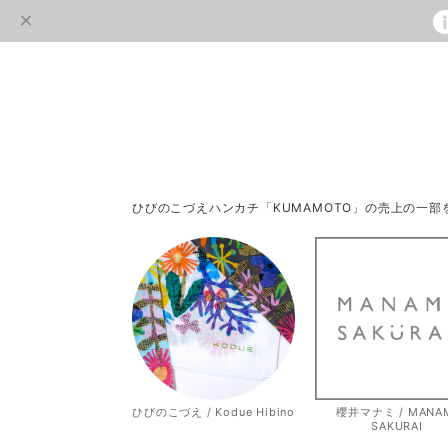
ひびのこづえハンカチ「KUMAMOTO」の売上の一
ひびのこづえ / Kodue Hibino
櫻井マナミ / MANA
SAKURAI