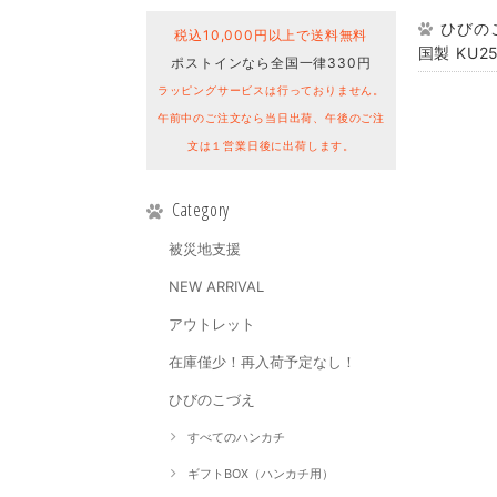
ひびのこ
税込10,000円以上で送料無料
国製 KU25
ポストインなら全国一律330円
ラッピングサービスは行っておりません。
午前中のご注文なら当日出荷、午後のご注
文は１営業日後に出荷します。
Category
被災地支援
NEW ARRIVAL
アウトレット
在庫僅少！再入荷予定なし！
ひびのこづえ
すべてのハンカチ
ギフトBOX（ハンカチ用）