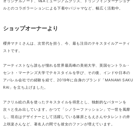
オリジナルノート、V&Aミュージアムグッズ、トリンプインターナショナ
ルとのコラボラーションによる下着やパジャマなど、幅広く活動中。
ショップオーナーより
櫻井マナミさんは、次世代を担う、今、最も注目のテキスタイルアーティ
ストです。
アーティストなら誰もが憧れる世界最高峰の美術大学、英国セントラル・
セント・マーチンズ大学でテキスタイルを学び、その後、インドや日本の
アパレル会社での経験を経て、2019年に自身のブランド「MANAMI SAKU
RAI」を立ち上げました。
アクリル絵の具を使ったテキスタイルを得意とし、独創的なパターンを
次々と生み出しています。かつて「シノラーファッション」で一世を風靡
し、現在はデザイナーとして活躍している篠原ともえさんやタレントの井
上咲楽さんなど、著名人の間でも彼女のファンが増えています。