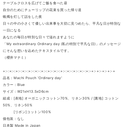
テーブルクロスを広げてご飯を食べた昼
自分のためにチューリップの花束を買った帰り道
蝋燭を灯して話をした夜
日々の中の小さくて優しい出来事を大切に見つめたら、平凡な日が特別な
一日になる
あなたの毎日が特別な日々で溢れますように
「My extraordinary Ordinary day (私の特別で平凡な日)」のメッセージ
にそんな想いを込めたテキスタイルです。
（櫻井マナミ）
+:-:+:-:+:-:+:-:+:-:+:-:+:-:+:-:+:-:+:-:+:-:+:-:+:-:+:-+:-+:-+:-+:-+
品名：Machi Pouch 'Ordinary day'
カラー：Blue
サイズ：W21xH13.5xD6cm
組成：[表地] オーガニックコットン70%、リネン30% / [裏地] コットン
50%、リネン50%
[リボン]コットン100%
個包装：なし
日本製 Made in Japan