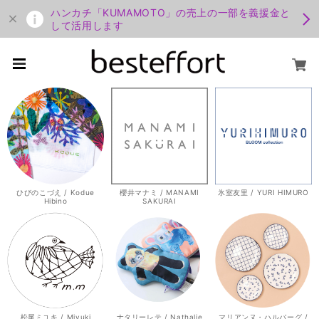
ハンカチ「KUMAMOTO」の売上の一部を義援金と
して活用します
ひびのこづえ / Kodue
櫻井マナミ / MANAMI
氷室友里 / YURI HIMURO
Hibino
SAKURAI
松尾ミユキ / Miyuki
ナタリーレテ / Nathalie
マリアンヌ・ハルバーグ /