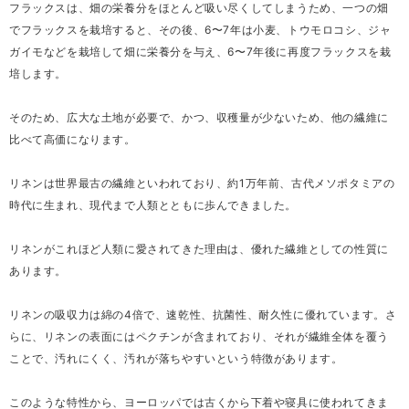
フラックスは、畑の栄養分をほとんど吸い尽くしてしまうため、一つの畑
でフラックスを栽培すると、その後、6〜7年は小麦、トウモロコシ、ジャ
ガイモなどを栽培して畑に栄養分を与え、6〜7年後に再度フラックスを栽
培します。
そのため、広大な土地が必要で、かつ、収穫量が少ないため、他の繊維に
比べて高価になります。
リネンは世界最古の繊維といわれており、約1万年前、古代メソポタミアの
時代に生まれ、現代まで人類とともに歩んできました。
リネンがこれほど人類に愛されてきた理由は、優れた繊維としての性質に
あります。
リネンの吸収力は綿の4倍で、速乾性、抗菌性、耐久性に優れています。さ
らに、リネンの表面にはペクチンが含まれており、それが繊維全体を覆う
ことで、汚れにくく、汚れが落ちやすいという特徴があります。
このような特性から、ヨーロッパでは古くから下着や寝具に使われてきま