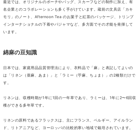
最近では、オリジナルのポーチやバッグ、スカーフなどの制作に加え、有
名企業とのコラボレーションも多く手がけています。蔵前の文具店「カキ
モリ」のノート、Afternoon Tea のお菓子と紅茶のパッケージ、トリンプ
インターナショナルの下着やパジャマなど、多方面でその才能を発揮して
います。
綿麻の豆知識
日本では、家庭用品品質管理法により、衣料品で「麻」と表記してよいの
は「リネン（亜麻、あま）」と「ラミー（苧麻、ちょま）」の2種類だけで
す。
リネンは、収穫時期が1年に1回の一年草であり、ラミーは、1年に2〜6回収
穫ができる多年草です。
リネンの原料であるフラックスは、主にフランス、ベルギー、アイルラン
ド、リトアニアなど、ヨーロッパの比較的寒い地域で栽培されています。