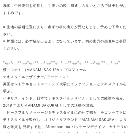
洗濯：中性洗剤を使用し、手洗いの後、風通しの良いところで陰干しがお
すすめです。
※ 生地の裁断位置により一点ずつ柄の出方が異なります。予めご了承くだ
さい。
※ 片面には、必ず猫が出るようになっています。柄の出方の画像をご参照
ください。
*:;;;:*:;;;:**:;;;:*:;;;:**:;;;:*:;;;:**:;;;:*:;;;:**:;;;:*:;;;:**:;;;:*:;;;:**:;;;:*:;;;:*
櫻井マナミ （MANAMI SAKURAI）プロフィール
テキスタイルデザイナー/ アーティスト
英国セントラルセントマーチンズ大学にてファッションとテキスタイルを
学ぶ。
イギリス、インド、日本でテキスタイルデザイナーとしての経験を積み、
2019 年よりMANAMI SAKURAI としての活動を開始。
「ピースフルなメッセージをテキスタイルにのせて贈る」をコンセプトに
テキスタイルを製作し、オリジナルブランド「MANAMI SAKURAI」より
服と雑貨を 発表する他、Afternoon tea パッケージデザイン、カキモリの