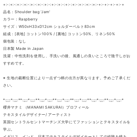
+:-:+:-:+:-:+:-:+:-:+:-:+:-:+:-:+:-:+:-:+:-:+:-:+:-:+:-+:-+:-+:-+:-+
品名：Shoulder bag 'Jam'
カラー：Raspberry
サイズ：W50xH33xD12cm ショルダーベルト83cm
組成：[表地] コットン100% / [裏地] コットン50%、リネン50%
個包装：なし
日本製 Made in Japan
洗濯：中性洗剤を使用し、手洗いの後、風通しの良いところで陰干しがお
すすめです。
※ 生地の裁断位置により一点ずつ柄の出方が異なります。予めご了承くだ
さい。
*:;;;:*:;;;:**:;;;:*:;;;:**:;;;:*:;;;:**:;;;:*:;;;:**:;;;:*:;;;:**:;;;:*:;;;:**:;;;:*:;;;:*
櫻井マナミ （MANAMI SAKURAI）プロフィール
テキスタイルデザイナー/ アーティスト
英国セントラルセントマーチンズ大学にてファッションとテキスタイルを
学ぶ。
イギリス、インド、日本でテキスタイルデザイナーとしての経験を積み、