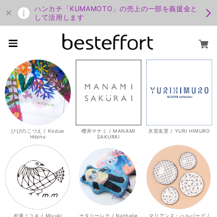
ハンカチ「KUMAMOTO」の売上の一部を義援金と
して活用します
ひびのこづえ / Kodue
櫻井マナミ / MANAMI
氷室友里 / YURI HIMURO
Hibino
SAKURAI
松尾ミユキ / Miyuki
ナタリーレテ / Nathalie
マリアンヌ・ハルバーグ /