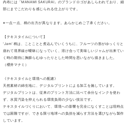
内布には「MANAMI SAKURAI」のブランドロゴがあしらわれており、細
部にまでこだわりを感じられる仕上がりです。
※一点一点、柄の出方が異なります。あらかじめご了承ください。
【テキスタイルについて】
'Jam' 柄は、ことことと煮込んでいくうちに、フルーツの形がゆっくりと
崩れて境界線が曖昧になっていく、溶け合って美味しいジャムが出来てい
く時の期待に胸膨らむゆったりとした時間を思いながら描きました。
（櫻井マナミ）
《テキスタイルと環境への配慮》
天然素材の綿生地に、デジタルプリントによる加工を施しています。
デジタルプリントは、従来のプリント方法に比べて余分なインクを使わ
ず、水質汚染を抑えられる環境負荷の少ない技法です。
テキスタイルづくりにおいて、環境への影響を完全になくすことは現時点
では困難ですが、できる限り地球への負担を減らす方法を選びながら製作
しています。