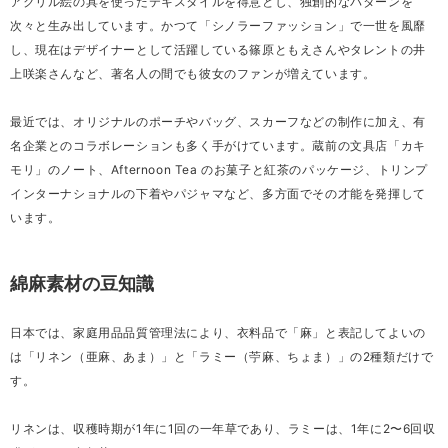
アクリル絵の具を使ったテキスタイルを得意とし、独創的なパターンを
次々と生み出しています。かつて「シノラーファッション」で一世を風靡
し、現在はデザイナーとして活躍している篠原ともえさんやタレントの井
上咲楽さんなど、著名人の間でも彼女のファンが増えています。
最近では、オリジナルのポーチやバッグ、スカーフなどの制作に加え、有
名企業とのコラボレーションも多く手がけています。蔵前の文具店「カキ
モリ」のノート、Afternoon Tea のお菓子と紅茶のパッケージ、トリンプ
インターナショナルの下着やパジャマなど、多方面でその才能を発揮して
います。
綿麻素材の豆知識
日本では、家庭用品品質管理法により、衣料品で「麻」と表記してよいの
は「リネン（亜麻、あま）」と「ラミー（苧麻、ちょま）」の2種類だけで
す。
リネンは、収穫時期が1年に1回の一年草であり、ラミーは、1年に2〜6回収