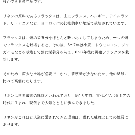
穫ができる多年草です。
リネンの原料であるフラックスは、主にフランス、ベルギー、アイルラン
ド、リトアニアなど、ヨーロッパの比較的寒い地域で栽培されています。
フラックスは、畑の栄養分をほとんど吸い尽くしてしまうため、一つの畑
でフラックスを栽培すると、その後、6〜7年は小麦、トウモロコシ、ジャ
ガイモなどを栽培して畑に栄養分を与え、6〜7年後に再度フラックスを栽
培します。
そのため、広大な土地が必要で、かつ、収穫量が少ないため、他の繊維に
比べて高価になります。
リネンは世界最古の繊維といわれており、約1万年前、古代メソポタミアの
時代に生まれ、現代まで人類とともに歩んできました。
リネンがこれほど人類に愛されてきた理由は、優れた繊維としての性質に
あります。