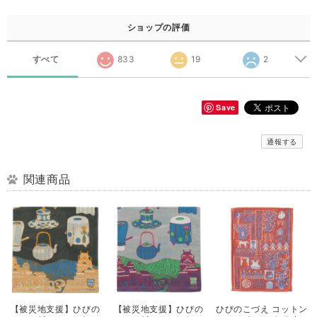
ショップの評価
すべて
833
19
2
Save
通報する
関連商品
【被災地支援】ひびの
【被災地支援】ひびの
ひびのこづえ コットン