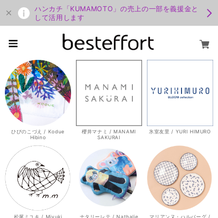
ハンカチ「KUMAMOTO」の売上の一部を義援金と
して活用します
ひびのこづえ / Kodue
櫻井マナミ / MANAMI
氷室友里 / YURI HIMURO
Hibino
SAKURAI
松尾ミユキ / Miyuki
ナタリーレテ / Nathalie
マリアンヌ・ハルバーグ /