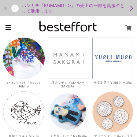
ハンカチ「KUMAMOTO」の売上の一部を義援金と
して活用します
ひびのこづえ / Kodue
櫻井マナミ / MANAMI
氷室友里 / YURI HIMURO
Hibino
SAKURAI
松尾ミユキ / Miyuki
ナタリーレテ / Nathalie
マリアンヌ・ハルバーグ /