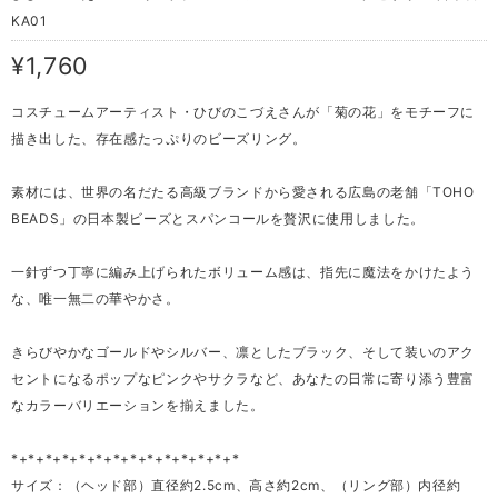
KA01
¥1,760
コスチュームアーティスト・ひびのこづえさんが「菊の花」をモチーフに
描き出した、存在感たっぷりのビーズリング。
素材には、世界の名だたる高級ブランドから愛される広島の老舗「TOHO
BEADS」の日本製ビーズとスパンコールを贅沢に使用しました。
一針ずつ丁寧に編み上げられたボリューム感は、指先に魔法をかけたよう
な、唯一無二の華やかさ。
きらびやかなゴールドやシルバー、凛としたブラック、そして装いのアク
セントになるポップなピンクやサクラなど、あなたの日常に寄り添う豊富
なカラーバリエーションを揃えました。
*+*+*+*+*+*+*+*+*+*+*+*+*+*
サイズ：（ヘッド部）直径約2.5cm、高さ約2cm、（リング部）内径約