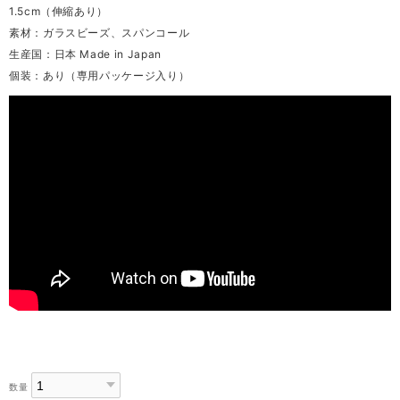
1.5cm（伸縮あり）
素材：ガラスビーズ、スパンコール
生産国：日本 Made in Japan
個装：あり（専用パッケージ入り）
数量