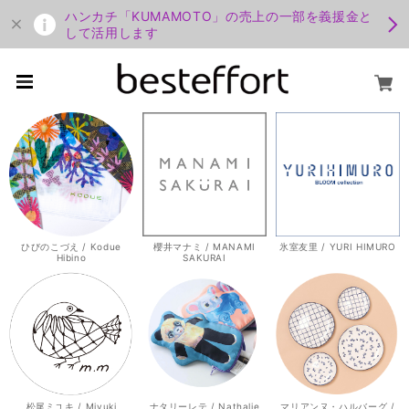
ハンカチ「KUMAMOTO」の売上の一部を義援金と
して活用します
ひびのこづえ / Kodue
櫻井マナミ / MANAMI
氷室友里 / YURI HIMURO
Hibino
SAKURAI
松尾ミユキ / Miyuki
ナタリーレテ / Nathalie
マリアンヌ・ハルバーグ /