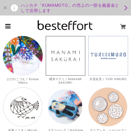
ハンカチ「KUMAMOTO」の売上の一部を義援金と
して活用します
ひびのこづえ / Kodue
櫻井マナミ / MANAMI
氷室友里 / YURI HIMURO
Hibino
SAKURAI
松尾ミユキ / Miyuki
ナタリーレテ / Nathalie
マリアンヌ・ハルバーグ /