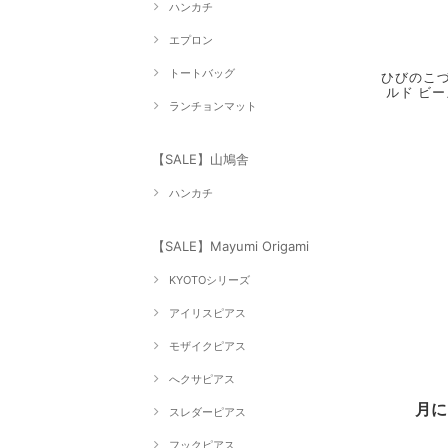
ハンカチ
エプロン
トートバッグ
ひびのこづえ
ルド ビー
ランチョンマット
【SALE】山鳩舎
ハンカチ
【SALE】Mayumi Origami
KYOTOシリーズ
アイリスピアス
モザイクピアス
へクサピアス
月
スレダーピアス
フックピアス