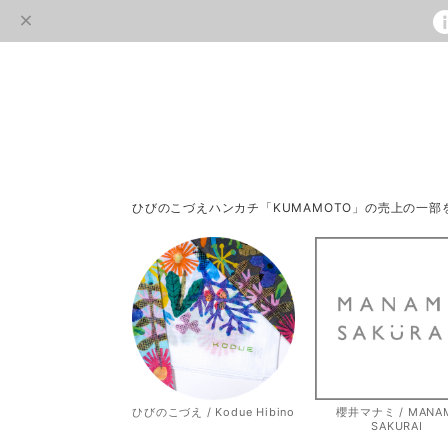
ひびのこづえハンカチ「KUMAMOTO」の売上の一
ひびのこづえ / Kodue Hibino
櫻井マナミ / MANA
SAKURAI