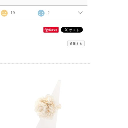
19
2
Save
通報する