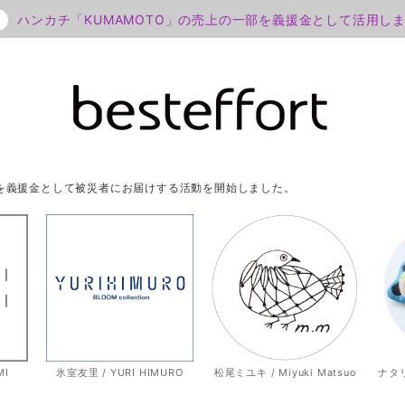
ハンカチ「KUMAMOTO」の売上の一部を義援金として活用し
部を義援金として被災者にお届けする活動を開始しました。
MI
氷室友里 / YURI HIMURO
松尾ミユキ / Miyuki Matsuo
ナタリー