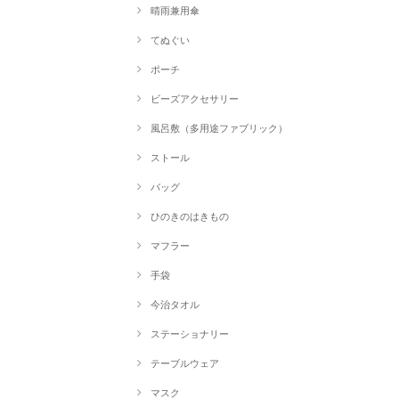
晴雨兼用傘
てぬぐい
ポーチ
ビーズアクセサリー
風呂敷（多用途ファブリック）
ストール
バッグ
ひのきのはきもの
マフラー
手袋
今治タオル
ステーショナリー
テーブルウェア
マスク