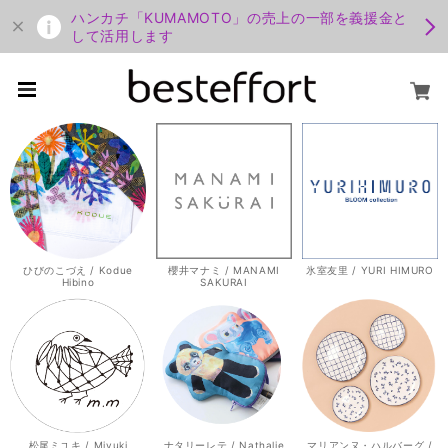
ハンカチ「KUMAMOTO」の売上の一部を義援金と
して活用します
ひびのこづえ / Kodue
櫻井マナミ / MANAMI
氷室友里 / YURI HIMURO
Hibino
SAKURAI
松尾ミユキ / Miyuki
ナタリーレテ / Nathalie
マリアンヌ・ハルバーグ /