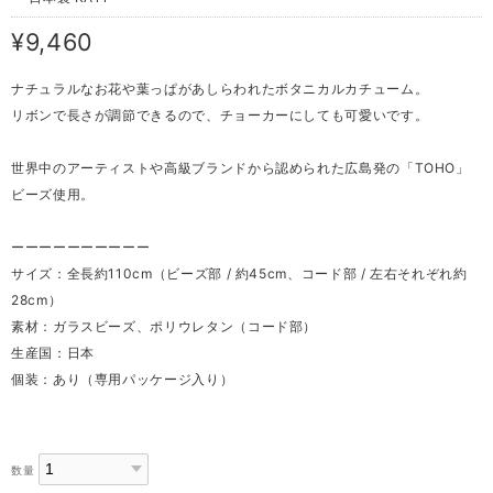
¥9,460
ナチュラルなお花や葉っぱがあしらわれたボタニカルカチューム。
リボンで長さが調節できるので、チョーカーにしても可愛いです。
世界中のアーティストや高級ブランドから認められた広島発の「TOHO」
ビーズ使用。
ーーーーーーーーーー
サイズ：全長約110cm（ビーズ部 / 約45cm、コード部 / 左右それぞれ約
28cm）
素材：ガラスビーズ、ポリウレタン（コード部）
生産国：日本
個装：あり（専用パッケージ入り）
数量