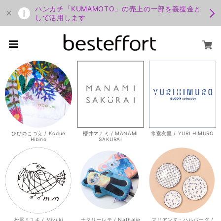
ハンカチ「KUMAMOTO」の売上の一部を義援金と
して活用します
ひびのこづえ / Kodue
櫻井マナミ / MANAMI
氷室友里 / YURI HIMURO
Hibino
SAKURAI
松尾ミユキ / Miyuki
ナタリーレテ / Nathalie
マリアンヌ・ハルバーグ /