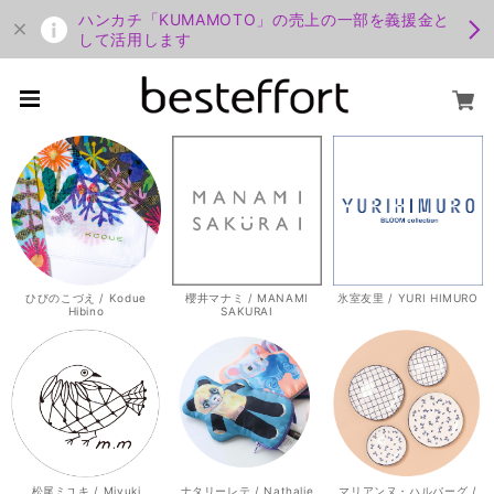
ハンカチ「KUMAMOTO」の売上の一部を義援金と
して活用します
ひびのこづえ / Kodue
櫻井マナミ / MANAMI
氷室友里 / YURI HIMURO
Hibino
SAKURAI
松尾ミユキ / Miyuki
ナタリーレテ / Nathalie
マリアンヌ・ハルバーグ /