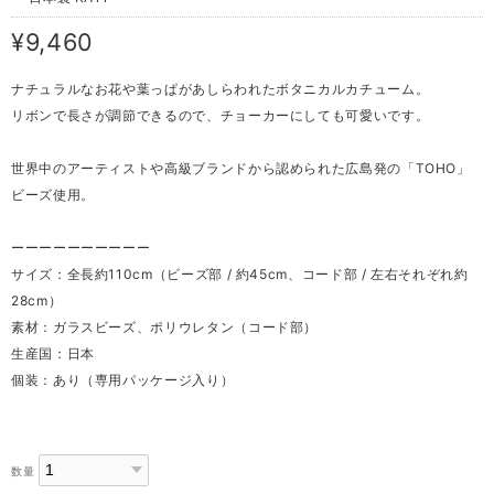
¥9,460
ナチュラルなお花や葉っぱがあしらわれたボタニカルカチューム。
リボンで長さが調節できるので、チョーカーにしても可愛いです。
世界中のアーティストや高級ブランドから認められた広島発の「TOHO」
ビーズ使用。
ーーーーーーーーーー
サイズ：全長約110cm（ビーズ部 / 約45cm、コード部 / 左右それぞれ約
28cm）
素材：ガラスビーズ、ポリウレタン（コード部）
生産国：日本
個装：あり（専用パッケージ入り）
数量