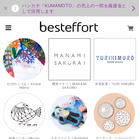
ハンカチ「KUMAMOTO」の売上の一部を義援金と
して活用します
ひびのこづえ / Kodue
櫻井マナミ / MANAMI
氷室友里 / YURI HIMURO
Hibino
SAKURAI
松尾ミユキ / Miyuki
ナタリーレテ / Nathalie
マリアンヌ・ハルバーグ /