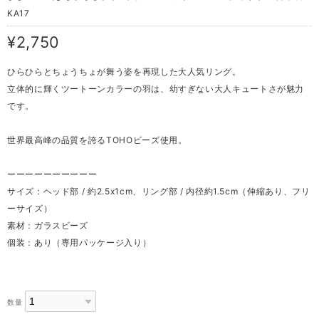
KA17
¥2,750
ひらひらとちょうちょが舞う姿を再現した大人気リング。
立体的に輝くツートーンカラーの羽は、幼すぎない大人キュートさが魅力
です。
世界最高峰の品質を誇るTOHOビーズ使用。
ーーーーーーーーーー
サイズ：ヘッド部 / 約2.5x1cm、リング部 / 内径約1.5cm（伸縮あり、フリ
ーサイズ）
素材：ガラスビーズ
個装：あり（専用パッケージ入り）
数量