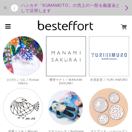
ハンカチ「KUMAMOTO」の売上の一部を義援金と
して活用します
ひびのこづえ / Kodue
櫻井マナミ / MANAMI
氷室友里 / YURI HIMURO
Hibino
SAKURAI
松尾ミユキ / Miyuki
ナタリーレテ / Nathalie
マリアンヌ・ハルバーグ /