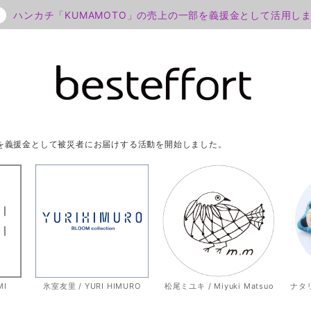
ハンカチ「KUMAMOTO」の売上の一部を義援金として活用し
部を義援金として被災者にお届けする活動を開始しました。
MI
氷室友里 / YURI HIMURO
松尾ミユキ / Miyuki Matsuo
ナタリー