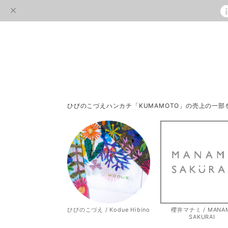
ひびのこづえハンカチ「KUMAMOTO」の売上の一
ひびのこづえ / Kodue Hibino
櫻井マナミ / MANA
SAKURAI