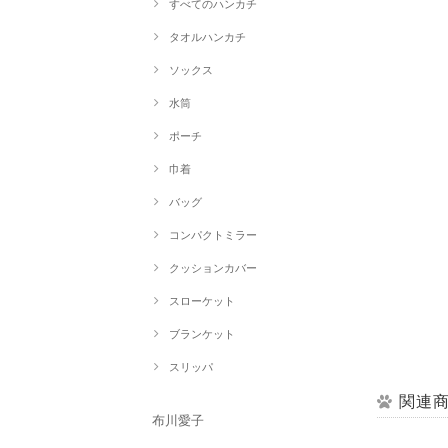
すべてのハンカチ
タオルハンカチ
ソックス
水筒
ポーチ
巾着
バッグ
コンパクトミラー
クッションカバー
スローケット
ブランケット
スリッパ
関連
布川愛子