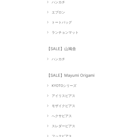
ハンカチ
エプロン
トートバッグ
ランチョンマット
【SALE】山鳩舎
ハンカチ
【SALE】Mayumi Origami
KYOTOシリーズ
アイリスピアス
モザイクピアス
へクサピアス
スレダーピアス
フックピアス