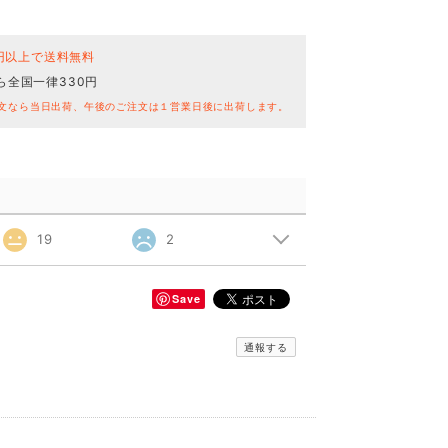
0円以上で送料無料
ら全国一律330円
文なら当日出荷、午後のご注文は１営業日後に出荷します。
19
2
Save
通報する