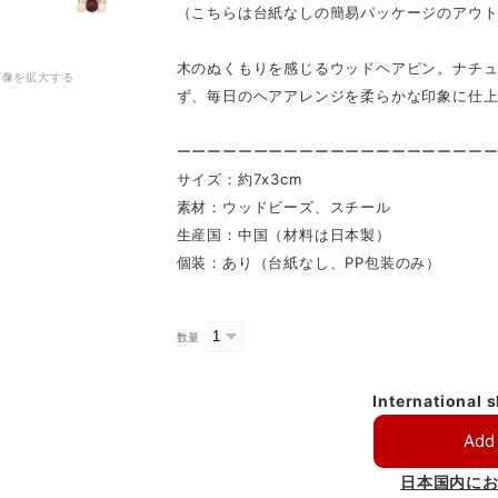
（こちらは台紙なしの簡易パッケージのアウ
木のぬくもりを感じるウッドヘアピン。ナチ
画像を拡大する
ず、毎日のヘアアレンジを柔らかな印象に仕
ーーーーーーーーーーーーーーーーーーーー
サイズ：約7x3cm
素材：ウッドビーズ、スチール
生産国：中国（材料は日本製）
個装：あり（台紙なし、PP包装のみ）
数量
International 
Add 
日本国内に