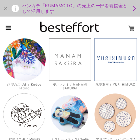
ハンカチ「KUMAMOTO」の売上の一部を義援金と
して活用します
ひびのこづえ / Kodue
櫻井マナミ / MANAMI
氷室友里 / YURI HIMURO
Hibino
SAKURAI
松尾ミユキ / Miyuki
ナタリーレテ / Nathalie
マリアンヌ・ハルバーグ /