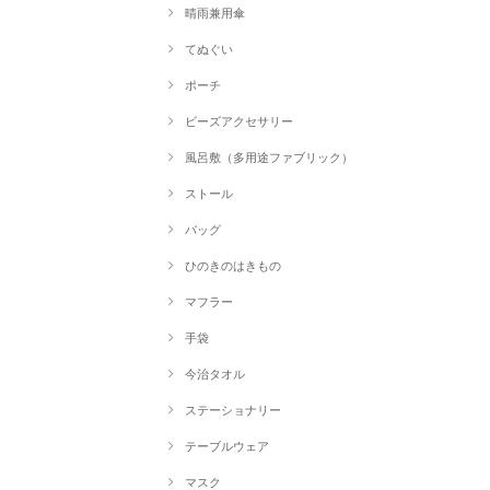
晴雨兼用傘
てぬぐい
ポーチ
ビーズアクセサリー
風呂敷（多用途ファブリック）
ストール
バッグ
ひのきのはきもの
マフラー
手袋
今治タオル
ステーショナリー
テーブルウェア
マスク