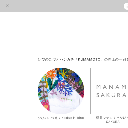
ひびのこづえハンカチ「KUMAMOTO」の売上の一
ひびのこづえ / Kodue Hibino
櫻井マナミ / MANA
SAKURAI