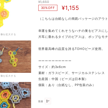
¥1,650
¥1,155
30%OFF
（こちらは台紙なしの簡易パッケージのアウ
幸運を集めてくれそうなハチの巣をピアスに
画像を拡大する
片耳に垂れるタイプのピアスは、ポップなモ
世界最高峰の品質を誇るTOHOビーズ使用。
ーーーーーーーーーー
サイズ：約3x6cm
素材：ガラスビーズ、サージカルステンレス
画像を拡大する
生産国：中国（ビーズは日本製）
個装：あり（台紙なし、PP包装のみ）
数量