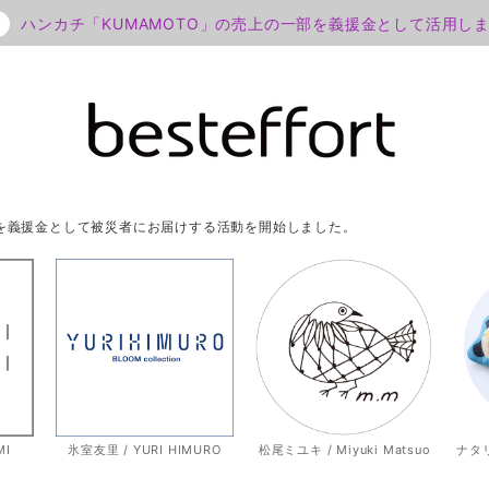
ハンカチ「KUMAMOTO」の売上の一部を義援金として活用し
部を義援金として被災者にお届けする活動を開始しました。
MI
氷室友里 / YURI HIMURO
松尾ミユキ / Miyuki Matsuo
ナタリー