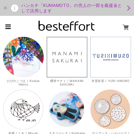
ハンカチ「KUMAMOTO」の売上の一部を義援金と
して活用します
ひびのこづえ / Kodue
櫻井マナミ / MANAMI
氷室友里 / YURI HIMURO
Hibino
SAKURAI
松尾ミユキ / Miyuki
ナタリーレテ / Nathalie
マリアンヌ・ハルバーグ /