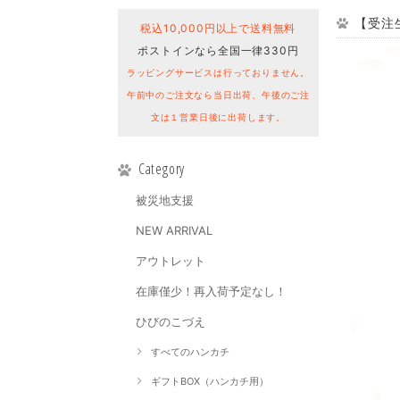
【受注生
税込10,000円以上で送料無料
ポストインなら全国一律330円
ラッピングサービスは行っておりません。
午前中のご注文なら当日出荷、午後のご注
文は１営業日後に出荷します。
Category
被災地支援
NEW ARRIVAL
アウトレット
在庫僅少！再入荷予定なし！
ひびのこづえ
すべてのハンカチ
ギフトBOX（ハンカチ用）