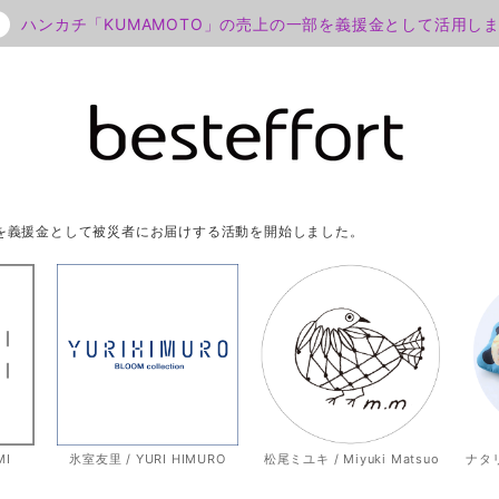
ハンカチ「KUMAMOTO」の売上の一部を義援金として活用し
部を義援金として被災者にお届けする活動を開始しました。
MI
氷室友里 / YURI HIMURO
松尾ミユキ / Miyuki Matsuo
ナタリー