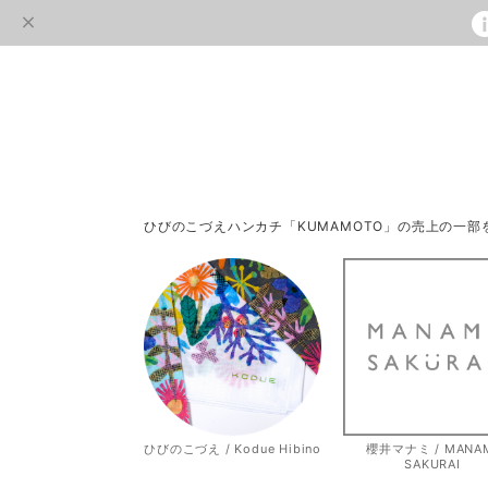
ひびのこづえハンカチ「KUMAMOTO」の売上の一
ひびのこづえ / Kodue Hibino
櫻井マナミ / MANA
SAKURAI