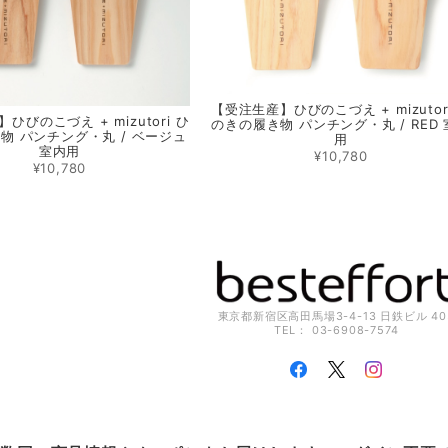
【受注生産】ひびのこづえ + mizutor
ひびのこづえ + mizutori ひ
のきの履き物 パンチング・丸 / RED
物 パンチング・丸 / ベージュ
用
室内用
¥10,780
¥10,780
東京都新宿区高田馬場3-4-13 日鉄ビル 40
TEL： 03-6908-7574