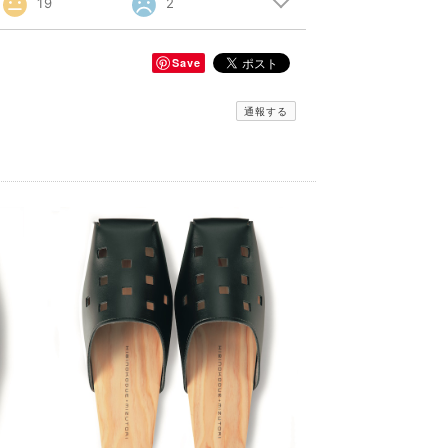
19
2
Save
通報する