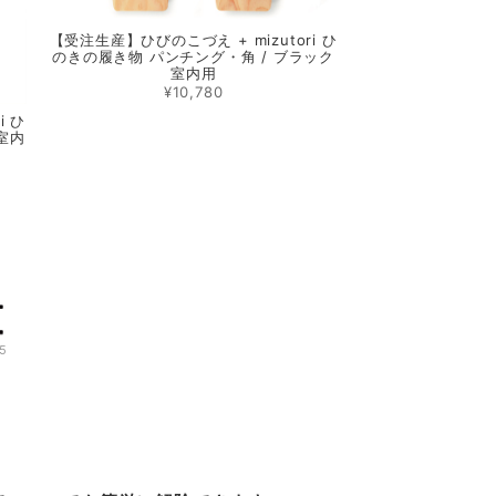
【受注生産】ひびのこづえ + mizutori ひ
のきの履き物 パンチング・角 / ブラック
室内用
¥10,780
i ひ
 室内
5