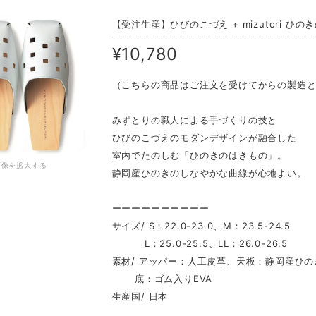
【受注生産】ひびのこづえ + mizutori ひ
¥10,780
（こちらの商品はご注文を受けてからの製造
みずとりの職人による手づくりの技と
ひびのこづえのモダンデザインが融合した
室内でたのしむ「ひのきのはきもの」。
画像を拡大する
静岡産ひのきのしなやかな曲線が心地よい。
ーーーーーーーーーー
サイズ/ S：22.0-23.0、M：23.5-24.5
L：25.0-25.5、LL：26.0-26.5
素材/ アッパー：人工皮革、天板：静岡産ひの
底：ゴム入りEVA
生産国/ 日本