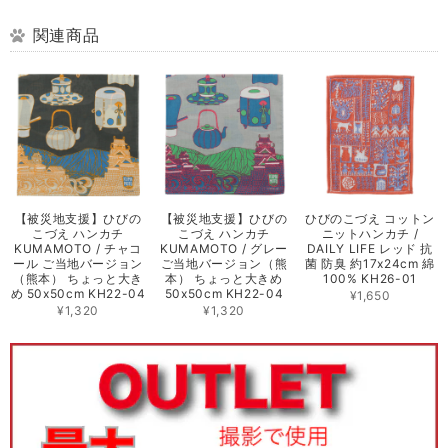
関連商品
【被災地支援】ひびの
【被災地支援】ひびの
ひびのこづえ コットン
こづえ ハンカチ
こづえ ハンカチ
ニットハンカチ /
KUMAMOTO / チャコ
KUMAMOTO / グレー
DAILY LIFE レッド 抗
ール ご当地バージョン
ご当地バージョン（熊
菌 防臭 約17x24cm 綿
（熊本） ちょっと大き
本） ちょっと大きめ
100% KH26-01
め 50x50cm KH22-04
50x50cm KH22-04
¥1,650
¥1,320
¥1,320