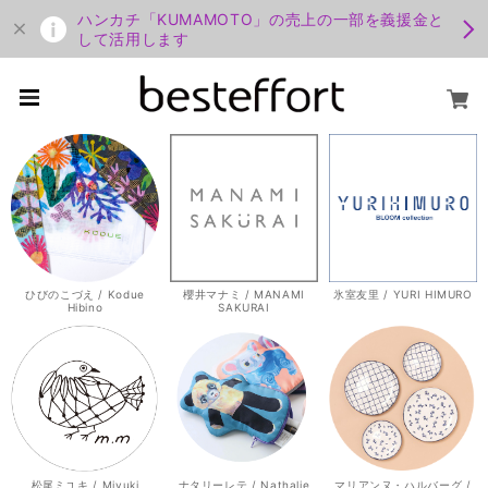
ハンカチ「KUMAMOTO」の売上の一部を義援金と
して活用します
ひびのこづえ / Kodue
櫻井マナミ / MANAMI
氷室友里 / YURI HIMURO
Hibino
SAKURAI
松尾ミユキ / Miyuki
ナタリーレテ / Nathalie
マリアンヌ・ハルバーグ /