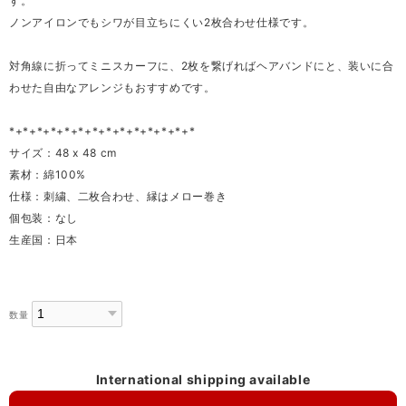
す。
ノンアイロンでもシワが目立ちにくい2枚合わせ仕様です。
対角線に折ってミニスカーフに、2枚を繋げればヘアバンドにと、装いに合
わせた自由なアレンジもおすすめです。
*+*+*+*+*+*+*+*+*+*+*+*+*+*
サイズ：48 x 48 cm
素材：綿100%
仕様：刺繍、二枚合わせ、縁はメロー巻き
個包装：なし
生産国：日本
数量
International shipping available