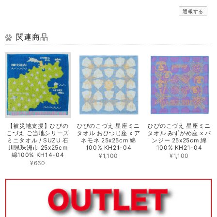
通報する
関連商品
【被災地支援】ひびの
ひびのこづえ 星座ミニ
ひびのこづえ 星座ミニ
こづえ ご当地シリーズ
タオル おひつじ座 x ア
タオル みずがめ座 x パ
ミニタオル / SUZU 石
ネモネ 25x25cm 綿
ンジー 25x25cm 綿
川県珠洲市 25x25cm
100% KH21-04
100% KH21-04
綿100% KH14-04
¥1,100
¥1,100
¥660