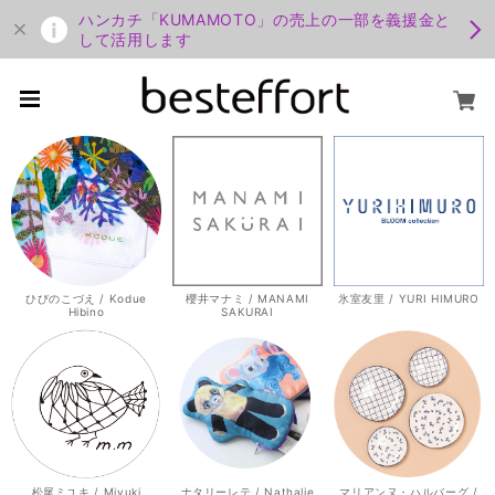
ハンカチ「KUMAMOTO」の売上の一部を義援金と
して活用します
ひびのこづえ / Kodue
櫻井マナミ / MANAMI
氷室友里 / YURI HIMURO
Hibino
SAKURAI
松尾ミユキ / Miyuki
ナタリーレテ / Nathalie
マリアンヌ・ハルバーグ /