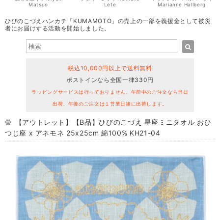
Matsuo
Lete
Marianne Hallberg
ひびのこづえハンカチ「KUMAMOTO」の売上の一部を義援金として被災
者にお届けする活動を開始しました。
税込10,000円以上で送料無料
ポストインなら全国一律330円
ラッピングサービスは行っておりません。午前中のご注文なら当日
出荷、午後のご注文は１営業日後に出荷します。
【アウトレット】【B品】ひびのこづえ 星座ミニタオル おひ
つじ座 x アネモネ 25x25cm 綿100% KH21-04