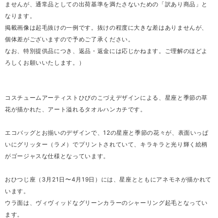
ませんが、通常品としての出荷基準を満たさないための「訳あり商品」と
なります。
掲載画像は起毛抜けの一例です。抜けの程度に大きな差はありませんが、
個体差がございますので予めご了承ください。
なお、特別提供品につき、返品・返金には応じかねます。ご理解のほどよ
ろしくお願いいたします。）
コスチュームアーティストひびのこづえデザインによる、星座と季節の草
花が描かれた、アート溢れるタオルハンカチです。
エコバッグとお揃いのデザインで、12の星座と季節の花々が、表面いっぱ
いにグリッター（ラメ）でプリントされていて、キラキラと光り輝く絵柄
がゴージャスな仕様となっています。
おひつじ座（3月21日〜4月19日）には、星座とともにアネモネが描かれて
います。
ウラ面は、ヴィヴィッドなグリーンカラーのシャーリング起毛となってい
ます。