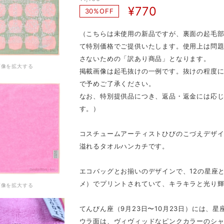
¥770
30%OFF
（こちらは未使用の新品ですが、裏面の起毛部
て特別価格でご提供いたします。使用上は問
さないための「訳あり商品」となります。
画像を拡大する
掲載画像は起毛抜けの一例です。抜けの程度
で予めご了承ください。
なお、特別提供品につき、返品・返金には応
す。）
コスチュームアーティストひびのこづえデザ
溢れるタオルハンカチです。
エコバッグとお揃いのデザインで、12の星座
メ）でプリントされていて、キラキラと光り
画像を拡大する
てんびん座（9月23日〜10月23日）には、
ウラ面は、ヴィヴィッドなピンクカラーのシ