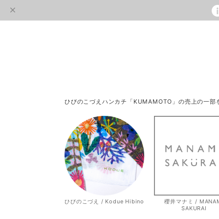
ひびのこづえハンカチ「KUMAMOTO」の売上の一
ひびのこづえ / Kodue Hibino
櫻井マナミ / MANA
SAKURAI