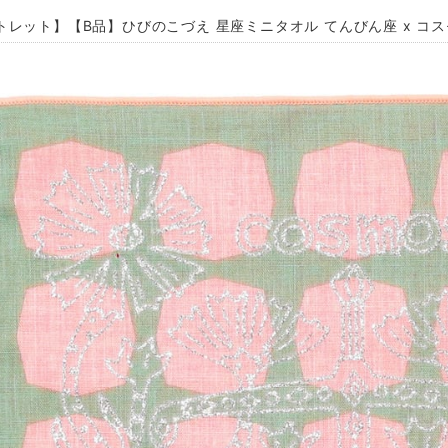
レット】【B品】ひびのこづえ 星座ミニタオル てんびん座 x コスモス 2