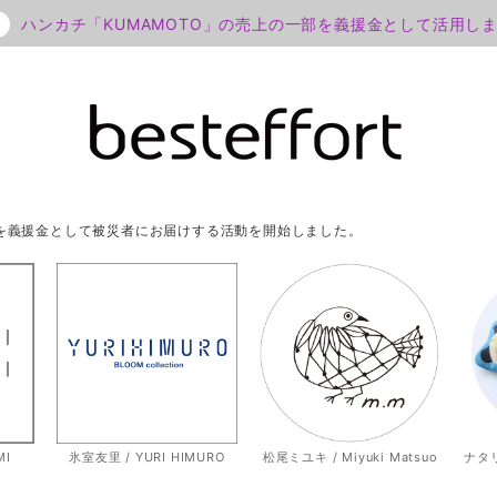
ハンカチ「KUMAMOTO」の売上の一部を義援金として活用し
部を義援金として被災者にお届けする活動を開始しました。
MI
氷室友里 / YURI HIMURO
松尾ミユキ / Miyuki Matsuo
ナタリー