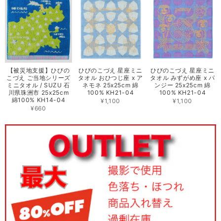
【被災地支援】ひびの
ひびのこづえ 星座ミニ
ひびのこづえ 星座ミニ
こづえ ご当地シリーズ
タオル おひつじ座 x ア
タオル みずがめ座 x パ
ミニタオル / SUZU 石
ネモネ 25x25cm 綿
ンジー 25x25cm 綿
川県珠洲市 25x25cm
100% KH21-04
100% KH21-04
綿100% KH14-04
¥1,100
¥1,100
¥660