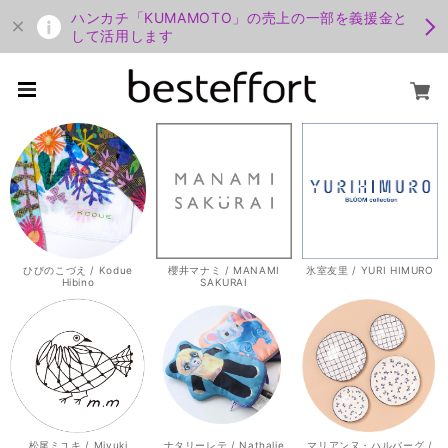
ハンカチ「KUMAMOTO」の売上の一部を義援金と
して活用します
ひびのこづえ / Kodue
櫻井マナミ / MANAMI
氷室友里 / YURI HIMURO
Hibino
SAKURAI
松尾ミユキ / Miyuki
ナタリーレテ / Nathalie
マリアンヌ・ハルバーグ /