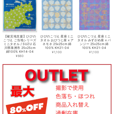
【被災地支援】ひびの
ひびのこづえ 星座ミニ
ひびのこづえ 星座ミニ
こづえ ご当地シリーズ
タオル おひつじ座 x ア
タオル みずがめ座 x パ
ミニタオル / SUZU 石
ネモネ 25x25cm 綿
ンジー 25x25cm 綿
川県珠洲市 25x25cm
100% KH21-04
100% KH21-04
綿100% KH14-04
¥1,100
¥1,100
¥660