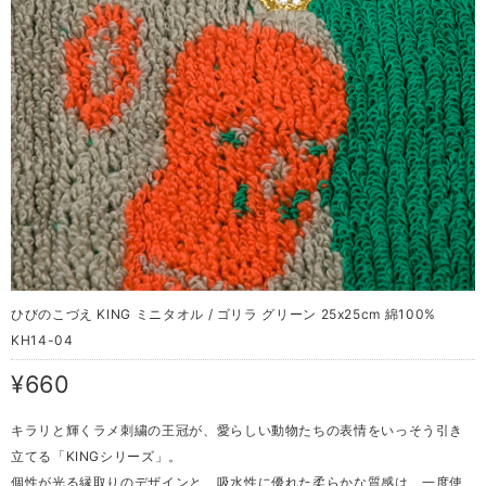
ひびのこづえ KING ミニタオル / ゴリラ グリーン 25x25cm 綿100%
KH14-04
¥660
キラリと輝くラメ刺繍の王冠が、愛らしい動物たちの表情をいっそう引き
立てる「KINGシリーズ」。
個性が光る縁取りのデザインと、吸水性に優れた柔らかな質感は、一度使