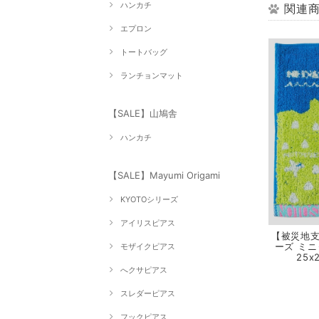
ハンカチ
関連
エプロン
トートバッグ
ランチョンマット
【SALE】山鳩舎
ハンカチ
【SALE】Mayumi Origami
KYOTOシリーズ
アイリスピアス
【被災地支
ーズ ミニ
モザイクピアス
25x
へクサピアス
スレダーピアス
フックピアス