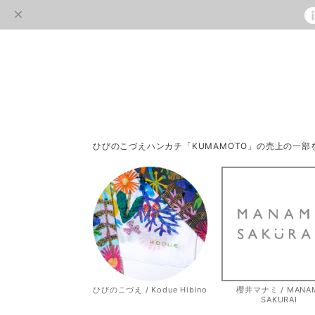
ひびのこづえハンカチ「KUMAMOTO」の売上の一
ひびのこづえ / Kodue Hibino
櫻井マナミ / MANA
SAKURAI