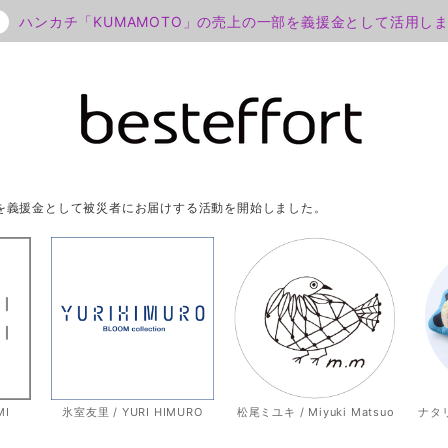
ハンカチ「KUMAMOTO」の売上の一部を義援金として活用し
部を義援金として被災者にお届けする活動を開始しました。
MI
氷室友里 / YURI HIMURO
松尾ミユキ / Miyuki Matsuo
ナタリー