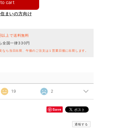
to cart
お住まいの方向け
0円以上で送料無料
ら全国一律330円
文なら当日出荷、午後のご注文は１営業日後に出荷します。
19
2
Save
通報する