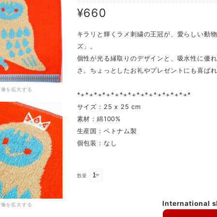
¥660
キラリと輝くラメ刺繍の王冠が、愛らしい動物
ズ」。
個性が光る縁取りのデザインと、吸水性に優
さ。ちょっとしたお礼やプレゼントにも喜ば
画像を拡大する
*+*+*+*+*+*+*+*+*+*+*+*+*+*
サイズ：25 x 25 cm
素材：綿100%
生産国：ベトナム製
個包装：なし
数量
International 
画像を拡大する