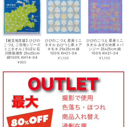
【被災地支援】ひびの
ひびのこづえ 星座ミニ
ひびのこづえ 星座ミニ
こづえ ご当地シリーズ
タオル おひつじ座 x ア
タオル みずがめ座 x パ
ミニタオル / SUZU 石
ネモネ 25x25cm 綿
ンジー 25x25cm 綿
川県珠洲市 25x25cm
100% KH21-04
100% KH21-04
綿100% KH14-04
¥1,100
¥1,100
¥660