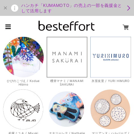
ハンカチ「KUMAMOTO」の売上の一部を義援金と
して活用します
ひびのこづえ / Kodue
櫻井マナミ / MANAMI
氷室友里 / YURI HIMURO
Hibino
SAKURAI
松尾ミユキ / Miyuki
ナタリーレテ / Nathalie
マリアンヌ・ハルバーグ /