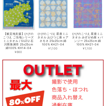
【被災地支援】ひびの
ひびのこづえ 星座ミニ
ひびのこづえ 星座ミニ
こづえ ご当地シリーズ
タオル おひつじ座 x ア
タオル みずがめ座 x パ
ミニタオル / SUZU 石
ネモネ 25x25cm 綿
ンジー 25x25cm 綿
川県珠洲市 25x25cm
100% KH21-04
100% KH21-04
綿100% KH14-04
¥1,100
¥1,100
¥660