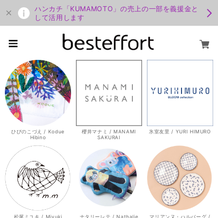
ハンカチ「KUMAMOTO」の売上の一部を義援金と
して活用します
ひびのこづえ / Kodue
櫻井マナミ / MANAMI
氷室友里 / YURI HIMURO
Hibino
SAKURAI
松尾ミユキ / Miyuki
ナタリーレテ / Nathalie
マリアンヌ・ハルバーグ /